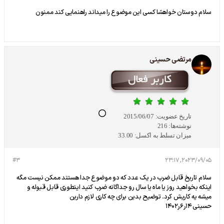
سلام دوستان خواهشا کسی این موضوع را میداند راهنمایی کند ممنون
مرتضی حسینی
تاریخ عضویت:
2015/06/07
نوشته‌ها:
216
میزان تسلط به اکسل:
33.00
#3
2023/09/05, 23:17
سلام تاریخ قابل ضرب در یک عدد که دو موضوع جدا هستند ممکن نیست مگه
اینکه بخواهید روز یا ماه یا سال رو جداگانه ضرب کنید اینطوری قابل قبوله و
میشه یه کاریش کرد. توضیح بدین برای چه کاری لازم دارین
حسینی 14ر6ر1402