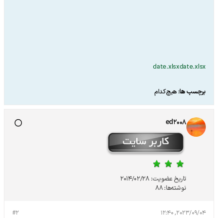
date.xlsx
date.xlsx
برچسب ها:
هیچ‌کدام
ed2008
تاریخ عضویت:
2014/02/28
نوشته‌ها:
88
#2
2023/09/04, 12:40