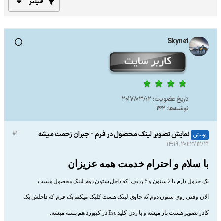
فیلتر
Skynet
تاریخ عضویت:
2017/03/02
نوشته‌ها:
142
نمایش تصویر لینک محصول در فرم - جبران زحمت میشه
#1
پرسش
2023/12/21, 14:19
با سلام و احترام خدمت همه عزیزان
یک جدول دارم با 2 ستون و 5 ردیف. که داخل ستون دوم لینک محصول هست.
الان وقتی روی ستون دوم که حاوی لینک هست کلیک میکنم یک فرم که داخلش یک
کادر تصویر هست باز میشه و با زدن کلید Esc در کیبورد هم بسته میشه.