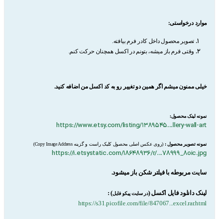
موارد درخواستی:
تصویر محصول داخل کادر فرم بیافته.
وقتی فرم باز میشه، بتونم در اکسل همچنان حرکت کنم.
خیلی ممنون میشم اگر همین دو تغییر رو به کد اکسل من اضافه کنید.
نمونه لینک محصول:
https://www.etsy.com/listing/1389545...llery-wall-art
نمونه تصویر محصول :
(روی عکس اصلی محصول کلیک راست و گزینه Copy Image Address)
https://i.etsystatic.com/18648936/r/...78999_8oic.jpg
سایت مربوطه با فیلتر شکن باز میشود.
لینک دانلود فایل اکسل (
) :
در سایت پیکو فایل
https://s31.picofile.com/file/847067...excel.rar.html