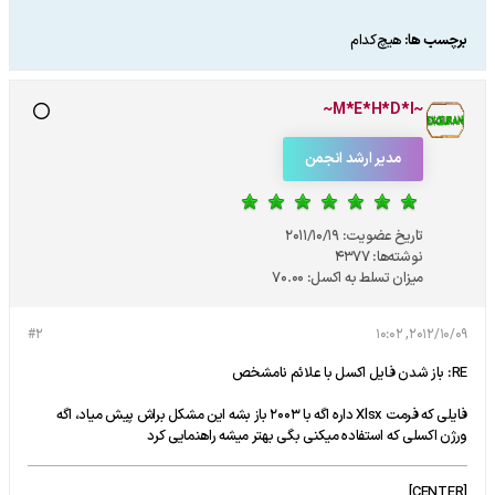
برچسب ها:
هیچ‌کدام
~M*E*H*D*I~
مدیر ارشد انجمن
تاریخ عضویت:
2011/10/19
نوشته‌ها:
4377
میزان تسلط به اکسل:
70.00
#2
2012/10/09, 10:02
RE: باز شدن فایل اکسل با علائم نامشخص
فایلی که فرمت Xlsx داره اگه با 2003 باز بشه این مشکل براش پیش میاد، اگه
ورژن اکسلی که استفاده میکنی بگی بهتر میشه راهنمایی کرد
[CENTER]