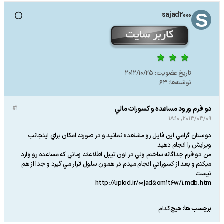
sajad2000
تاریخ عضویت:
2012/10/25
نوشته‌ها:
63
دو فرم ورود مساعده و كسورات مالي
#1
2013/03/09, 18:10
دوستان گرامي اين فايل رو مشاهده نمائيد و در صورت امكان براي اينجانب
ويرايش را انجام دهيد
من دو فرم جداگانه ساختم ولي در اون تيبل اطلاعات زماني كه مساعده رو وارد
ميكنم و بعد از كسوراتي انجام ميدم در همون سلول قرار مي گيرد و جدا از هم
نيست
http://uplod.ir/00jad5om1t6w/1.mdb.htm
برچسب ها:
هیچ‌کدام