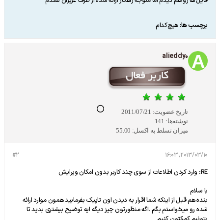
فایل ها رو هم دیدم اما متوجه راهکار ارائه شده از طرف عزیزان نشدم
برچسب ها:
هیچ‌کدام
alieddy0
تاریخ عضویت:
2011/07/21
نوشته‌ها:
141
میزان تسلط به اکسل:
55.00
#2
2013/03/10, 16:03
RE: وارد کردن اطلاعات از سوی چند کاربر بدون امکان ویرایش
با سلام
بنده هم قبل از اینکه شما اقرار به دیدن اون تاپیک بفرمایید همون موارد ارائه
شده رو میخواستم بگم .اگه منظورتون چیز دیگه ایه توضیح بیشتری بدید تا
بتونیم کمکتون کنیم