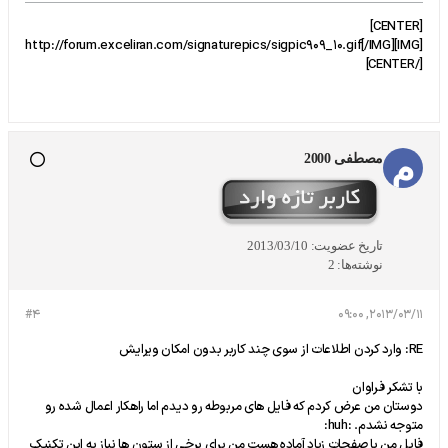
[CENTER]
[IMG]http://forum.exceliran.com/signaturepics/sigpic909_10.gif[/IMG]
[/CENTER]
مصطفی 2000
تاریخ عضویت:
2013/03/10
نوشته‌ها:
2
#4
2013/03/11, 09:00
RE: وارد کردن اطلاعات از سوی چند کاربر بدون امکان ویرایش
با تشکر فراوان
دوستان من عرض کردم که فایل های مربوطه رو دیدم اما راهکار اعمال شده رو
متوجه نشدم. :huh:
فایل من با صفحات زیاد آماده هست من برای برخی از ستون ها نیاز به این تکنیک