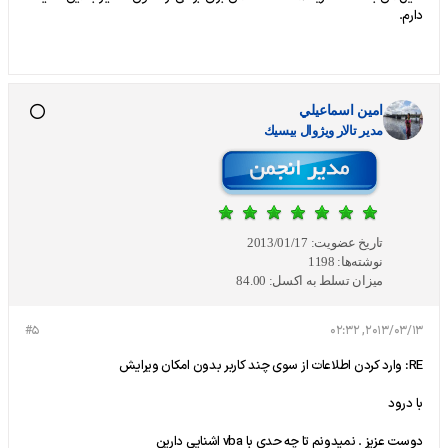
دارم.
امين اسماعيلي
مدير تالار ويژوال بيسيك
تاریخ عضویت:
2013/01/17
نوشته‌ها:
1198
میزان تسلط به اکسل:
84.00
#5
2013/03/13, 02:32
RE: وارد کردن اطلاعات از سوی چند کاربر بدون امکان ویرایش
با درود
دوست عزیز . نمیدونم تا چه حدی با vba اشنایی دارین