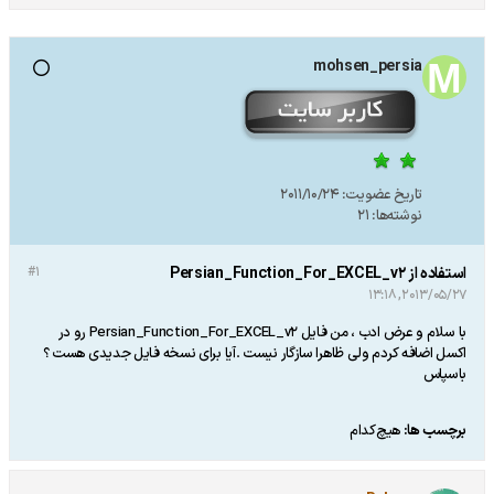
mohsen_persia
تاریخ عضویت:
2011/10/24
نوشته‌ها:
21
استفاده از Persian_Function_For_EXCEL_v2
#1
2013/05/27, 13:18
با سلام و عرض ادب ، من فایل Persian_Function_For_EXCEL_v2 رو در
اکسل اضافه کردم ولی ظاهرا سازگار نیست .آیا برای نسخه فایل جدیدی هست ؟
باسپاس
برچسب ها:
هیچ‌کدام