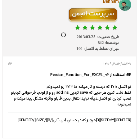
Behnam
تاریخ عضویت:
2013/03/25
نوشته‌ها:
842
میزان تسلط به اکسل:
100
#2
2013/05/27, 14:09
RE: استفاده از Persian_Function_For_EXCEL_v2
تو اکسل 2010 که درسته و کار میکنه اما 2013 رو نمیدونم
فقط دقت کنین هر جایی که save کردین add ins رو و از اونجا فراخوانی کردینو
نصب کردین تو اکسل،دیگه نباید انتقال بدین فایلو واگرنه مشکل پیدا میکنه و
نمیخونه
[CENTER][SIZE=3][B]هرچیز که در جستن آنی، آنی[/B][/SIZE][/CENTER]