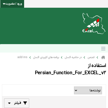
ورود / عضویت
انجمن
در حاشیه اکسل
برنامه های کاربردی اکسل
add-ins
استفاده از
Persian_Function_For_EXCEL_v2
فیلتر