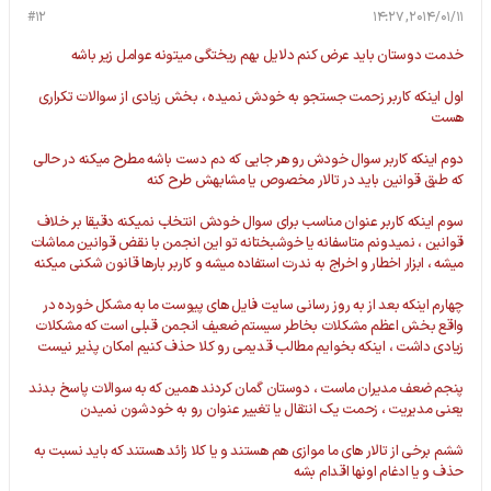
#12
2014/01/11, 14:27
خدمت دوستان باید عرض کنم دلایل بهم ریختگی میتونه عوامل زیر باشه
اول اینکه کاربر زحمت جستجو به خودش نمیده ، بخش زیادی از سوالات تکراری
هست
دوم اینکه کاربر سوال خودش رو هر جایی که دم دست باشه مطرح میکنه در حالی
که طبق قوانین باید در تالار مخصوص یا مشابهش طرح کنه
سوم اینکه کاربر عنوان مناسب برای سوال خودش انتخاب نمیکنه دقیقا بر خلاف
قوانین ، نمیدونم متاسفانه یا خوشبختانه تو این انجمن با نقض قوانین مماشات
میشه ، ابزار اخطار و اخراج به ندرت استفاده میشه و کاربر بارها قانون شکنی میکنه
چهارم اینکه بعد از به روز رسانی سایت فایل های پیوست ما به مشکل خورده در
واقع بخش اعظم مشکلات بخاطر سیستم ضعیف انجمن قبلی است که مشکلات
زیادی داشت ، اینکه بخوایم مطالب قدیمی رو کلا حذف کنیم امکان پذیر نیست
پنجم ضعف مدیران ماست ، دوستان گمان کردند همین که به سوالات پاسخ بدند
یعنی مدیریت ، زحمت یک انتقال یا تغییر عنوان رو به خودشون نمیدن
ششم برخی از تالار های ما موازی هم هستند و یا کلا زائد هستند که باید نسبت به
حذف و یا ادغام اونها اقدام بشه