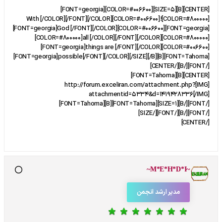
[CENTER][B][SIZE=5][COLOR=#006600][FONT=georgia]
[COLOR=#800000]!With [/COLOR][/FONT][/COLOR][COLOR=#006600]
[FONT=georgia]God [/FONT][/COLOR][COLOR=#006600][FONT=georgia]
[COLOR=#800000]all [/COLOR][/FONT][/COLOR][COLOR=#800000]
[FONT=georgia]things are [/FONT][/COLOR][COLOR=#006600]
[FONT=georgia]possible[/FONT][/COLOR][/SIZE][/B][B][FONT=Tahoma]
[/FONT][/B][/CENTER]
[CENTER][B][FONT=Tahoma]
[IMG]http://forum.exceliran.com/attachment.php?
attachmentid=5334&d=1419428336[/IMG]
[/FONT][/B][SIZE=1][FONT=Tahoma][B][FONT=Tahoma]
[/FONT][/B][/FONT][/SIZE]
[/CENTER]
~M*E*H*D*I~
مدیر ارشد انجمن