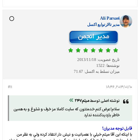
Ali Parsaei
مدير تالارتوابع اکسل
تاریخ عضویت:
2013/11/18
نوشته‌ها:
1522
میزان تسلط به اکسل:
71.67
#11
2014/01/10, 18:46
نوشته اصلی توسط
میثم247
سلام!عرض کنم خدمتتون که سایت کاملا مز خرف و شلوغ و به همین
خاطر بازدیدکننده ندارد
قابل توجه مديران!
با اينکه اين آقا ميثم خيلي با عصبانيت و نيش دار انتقاد کرده ولي به نظر من