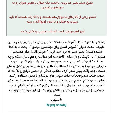
پاسخ بدند یعنی مدیریت ، زحمت یک انتقال یا تغییر عنوان رو به
خودشون نمیدن
ششم برخی از تالار های ما موازی هم هستند و یا کلا زائد هستند که باید
نسبت به حذف و یا ادغام اونها اقدام بشه
اینها اهم مواردی است که باعث چنین برداشتی شده.
با سلام ، با نظر شما کاملاً موافقم ، مشکلات خیلی زیادی داریم ؛ ببینید در همین
تاپیک ، تحت عنوان " آموزش اکسل برای مهندسین مبتدی " ، بحث ما به کجا
کشیده شده ؟ یعنی کسی که برای پیدا کردن " آموزش اکسل برای مهندسین
مبتدی " این تاپیک رو باز میکنه ، ناخواسته این مطالب رو هم دنبال میکنه و چه
بسا قید " آموزش اکسل برای مهندسین مبتدی " رو بزنه . برای تغییر عنوان یا
جابجایی موضوع و یا حتی حذف مطالب اضافی ، نیاز به برنامه ریزی دقیق و زمان
هست . چند وقت پیش سعی کردم مطالب اضافی در انجمن توابع رو تا آنجا که
بتونم حذف کنم و صرفاً به حذف سپاس های نوشتاری ( بجای استفاده از کلید
سپاس ) ، پرداختم . دیدم حتی حذف این مورد به ظاهر ساده هم بسیار وقت گیر
است . بنابراین باید برنامه ریزی بشه . حداقل کاری که می تونیم انجام بدیم ،
جلوگیری از این موارد از هم اکنون و تلاش برای پاکسازی این موارد در درازمدت
است .
با سپاس
ɦɛʂɑɱ ɓɑɦɾɑɳɨ