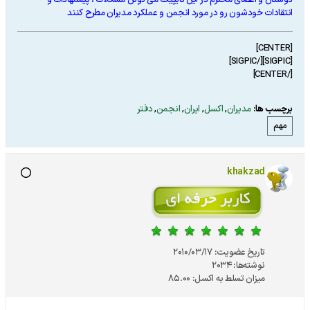
دوستان و اعضای محترم در این تایپیک می تونن مشکلات ، پیشنهادات و
انتقادات خودشون رو در مورد انجمن و عملکرد مدیران مطرح کنند
[CENTER]
[SIGPIC][/SIGPIC]
[/CENTER]
برچسب ها:
مدیران
,
اکسل
,
ایران
,
انجمن
,
دفتر
مهم
khakzad
تاریخ عضویت:
2010/03/17
نوشته‌ها:
2034
میزان تسلط به اکسل:
85.00