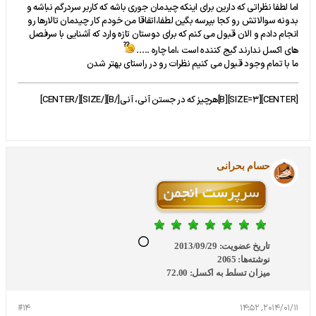
اما لطفا نظراتی که دارین برای اینکه چیدمان جوری باشه که کاربر سردرگم نباشه و
بدونه سوالاتش رو کجا بپرسه بگین لطفا،اتفاقا من خودم کار چیدمان تالارها رو
انجام دادم و الان قبول می کنم که برای دوستان تازه وارد که آشنایی با سرفصل
های اکسل ندارند گیج کننده است ،اما چاره .....
ما با تمام وجود قبول می کنیم نظرات رو در راستای بهتر شدن
[CENTER][SIZE=3][B]هرچیز که در جستن آنی، آنی[/B][/SIZE][/CENTER]
حسام بحرانی
تاریخ عضویت:
2013/09/29
نوشته‌ها:
2065
میزان تسلط به اکسل:
72.00
#14
2014/01/11, 14:52