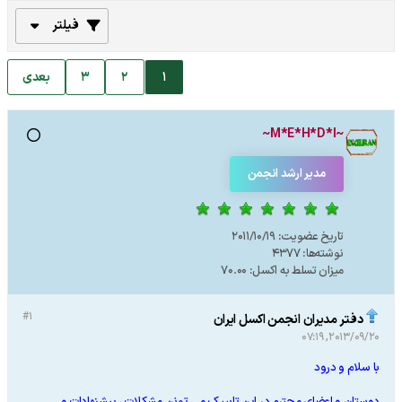
فیلتر
1
2
3
بعدی
~M*E*H*D*I~
مدیر ارشد انجمن
تاریخ عضویت:
2011/10/19
نوشته‌ها:
4377
میزان تسلط به اکسل:
70.00
#1
دفتر مدیران انجمن اکسل ایران
2013/09/20, 07:19
با سلام و درود