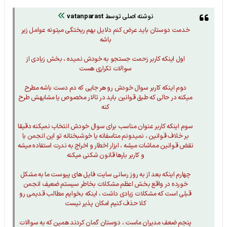
نوشته اصلی توسط
vatanparast
خدمت دوستان باید عرض کنم دلایل بهم ریختگی میتونه عوامل زیر
باشه
اول اینکه کاربر زحمت جستجو به خودش نمیده ، بخش زیادی از
سوالات تکراری هست
دوم اینکه کاربر سوال خودش رو هر جایی که دم دست باشه مطرح
میکنه در حالی که طبق قوانین باید در تالار مخصوص یا مشابهش طرح
کنه
سوم اینکه کاربر عنوان مناسب برای سوال خودش انتخاب نمیکنه دقیقا
بر خلاف قوانین ، نمیدونم متاسفانه یا خوشبختانه تو این انجمن با
نقض قوانین مماشات میشه ، ابزار اخطار و اخراج به ندرت استفاده میشه
و کاربر بارها قانون شکنی میکنه
چهارم اینکه بعد از به روز رسانی سایت فایل های پیوست ما به مشکل
خورده در واقع بخش اعظم مشکلات بخاطر سیستم ضعیف انجمن
قبلی است که مشکلات زیادی داشت ، اینکه بخوایم مطالب قدیمی رو
کلا حذف کنیم امکان پذیر نیست
پنجم ضعف مدیران ماست ، دوستان گمان کردند همین که به سوالات