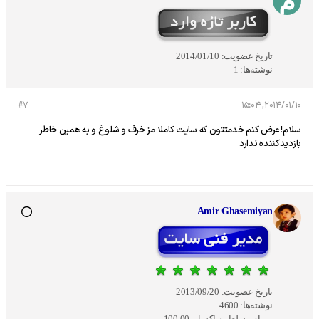
تاریخ عضویت:
2014/01/10
نوشته‌ها:
1
#7
2014/01/10, 15:04
سلام!عرض کنم خدمتتون که سایت کاملا مز خرف و شلوغ و به همین خاطر
بازدیدکننده ندارد
Amir Ghasemiyan
تاریخ عضویت:
2013/09/20
نوشته‌ها:
4600
میزان تسلط به اکسل:
100.00