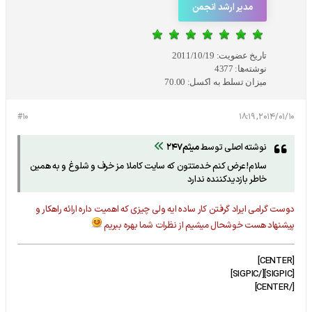
مدیر ارشد انجمن
تاریخ عضویت:
2011/10/19
نوشته‌ها:
4377
میزان تسلط به اکسل:
70.00
#10
2014/01/10, 18:19
نوشته اصلی توسط
میثم247
سلام!عرض کنم خدمتتون که سایت کاملا مز خرف و شلوغ و به همین
خاطر بازدیدکننده ندارد
دوست گرامی ایراد گرفتن کار ساده ایه ولی چیزی که اهمیت داره ارائه راهکار و
پیشنهاد هست خوشحال میشیم از نظرات شما بهره ببریم
[CENTER]
[SIGPIC][/SIGPIC]
[/CENTER]