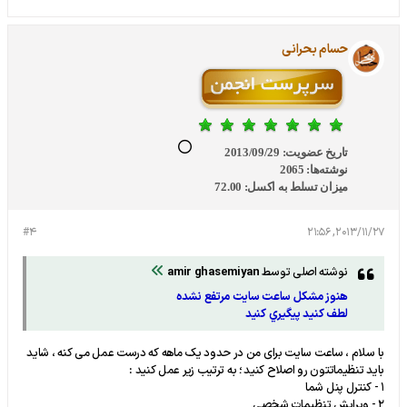
حسام بحرانی
تاریخ عضویت:
2013/09/29
نوشته‌ها:
2065
میزان تسلط به اکسل:
72.00
#4
2013/11/27, 21:56
نوشته اصلی توسط
amir ghasemiyan
هنوز مشكل ساعت سايت مرتفع نشده
لطف كنيد پيگيري كنيد
با سلام ، ساعت سایت برای من در حدود یک ماهه که درست عمل می کنه ، شاید
باید تنظیماتتون رو اصلاح کنید ؛ به ترتیب زیر عمل کنید :
1 - کنترل پنل شما
2 - ویرایش تنظیمات شخصی