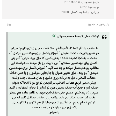
تاریخ عضویت:
2011/10/19
نوشته‌ها:
4377
میزان تسلط به اکسل:
70.00
#15
2014/01/11, 15:23
نوشته اصلی توسط
حسام بحرانی
با سلام ، با نظر شما کاملاً موافقم ، مشکلات خیلی زیادی داریم ؛ ببینید
در همین تاپیک ، تحت عنوان " آموزش اکسل برای مهندسین مبتدی " ،
بحث ما به کجا کشیده شده ؟ یعنی کسی که برای پیدا کردن " آموزش
اکسل برای مهندسین مبتدی " این تاپیک رو باز میکنه ، ناخواسته این
مطالب رو هم دنبال میکنه و چه بسا قید " آموزش اکسل برای مهندسین
مبتدی " رو بزنه . برای تغییر عنوان یا جابجایی موضوع و یا حتی حذف
مطالب اضافی ، نیاز به برنامه ریزی دقیق و زمان هست . چند وقت
پیش سعی کردم مطالب اضافی در انجمن توابع رو تا آنجا که بتونم
حذف کنم و صرفاً به حذف سپاس های نوشتاری ( بجای استفاده از کلید
سپاس ) ، پرداختم . دیدم حتی حذف این مورد به ظاهر ساده هم بسیار
وقت گیر است . بنابراین باید برنامه ریزی بشه . حداقل کاری که می
تونیم انجام بدیم ، جلوگیری از این موارد از هم اکنون و تلاش برای
پاکسازی این موارد در درازمدت است .
با سپاس