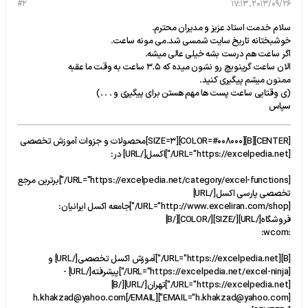
#2
2013/09/26, 17:13
سلام خدمت استاد عزیز و مدیران محترم.
خوشبختانه تاریخ سایت شمسی شد.می مونه ساعت.
اگر ساعت هم درست بشه خیلی عالی میشه.
الان ساعت گرینویچ رو نشون میده که 3.5 ساعت به وقت ما عقبه
ممنون میشم پیگیری کنید.
(ی وقتایی ساعت پست ها مهم هستن برای پیگیری و . . .)
سپاس
[CENTER][B][COLOR=#008000][SIZE=3]محصولات و جزوات آموزش تخصصی
[URL="https://excelpedia.net/"]اکسل[/URL] در:
[URL="https://excelpedia.net/category/excel-functions/"]برترین مرجع
تخصصی پارسی اکسل[/URL]
[URL="http://www.exceliran.com/shop/"]جامعه اكسل ايرانيان:
فروشگاه[/URL][/SIZE][/COLOR][/B]
:wcom:
[B][URL="https://excelpedia.net/"]آموزش اکسل تخصصی[/URL] و
[URL="https://excelpedia.net/excel-ninja/"]پیشرفته[/URL] -
[URL="https://excelpedia.net/"]تهران[/URL][/B]
[EMAIL="h.khakzad@yahoo.com"]h.khakzad@yahoo.com[/EMAIL]