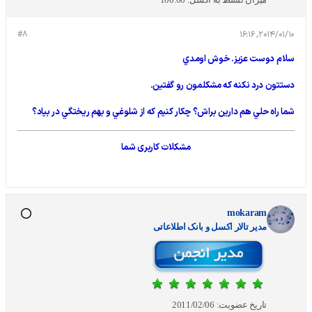
#8
2014/01/10, 16:16
سلام دوست عزيز. خوش اومدي
دستتون درد نكنه كه مشكلمون رو گفتين.
شما راه حلي هم دارين براش؟ چكار كنيم كه از شلوغي و بهم ريختگي در بياد؟
مشکلات کاربری شما
mokaram
مدير تالار اکسل و بانک اطلاعاتی
تاریخ عضویت:
2011/02/06