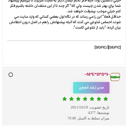
خيلي دلنشين بود! البته فکر نکنم ايشان ديگر به سايت سربزند تا بپرسيم پيشنهاد
شما براي بهتر شدن چيست ولي کلا" اگر چند تا از اين منتقدان داشته باشيم فکر
کنم خيلي موجب پيشرفت خواهد شد.
حداقل فعلا" اين را مي رساند که در نگاه اول بعضي کساني که وارد سايت مي
شوند احساس شلوغي مي کنند که البته پيشنهادش را هم در اصل درون انتقادش
بيان کرده: "بايد از شلوغي کاست".
[SIGPIC][/SIGPIC]
~M*E*H*D*I~
مدیر ارشد انجمن
تاریخ عضویت:
2011/10/19
نوشته‌ها:
4377
میزان تسلط به اکسل:
70.00