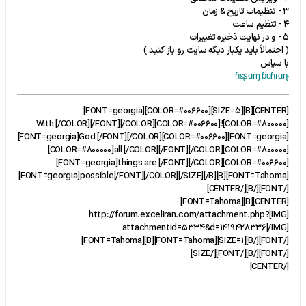
3 - تنظیمات تاریخ & زمان
4 - تنظیم ساعت
5 - و در نهایت ذخیره تغییرات
( احتمالاً باید یکبار دیگه سایت رو باز کنید )
با سپاس
ɦɛʂɑɱ ɓɑɦɾɑɳɨ
[CENTER][B][SIZE=5][COLOR=#006600][FONT=georgia]
[COLOR=#800000]!With [/COLOR][/FONT][/COLOR][COLOR=#006600]
[FONT=georgia]God [/FONT][/COLOR][COLOR=#006600][FONT=georgia]
[COLOR=#800000]all [/COLOR][/FONT][/COLOR][COLOR=#800000]
[FONT=georgia]things are [/FONT][/COLOR][COLOR=#006600]
[FONT=georgia]possible[/FONT][/COLOR][/SIZE][/B][B][FONT=Tahoma]
[/FONT][/B][/CENTER]
[CENTER][B][FONT=Tahoma]
[IMG]http://forum.exceliran.com/attachment.php?
attachmentid=5334&d=1419428336[/IMG]
[/FONT][/B][SIZE=1][FONT=Tahoma][B][FONT=Tahoma]
[/FONT][/B][/FONT][/SIZE]
[/CENTER]