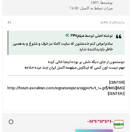
نوشته‌ها:
1805
میزان تسلط به اکسل:
74.00
#9
2014/01/10, 16:46
نوشته اصلی توسط
میثم247
سلام!عرض کنم خدمتتون که سایت کاملا مز خرف و شلوغ و به همین
خاطر بازدیدکننده ندارد
دوستمون از جای دیگه دلش پر بوده اینجا خالی کرده
مهم نیست اون کسی که اینکارس میفهمه اکسل ایران چند مرده حلاجه
[CENTER]
[IMG]http://forum.exceliran.com/signaturepics/sigpic909_10.gif[/IMG]
[/CENTER]
~M*E*H*D*I~