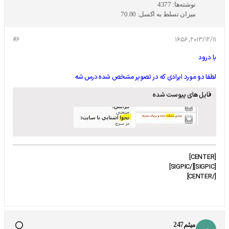
نوشته‌ها:
4377
میزان تسلط به اکسل:
70.00
#6
2013/12/11, 16:56
با درود
لطفا دو مورد ایرادی که در تصویر مشخص شده درس شه
فایل های پیوست شده
[CENTER]
[SIGPIC][/SIGPIC]
[/CENTER]
میثم247