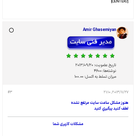
[/CENTER]
Amir Ghasemiyan
تاریخ عضویت:
2013/09/20
نوشته‌ها:
4600
میزان تسلط به اکسل:
100.00
#3
2013/11/27, 21:10
هنوز مشكل ساعت سايت مرتفع نشده
لطف كنيد پيگيري كنيد
مشکلات کاربری شما