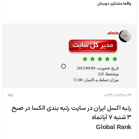
واقعا متشکرم دوستان
admin
تاریخ عضویت:
2013/09/06
نوشته‌ها:
229
میزان تسلط به اکسل:
72.00
#15
2013/10/29, 02:49
رتبه اکسل ایران در سایت رتبه بندی الکسا در صبح
3 شنبه 7 آبانماه
Global Rank