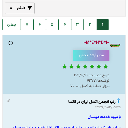
فیلتر
1
2
3
4
5
6
7
بعدی
~M*E*H*D*I~
مدیر ارشد انجمن
تاریخ عضویت:
2011/10/19
نوشته‌ها:
4377
میزان تسلط به اکسل:
70.00
#1
رتبه انجمن اکسل ایران در الکسا
2013/09/25, 13:59
با درود خدمت دوستان