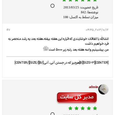
تاریخ عضویت:
2013/03/25
نوشته‌ها:
842
میزان تسلط به اکسل:
100
#7
2013/10/12, 04:45
انشالله با اتفاقات خوشایندی که قراره این هفته بیفته،هفته بعد یه رشد منحصر به
فرد خواهیم داشت
من پیشبینیم واسه هفته بعد رتبه زیر 5000 است
[CENTER][SIZE=3][B]هرچیز که در جستن آنی، آنی[/B][/SIZE][/CENTER]
admin