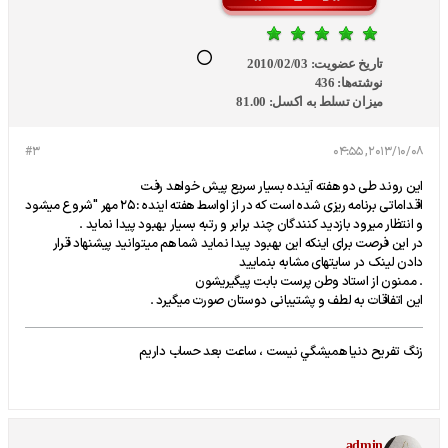
تاریخ عضویت:
2010/02/03
نوشته‌ها:
436
میزان تسلط به اکسل:
81.00
#3
2013/10/08, 04:55
این روند طی دو هفته آینده بسیار سریع پیش خواهد رفت
اقداماتی برنامه ریزی شده است که در از اواسط هفته اینده :25 مهر "شروع میشود
و انتظار میرود بازدید کنندگان چند برابر و رتبه بسیار بهبود پیدا نماید .
در این فرصت برای اینکه این بهبود پیدا نماید شما هم میتوانید پیشنهاد قرار
دادن لینک در سایتهای مشابه بنمایید
. ممنون از استاد وطن پرست بابت پیگیریشون
این اتفاقات به لطف و پشتیبانی دوستان صورت میگیرد .
زنگ تفريح دنيا هميشگي نيست ، ساعت بعد حساب داريم
admin