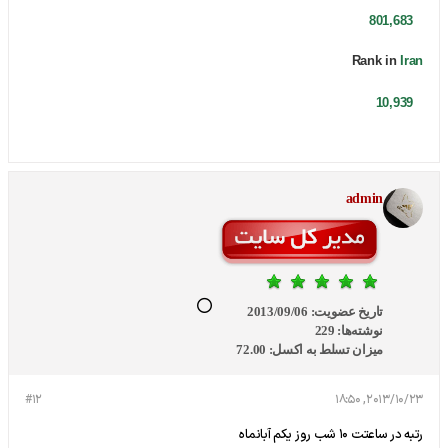
451,546
801,683
Rank in
Iran
10,939
admin
تاریخ عضویت:
2013/09/06
نوشته‌ها:
229
میزان تسلط به اکسل:
72.00
#12
2013/10/23, 18:50
رتبه در ساعتت 10 شب روز یکم آبانماه