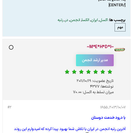
[/CENTER]
برچسب ها:
اکسل
,
ایران
,
الکسا
,
انجمن
,
در
,
رتبه
مهم
~M*E*H*D*I~
مدیر ارشد انجمن
تاریخ عضویت:
2011/10/19
نوشته‌ها:
4377
میزان تسلط به اکسل:
70.00
#2
2013/10/07, 16:55
با درود خدمت دوستان
آخرین رتبه انجمن در ایران با تلاش شما بهبود پیدا کرده که امیدوارم این روند