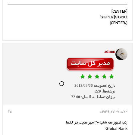
[CENTER]
[SIGPIC][/SIGPIC]
[/CENTER]
admin
تاریخ عضویت:
2013/09/06
نوشته‌ها:
229
میزان تسلط به اکسل:
72.00
#11
2013/10/22, 04:49
رتبه امروز سه شنبه 30 مهر سایت در الکسا
Global Rank