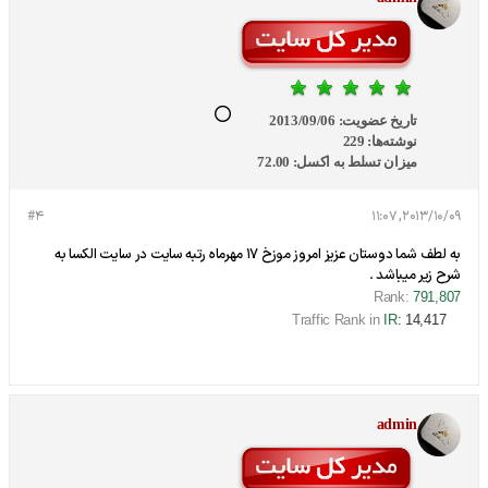
تاریخ عضویت:
2013/09/06
نوشته‌ها:
229
میزان تسلط به اکسل:
72.00
#4
2013/10/09, 11:07
به لطف شما دوستان عزیز امروز موزخ 17 مهرماه رتبه سایت در سایت الکسا به
شرح زیر میباشد .
Rank:
791,807
Traffic Rank in
IR
: 14,417
admin