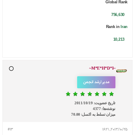
Global Rank
756,630
Rank in
Iran
10,213
~M*E*H*D*I~
مدیر ارشد انجمن
تاریخ عضویت:
2011/10/19
نوشته‌ها:
4377
میزان تسلط به اکسل:
70.00
#13
2013/10/25, 16:21