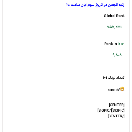
رتبه انجمن در تاریخ سوم ابان ساعت 20
Global Rank
755,441
Rank in
Iran
9,808
تعداد لینک 101
ance7:
[CENTER]
[SIGPIC][/SIGPIC]
[/CENTER]