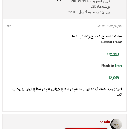
تاریخ عضویت:
2013/09/06
نوشته‌ها:
229
میزان تسلط به اکسل:
72.00
#8
2013/10/15, 04:12
سه شنبه صبح 8 صبح رتبه در الکسا
Global Rank
772,123
Rank in
Iran
12,049
امیدوارم تا هفته آینده این رتبه هم در سطح جهانی هم در سطج ایران بهبود پیدا
کند.
admin