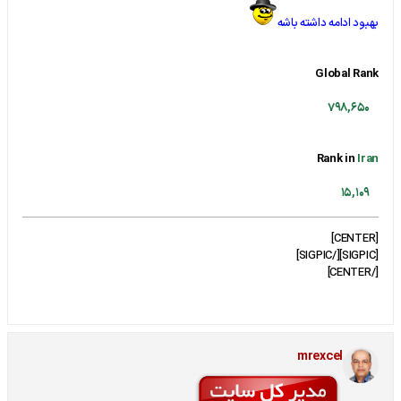
بهبود ادامه داشته باشه
Global Rank
798,650
Rank in
Iran
15,109
[CENTER]
[SIGPIC][/SIGPIC]
[/CENTER]
mrexcel