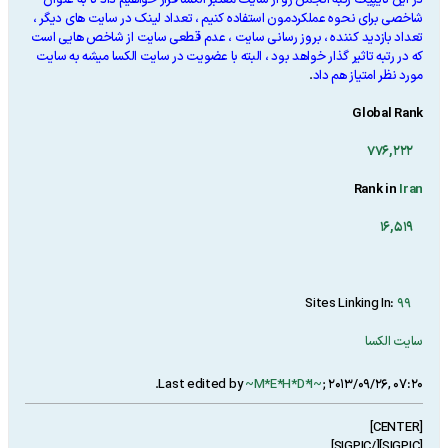
در این تایپیک رتبه انجمن رو از سایت معتبر الکسا قرار خواهیم داد تا به عنوان
شاخصی برای نحوه عملکردمون استفاده کنیم ، تعداد لینک در سایت های دیگر ،
تعداد بازدید کننده ، بروز رسانی سایت ، عدم قطعی سایت از شاخص هایی است
که در رتبه تاثیر گذار خواهد بود ، البته با عضویت در سایت الکسا میشه به سایت
مورد نظر امتیاز هم داد
.
Global Rank
776,222
Rank in
Iran
16,519
99
Sites Linking In:
سایت الکسا
.
Last edited by
~M*E*H*D*I~
;
2013/09/26, 07:20
[CENTER]
[SIGPIC][/SIGPIC]