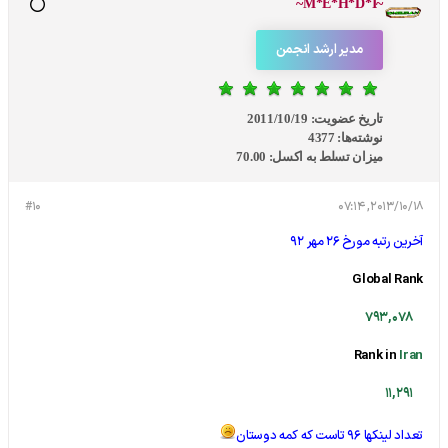
~M*E*H*D*I~
مدیر ارشد انجمن
تاریخ عضویت:
2011/10/19
نوشته‌ها:
4377
میزان تسلط به اکسل:
70.00
#10
2013/10/18, 07:14
آخرین رتبه مورخ 26 مهر 92
Global Rank
793,078
Rank in
Iran
11,291
تعداد لینکها 96 تاست که کمه دوستان