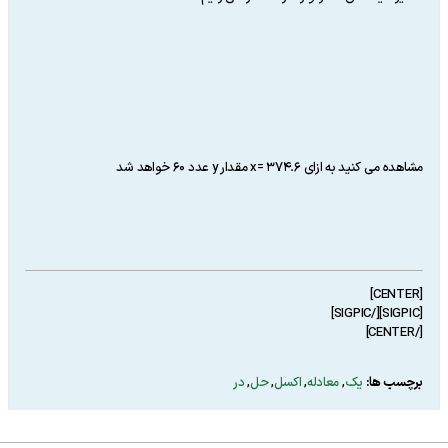
مشاهده می کنید به ازای x= 374.6 مقدار y عدد 60 خواهد شد
[CENTER]
[SIGPIC][/SIGPIC]
[/CENTER]
برچسب ها:
یک
,
معادله
,
اکسل
,
حل
,
در