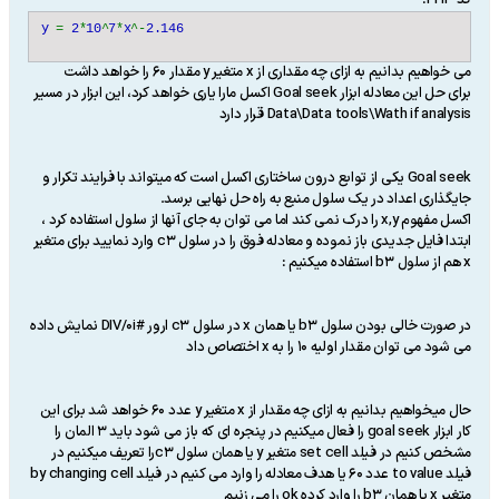
کد PHP:
y
=
2
*
10
^
7
*
x
^-
2.146
می خواهیم بدانیم به ازای چه مقداری از x متغیر y مقدار 60 را خواهد داشت
برای حل این معادله ابزار Goal seek اکسل مارا یاری خواهد کرد، این ابزار در مسیر
Data\Data tools\Wath if analysis قرار دارد
Goal seek یکی از توابع درون ساختاری اکسل است که میتواند با فرایند تکرار و
جایگذاری اعداد در یک سلول منبع به راه حل نهایی برسد.
اکسل مفهوم x,y را درک نمی کند اما می توان به جای آنها از سلول استفاده کرد ،
ابتدا فایل جدیدی باز نموده و معادله فوق را در سلول c3 وارد نمایید برای متغیر
x هم از سلول b3 استفاده میکنیم :
در صورت خالی بودن سلول b3 یا همان x در سلول c3 ارور #DIV/0i نمایش داده
می شود می توان مقدار اولیه 10 را به x اختصاص داد
حال میخواهیم بدانیم به ازای چه مقدار از x متغیر y عدد 60 خواهد شد برای این
کار ابزار goal seek را فعال میکنیم در پنجره ای که باز می شود باید 3 المان را
مشخص کنیم در فیلد set cell متغیر y یا همان سلول c3را تعریف میکنیم در
فیلد to value عدد 60 یا هدف معادله را وارد می کنیم در فیلد by changing cell
متغیر x یا همان b3 را وارد کرده ok را می زنیم