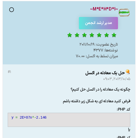
~M*E*H*D*I~
مدیر ارشد انجمن
تاریخ عضویت:
2011/10/19
نوشته‌ها:
4377
میزان تسلط به اکسل:
70.00
#1
حل یک معادله در اکسل
2013/10/05, 09:03
چگونه یک معادله را در اکسل حل کنیم؟
فرض کنید معادله ای به شکل زیر داشته باشم
کد PHP:
y
=
2E+07x
^-
2.146
یا