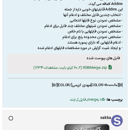
Addins اضافه می گردد.
این Addins قابلیتهای خوبی داره از جمله
- انتخاب چندین فایل مختلف و ادغام آنها
- مشخص نمودن نوع فایلها انتخابی
- مشخص نمودن شیتهای مختلف چند فایل برای ادغام
- مشخص نمودن فایلهایی با نام خاص
- مشخص نمودن محدوده رنج برای ادغام
- ادغام فایلهایی که دارای پسورد هستند
- و ایجاد شیت گزارش در مورد مشخصات فایلهای ادغام شده
فایل های پیوست شده
RDBMerge.zip
(60.2 کیلو بایت, مشاهدات 1234)
[B][COLOR=#000080]مهدی کریمی[/COLOR][/B]
برچسب ها:
rdb
,
merge
,
فایل)
,
چند
sakka