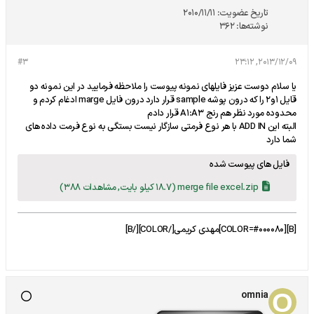
تاریخ عضویت:
2010/11/11
نوشته‌ها:
362
#3
2013/12/09, 23:12
یا سلام دوست عزیز فایلهای نمونه پیوست را ملاحظه فرمایید در این نمونه دو
قایل 1و2 را که درون پوشه sample قرار دارد درون فایل marge ادغام کردم و
محدوده مورد نظر هم رنج A1:A3 قرار دادم
البته این ADD IN با هر نوع فرمتی سازگار نیست بستگی به نوع فرمت داده های
شما دارد
فایل های پیوست شده
merge file excel.zip
(18.7 کیلو بایت, مشاهدات 388)
[B][COLOR=#000080]مهدی کریمی[/COLOR][/B]
omnia