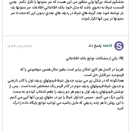
متشكرم استاد بزرگوا ولي منظور من اين هست كه سر ستونها را تكرار نكنم . يعني
قسمت شرط به نحوي باشد كه مثل خود بانك اطلاعاتي اطلاعات سر ستونها يك
بار نوشته شود بعد گزينه هاي شرط در رديف هاي بعدي بدون اين كه مجددا سر
ستونها در بين انها تكرار شوند
saeid
پاسخ داد
2010/12/27, 18:44
RE: يكي از مشكلات توابع بانك اطلاعاتي
تقريبا در اكسل هر كاري امكان پذير است بطور مثال همين موضوعي را كه
فرموديد نيز قابل حل است .
همانگونه كه در شكل زير مي بينيد جدول شرط فرمولهاي رديف اول با كادر نارنجي
و جدول شرط فرمولهاي رديف دوم در كادر قرمز رنگ مشخص شده است . پس از
نوشتن فرمولهاي رديف اول و دوم هر دو رديف را باهم انتخاب كرده و به سمت
پائين درگ مي كنيم ، سپس جداول شرط را نيز در سلهاي زيرين آنها كپي مي كنيم .
با اين روش تا هر چند رديفي كه مايل باشيد مي توانيد توابع پايگاه داده را درگ
كنيد