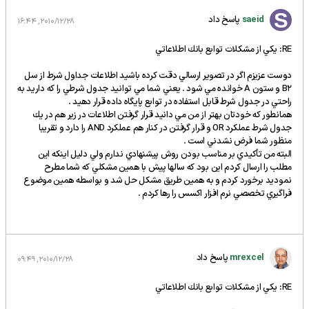
saeid
پاسخ داد
2010/12/28, 16:44
RE: يكي از مشكلات توابع بانك اطلاعاتي
دوست عزيزم اگر در تصوير ارسالي دقت كرده باشيد اطلاعات جداول شرط از سل
B2 و ستون A خوانده مي شود . يعني شما مي توانيد جدول شرطي را كه داريد به
راحتي در جدول شرط قابل استفاده در توابع پايگاه داده قرار دهيد .
همانطور كه خودتان بهتر از من مي دانيد قرار گرفتن اطلاعات در زير هم در يك
جدول شرط عملكرد OR و قرار گرفتن در كنار هم عملكرد AND را دارد و تقريبا
منظور شما فرض نشدني است .
البته من تأكيدي بر مناسب بودن روش پيشنهادي ندارم ولي دليل اينكه اين
مطلب را ارسال كردم اين بود كه سالها پيش با همين مشكلي كه شما مطرح
نموديد برخورد كردم و به همين طريق مشكل حل شد و بواسطه همين موضوع
فراگيري تخصصي نرم افزار اكسس را رها كردم .
mrexcel
پاسخ داد
2010/12/28, 09:49
RE: يكي از مشكلات توابع بانك اطلاعاتي