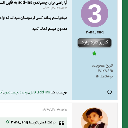
آیا راهی برای چسباندن add-ins به فایل اکسل وجود دارد؟
2014/01/15, 09:31
میخواستم بدانم کسی از دوستان میداند که آیا میشه add-ins را به یک فایل چسباند (مثلا مثل ماکرو) که با انتقال فایل اکسل add-ins در کامپیوتر دیگ
ممنون میشم کمک کنید
30na_eng
تاریخ عضویت:
2012/06/11
نوشته‌ها:
14
برچسب ها:
ins
,
add
,
فایل
,
وجود
,
چسباندن
,
آیا
2014/01/15, 09:47
نوشته اصلی توسط
30na_eng