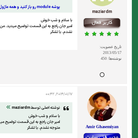
پوشه module رو باز كنيد و همه ماژول ها رو به فايل مورد نظرتون بكشيد.
maziardm
با سلام و شب خوش
نشدم. با تشکر
تاریخ عضویت:
2013/05/17
نوشته‌ها:
450
2014/01/17, 00:42
نوشته اصلی توسط
maziardm
با سلام و شب خوش
Amir Ghasemiyan
متوجه نشدم. با تشکر