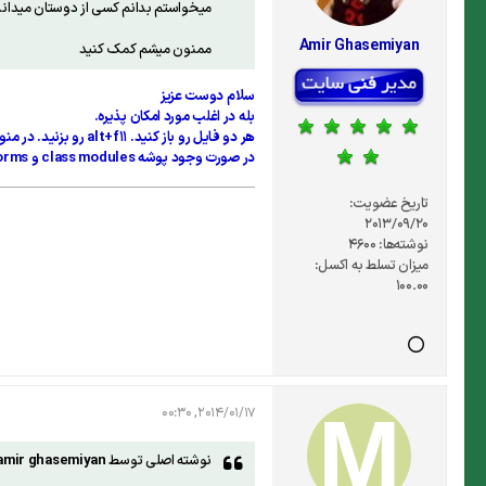
میخواستم بدانم کسی از دوستان میداند که آیا میشه add-ins را به یک فایل چسباند (مثلا مثل ماکرو) که با انتقال فایل اکسل
Amir Ghasemiyan
ممنون میشم کمک کنید
سلام دوست عزيز
بله در اغلب مورد امكان پذيره.
هر دو فايل رو باز كنيد. alt+f11 رو بزنيد. در منوي سمت چپ اسم دو تا فايل رو مشاهده ميكنيد. پوشه module رو باز كنيد و همه ماژول ها رو به فايل مورد نظرتون بكشيد.
در صورت وجود پوشه class modules و forms براي اين پوشه ها نيز همين كار رو انجام بدين
تاریخ عضویت:
2013/09/20
نوشته‌ها:
4600
میزان تسلط به اکسل:
100.00
2014/01/17, 00:30
نوشته اصلی توسط
amir ghasemiyan