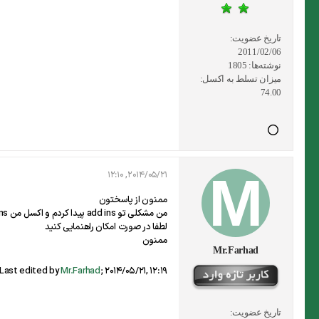
تاریخ عضویت:
2011/02/06
نوشته‌ها:
1805
میزان تسلط به اکسل:
74.00
2014/05/21, 12:10
ممنون از پاسختون
من مشکلی تو add ins پیدا کردم و اکسل من ins ورودی من رو بعد از یکبار بستن و باز کردن نمیشناسه
لطفا در صورت امکان راهنمایی کنید
ممنون
Mr.Farhad
Last edited by
Mr.Farhad
;
2014/05/21, 12:19
تاریخ عضویت: