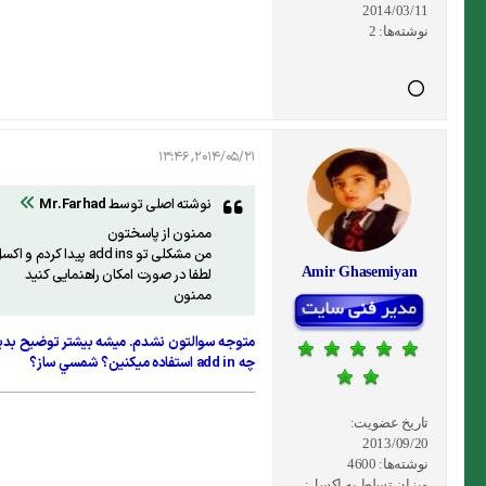
2014/03/11
نوشته‌ها:
2
2014/05/21, 13:46
نوشته اصلی توسط
Mr.Farhad
ممنون از پاسختون
من مشکلی تو add ins پیدا کردم و اکسل من ins ورودی من رو بعد از یکبار بستن و باز کردن نمیشناسه
Amir Ghasemiyan
لطفا در صورت امکان راهنمایی کنید
ممنون
متوجه سوالتون نشدم. ميشه بيشتر توضيح بد
چه add in استفاده ميكنين؟ شمسي ساز؟
تاریخ عضویت:
2013/09/20
نوشته‌ها:
4600
میزان تسلط به اکسل: