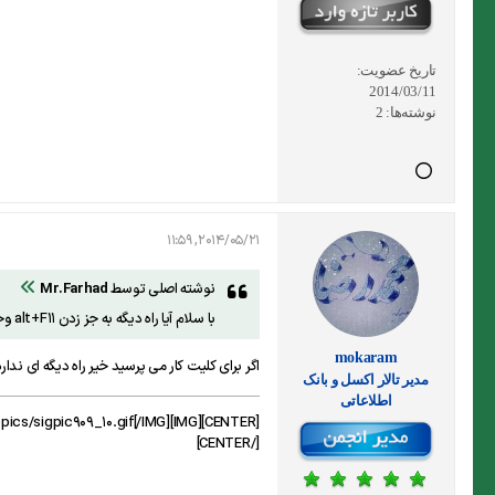
تاریخ عضویت:
2014/03/11
نوشته‌ها:
2
2014/05/21, 11:59
نوشته اصلی توسط
Mr.Farhad
با سلام آیا راه دیگه به جز زدن alt+F11 وجود داره؟؟
mokaram
اگر برای کلیت کار می پرسید خیر راه دیگه ای ند
مدير تالار اکسل و بانک
اطلاعاتی
[CENTER][IMG]http://forum.exceliran.com/signaturepics/sigpic909_10.gif[/IMG]
[/CENTER]