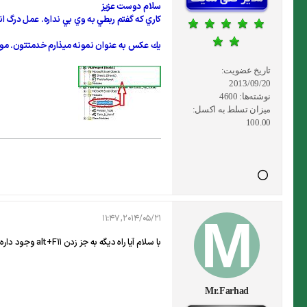
سلام دوست عزيز
كاري كه گفتم ربطي به وي بي نداره. عمل درگ ان
يك عكس به عنوان نمونه ميذارم خدمتتون. مورد
تاریخ عضویت:
2013/09/20
نوشته‌ها:
4600
میزان تسلط به اکسل:
100.00
2014/05/21, 11:47
با سلام آیا راه دیگه به جز زدن alt+F11 وجود داره؟؟
Mr.Farhad