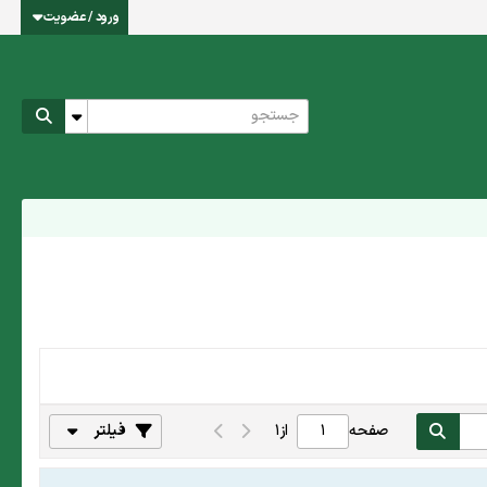
ورود / عضویت
صفحه
از
1
فیلتر