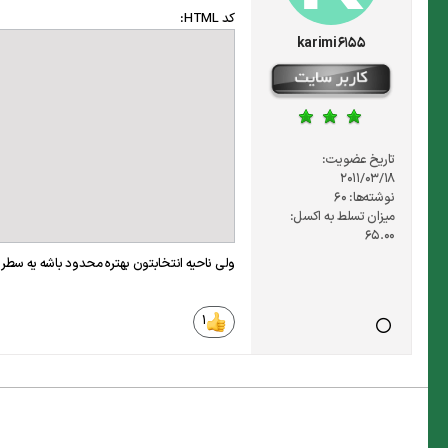
کد HTML:
karimi6155
تاریخ عضویت:
2011/03/18
نوشته‌ها:
60
میزان تسلط به اکسل:
65.00
ولی ناحیه انتخابتون بهتره محدود باشه یه سطر
1