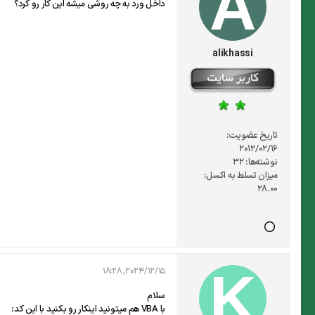
داخل ورد به چه روشی میشه این کار رو کرد؟
alikhassi
تاریخ عضویت:
2012/02/16
نوشته‌ها:
32
میزان تسلط به اکسل:
28.00
2024/12/15, 18:28
سلام
با VBA هم میتونید اینکار رو بکنید با این کد: