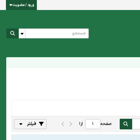
ورود / عضویت
صفحه
از
1
فیلتر