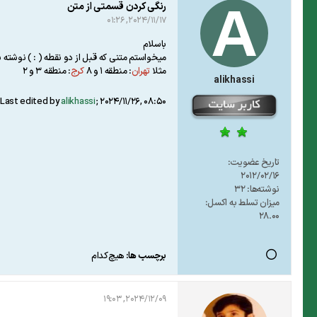
رنگی کردن قسمتی از متن
2024/11/17, 01:26
باسلام
میخواستم متنی که قبل از دو نقطه ( : ) نوشت
مثلا
تهران
: منطقه 1 و 8
کرج
: منطقه 3 و 2
alikhassi
Last edited by
alikhassi
;
2024/11/26, 08:50
تاریخ عضویت:
2012/02/16
نوشته‌ها:
32
میزان تسلط به اکسل:
28.00
برچسب ها:
هیچ‌کدام
2024/12/09, 19:03