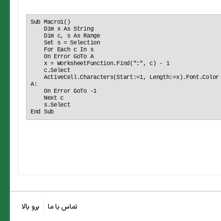
Sub Macro1()

    Dim x As String

    Dim c, s As Range

    Set s = Selection

    For Each c In s

    On Error GoTo A

    x = WorksheetFunction.Find(":", c) - 1

    c.Select

    ActiveCell.Characters(Start:=1, Length:=x).Font.Color 
A:

    On Error GoTo -1

    Next c

    s.Select

End Sub
تماس با ما
برو بالا