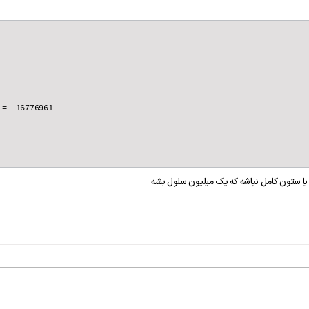
= -16776961

 یا ستون کامل نباشه که یک میلیون سلول بشه