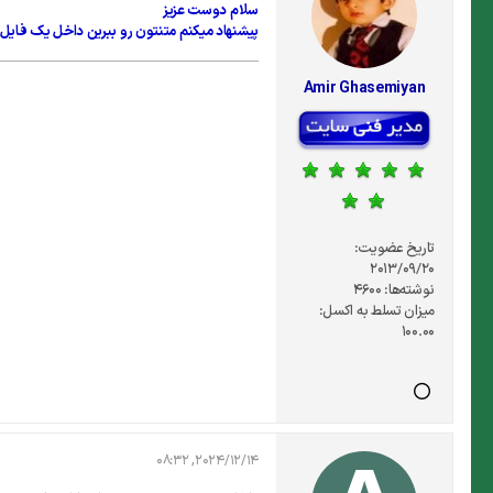
سلام دوست عزیز
پیشنهاد میکنم متنتون رو ببرین داخل یک فایل و
Amir Ghasemiyan
تاریخ عضویت:
2013/09/20
نوشته‌ها:
4600
میزان تسلط به اکسل:
100.00
2024/12/14, 08:32