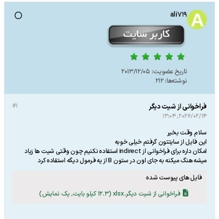
ali719
تاریخ عضویت:
2013/12/05
نوشته‌ها:
212
فراخوانی از شیت دیگر
#1
2026/02/14, 13:04
سلام وقت بخیر
این فایل از سایتتون گرفتم خیلی خوبه
امکان داره برای فراخوانی از indirect استفاده نکنیم چون وقتی شیت ها زیاد
میشه هنگ میکنه به جای اون در ستون B از یه فرمول دیگه استفاده کرد
فایل های پیوست شده
فراخوانی از شیت دیگر.xlsx
(12.3 کیلو بایت, یک نمایش)