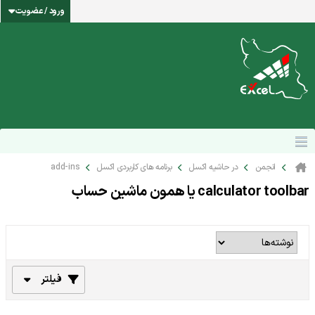
ورود / عضویت
انجمن
در حاشیه اکسل
برنامه های کاربردی اکسل
add-ins
calculator toolbar یا همون ماشین حساب
فیلتر