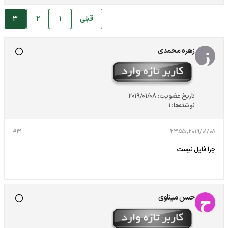
قبلی
1
2
3
زهره محمدی
تاریخ عضویت:
2019/01/08
نوشته‌ها:
1
#31
2019/01/08, 23:55
چرا فایل نیست
حسن میناوی