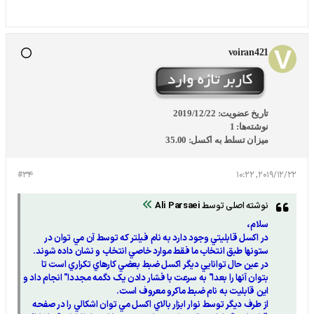
voiran421
تاریخ عضویت:
2019/12/22
نوشته‌ها:
1
میزان تسلط به اکسل:
35.00
#34
2019/12/22, 10:22
نوشته اصلی توسط
Ali Parsaei
سلام،
در اکسل قابليتي وجود دارد به نام فيلتر که توسط آن مي توان در
ستونها طبق انتخاب ما فقط موارد خاصي انتخاب و نشان داده شوند.
در عين حال توانايي ديگر اکسل ضبط بعضي کارهاي تکراري است تا
بتوان آنها را بعدا" به سرعت با فشار دادن يک دگمه مجددا" انجام داد و
اين قابليت به نام ضبط ماکرو معروف است.
از طرف ديگر توسط نوار ابزار بالاي اکسل مي توان اشکالي را در صفحه