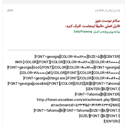
#33
2019/01/09, 02:44
سلام دوست عزیز
فایل اصلی دقیقاً اینجاست کلیک کنید:
برنامه ریزی روزانه در اکسل-Daily Planning
[CENTER][B][SIZE=5][COLOR=#006600][FONT=georgia]
[COLOR=#800000]!With [/COLOR][/FONT][/COLOR][COLOR=#006600]
[FONT=georgia]God [/FONT][/COLOR][COLOR=#006600][FONT=georgia]
[COLOR=#800000]all [/COLOR][/FONT][/COLOR][COLOR=#800000]
[FONT=georgia]things are [/FONT][/COLOR][COLOR=#006600]
[FONT=georgia]possible[/FONT][/COLOR][/SIZE][/B][B][FONT=Tahoma]
[/FONT][/B][/CENTER]
[CENTER][B][FONT=Tahoma]
[IMG]http://forum.exceliran.com/attachment.php?
attachmentid=5334&d=1419428336[/IMG]
[/FONT][/B][SIZE=1][FONT=Tahoma][B][FONT=Tahoma]
[/FONT][/B][/FONT][/SIZE]
[/CENTER]