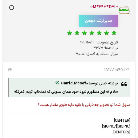
~M*E*H*D*I~
مدیر ارشد انجمن
تاریخ عضویت:
2011/10/19
نوشته‌ها:
4377
میزان تسلط به اکسل:
70.00
#6
2014/02/12, 18:17
نوشته اصلی توسط
Hamid.Mcse90
سلام نه این منظورم نبود خود همان سلولی که تمنخاب کردم کمرنگه
سلول شما تو تصویر چه فرقی با بقیه داره حاوی مقدار هست؟
[CENTER]
[SIGPIC][/SIGPIC]
[/CENTER]