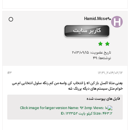
Hamid.Mcse90
تاریخ عضویت:
2013/09/15
نوشته‌ها:
49
#3
2014/02/12, 12:31
یعنی مثلا اکسل باز کن a1 را انتخاب کن واسه من کم رنگه سلول انتخابی ام می
خوام مثل سیستم های دیگه پررنگ شه
فایل های پیوست شده