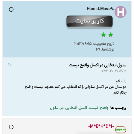
Hamid.Mcse90
تاریخ عضویت:
2013/09/15
نوشته‌ها:
49
سلول انتخابی در اکسل واضح نیست
#1
2014/02/12, 11:44
با سلام
دوستان من در اکسل سلولی را که انتخاب می کنم معاوم نیست واضح
چکار کنم
برچسب ها:
واضح
,
نیست
,
اکسل
,
انتخابی
,
در
,
سلول
~M*E*H*D*I~