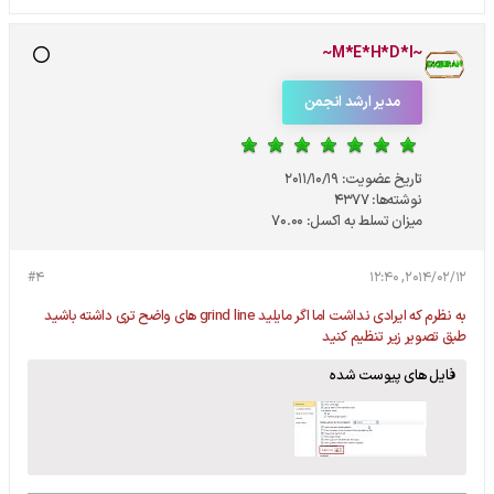
~M*E*H*D*I~
مدیر ارشد انجمن
تاریخ عضویت:
2011/10/19
نوشته‌ها:
4377
میزان تسلط به اکسل:
70.00
#4
2014/02/12, 12:40
به نظرم که ایرادی نداشت اما اگر مایلید grind line های واضح تری داشته باشید
طبق تصویر زیر تنظیم کنید
فایل های پیوست شده