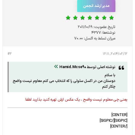
مدیر ارشد انجمن
تاریخ عضویت:
2011/10/19
نوشته‌ها:
4377
میزان تسلط به اکسل:
70.00
#2
2014/02/12, 12:11
نوشته اصلی توسط
Hamid.Mcse90
با سلام
دوستان من در اکسل سلولی را که انتخاب می کنم معاوم نیست واضح
چکار کنم
یعنی چی معلوم نیست واضح ، یک عکس ازش تهیه کنید بذارید لطفا
[CENTER]
[SIGPIC][/SIGPIC]
[/CENTER]