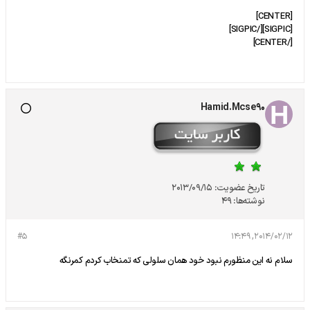
[CENTER]
[SIGPIC][/SIGPIC]
[/CENTER]
Hamid.Mcse90
تاریخ عضویت:
2013/09/15
نوشته‌ها:
49
#5
2014/02/12, 14:49
سلام نه این منظورم نبود خود همان سلولی که تمنخاب کردم کمرنگه