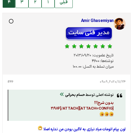
قبلی
1
2
3
4
Amir Ghasemiyan
تاریخ عضویت:
2013/09/20
نوشته‌ها:
4600
میزان تسلط به اکسل:
100.00
#46
2020/11/24, 09:09
نوشته اصلی توسط
حسام بحرانی
بدون شرح!!!
[ATTACH=CONFIG]21986[/ATTACH]
اون پیام اتومات میاد نیازی به لاگین بودن من نداره اصلا