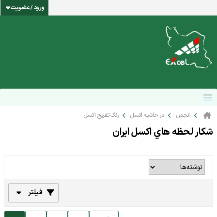
ورود / عضویت
انجمن
در حاشیه اکسل
زنگ تفریح اکسل
شكار لحظه هاي اكسل ايران
فیلتر