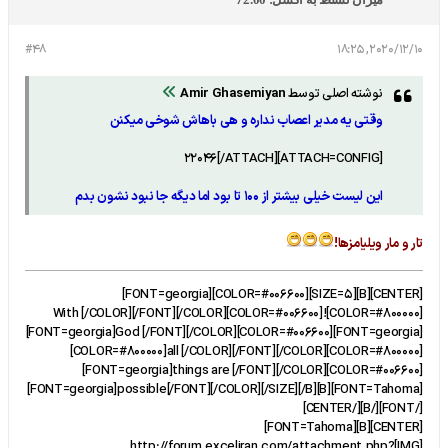
#48
2020/12/10, 18:25
نوشته اصلی توسط
Amir Ghasemiyan
وقتی یه مدیر اعصاب نداره و هی باهاش شوخی میکنن
[ATTACH=CONFIG]22046[/ATTACH]
این لیست خیلی بیشتر از ۱۰۰ تا بود اما دیگه جا نبود نشون بدم
تار و مار ویلیامزها!
[CENTER][B][SIZE=5][COLOR=#006600][FONT=georgia]
[COLOR=#800000]!With [/COLOR][/FONT][/COLOR][COLOR=#006600]
[FONT=georgia]God [/FONT][/COLOR][COLOR=#006600][FONT=georgia]
[COLOR=#800000]all [/COLOR][/FONT][/COLOR][COLOR=#800000]
[FONT=georgia]things are [/FONT][/COLOR][COLOR=#006600]
[FONT=georgia]possible[/FONT][/COLOR][/SIZE][/B][B][FONT=Tahoma]
[/FONT][/B][/CENTER]
[CENTER][B][FONT=Tahoma]
[IMG]http://forum.exceliran.com/attachment.php?