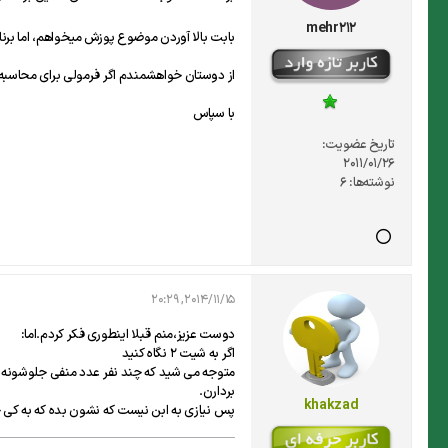
mehr212
بابت بالا آوردن موضوع پوزش میخواهم، اما برنا
از دوستان خواهشمندم اگر فرمولی برای محاسبه 
با سپاس
تاریخ عضویت:
2011/01/26
نوشته‌ها:
6
2014/11/15, 20:29
دوست عزیز،منم قبلا اینطوری فکر کردم.اما:
اگر به شیت 2 نگاه کنید
متوجه می شید که چند نفر عدد منفی جلوشونه، چند
بردارن.
khakzad
پس نیازی به ابن نیست که نشون بده که به کی چ