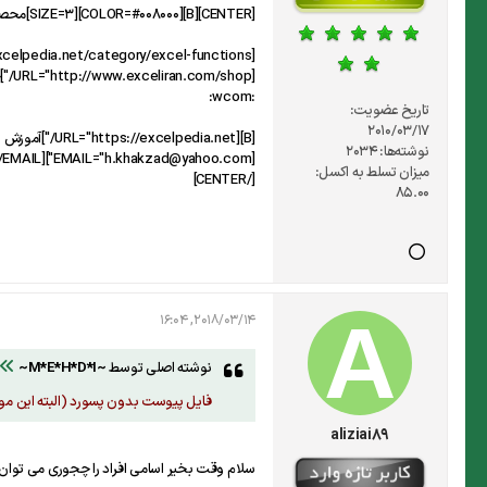
[CENTER][B][COLOR=#008000][SIZE=3]محصولات و جزوات آموزش تخصصی [URL="https://excelpedia.net/"]اکسل[/URL] در:
[URL="https://excelpedia.net/category/excel-functions/"]برترین مرجع تخصصی پارسی اکسل[/URL]
[URL="http://www.exceliran.com/shop/"]جامعه اكسل ايرانيان: فروشگاه[/URL][/SIZE][/COLOR][/B]
:wcom:
تاریخ عضویت:
2010/03/17
[B][URL="https://excelpedia.net/"]آموزش اکسل تخصصی[/URL] و [URL="https://excelpedia.net/excel-ninja/"]پیشرفته[/URL] - [URL="https://excelpedia.net/"]تهران[/URL][/B]
نوشته‌ها:
2034
[EMAIL="h.khakzad@yahoo.com"]h.khakzad@yahoo.com[/EMAIL]
میزان تسلط به اکسل:
[/CENTER]
85.00
2018/03/14, 16:04
نوشته اصلی توسط
~M*E*H*D*I~
فایل پیوست بدون پسورد (البته این م
aliziai89
سلام وقت بخیر اسامی افراد را چجوری می توان