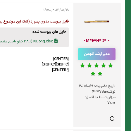
2014/05/18, 18:50
فایل پیوست بدون پسورد (البته این موضوع بر
فایل های پیوست شده
~M*E*H*D*I~
KiDong.xlsx
(38.1 کیلو بایت, مشاهدات 285)
مدیر ارشد انجمن
[CENTER]
[SIGPIC][/SIGPIC]
[/CENTER]
تاریخ عضویت:
2011/10/19
نوشته‌ها:
4377
میزان تسلط به اکسل:
70.00