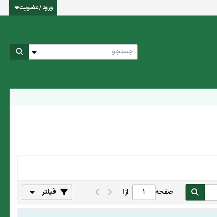
ورود / عضویت
صفحه
از
1
فیلتر