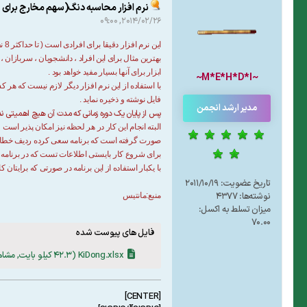
نرم افزار محاسبه دنگ(سهم مخارج برای 
2014/02/26, 09:00
این نرم افزار دقیقا برای افرادی است ( تا حداکثر 8 نفر در حال حاضر ) که منبع درآمد آنها جدا از هم بوده ولی مخارج بر عهده همگی آنهاست .
بهترین مثال برای این افراد ، دانشجویان ، سربازان 
ابزار برای آنها بسیار مفید خواهد بود .
~M*E*H*D*I~
با استفاده از این نرم افزار دیگر لازم نیست که هر
فایل نوشته و ذخیره نماید .
مدیر ارشد انجمن
پس از پایان یک دوره زمانی که مدت آن هیچ اهمیتی ندار
البته انجام این کار در هر لحظه نیز امکان پذیر است
صورت گرفته است که برنامه سعی کرده ردیف خطا ر
برای شروع کار بایستی اطلاعات تست که در برنامه ن
با یکبار استفاده از این برنامه در صورتی که برایتان 
تاریخ عضویت:
2011/10/19
نوشته‌ها:
4377
منبع:مانتیس
میزان تسلط به اکسل:
70.00
فایل های پیوست شده
KiDong.xlsx
(42.3 کیلو بایت, مشاهدات 619)
[CENTER]