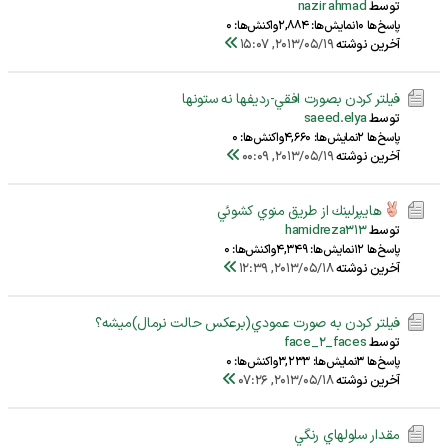
توسط
nazir ahmad
پاسخ‌ها 10
نمایش‌ها: 2,884
واکنش‌ها: 0
آخرین نوشته
2013/05/19, 15:07
فيلتر كردن بصورت افقي-رديفها نه ستونها
توسط
saeed.elya
پاسخ‌ها 2
نمایش‌ها: 4,660
واکنش‌ها: 0
آخرین نوشته
2013/05/19, 00:09
هايپرلينك از طريق منوي كشوئي
توسط
hamidreza313
پاسخ‌ها 12
نمایش‌ها: 4,349
واکنش‌ها: 0
آخرین نوشته
2013/05/18, 12:39
فيلتر كردن به صورت عمودي(برعكس حالت نرمال)ميشه؟
توسط
face_2_faces
پاسخ‌ها 3
نمایش‌ها: 3,233
واکنش‌ها: 0
آخرین نوشته
2013/05/18, 07:26
مقدار سلولهاي رنگي