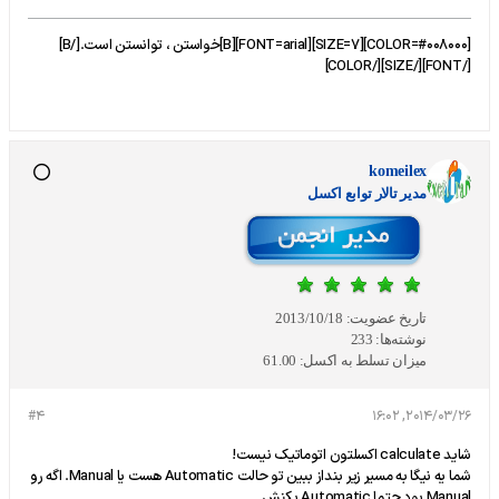
[COLOR=#008000][SIZE=7][FONT=arial][B]خواستن ، توانستن است.[/B]
[/FONT][/SIZE][/COLOR]
komeilex
مدير تالار توابع اكسل
تاریخ عضویت:
2013/10/18
نوشته‌ها:
233
میزان تسلط به اکسل:
61.00
#4
2014/03/26, 16:02
شاید calculate اکسلتون اتوماتیک نیست!
شما یه نیگا به مسیر زیر بنداز ببین تو حالت Automatic هست یا Manual. اگه رو
Manual بود حتما Automatic بکنش.