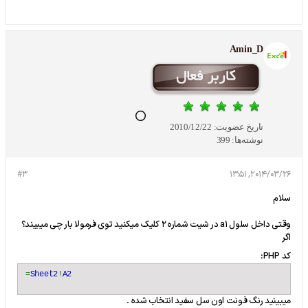
Amin_D
تاریخ عضویت:
2010/12/22
نوشته‌ها:
399
#3
2014/03/26, 13:51
سلام
وقتی داخل سلول a1 در شیت شماره 2 کلیک میکنید توی فرمولا بار چی میبیند؟
اگر
کد PHP:
=
Sheet2
!
A2
میبینید رنگ فونت اون سل سفید انتخاب شده .