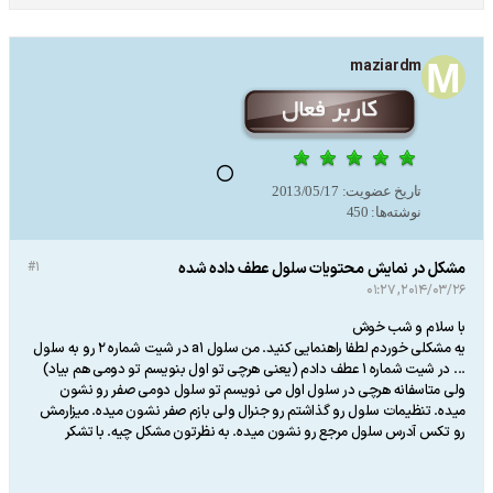
maziardm
تاریخ عضویت:
2013/05/17
نوشته‌ها:
450
مشکل در نمایش محتویات سلول عطف داده شده
#1
2014/03/26, 01:27
با سلام و شب خوش
یه مشکلی خوردم لطفا راهنمایی کنید. من سلول a1 در شیت شماره 2 رو به سلول
... در شیت شماره 1 عطف دادم (یعنی هرچی تو اول بنویسم تو دومی هم بیاد)
ولی متاسفانه هرچی در سلول اول می نویسم تو سلول دومی صفر رو نشون
میده. تنظیمات سلول رو گذاشتم رو جنرال ولی بازم صفر نشون میده. میزارمش
رو تکس آدرس سلول مرجع رو نشون میده. به نظرتون مشکل چیه. با تشکر