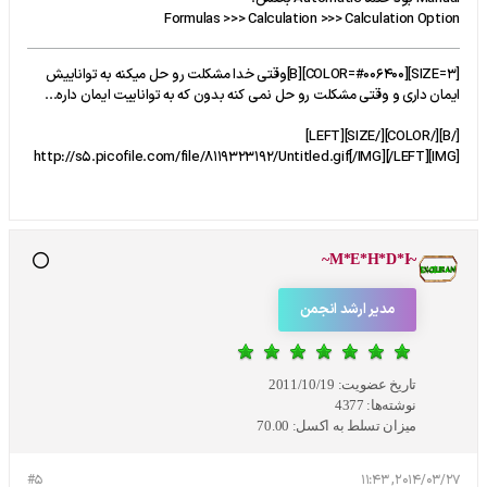
Formulas >>> Calculation >>> Calculation Option
[SIZE=3][COLOR=#006400][B]وقتی خدا مشکلت رو حل میکنه به تواناییش
ایمان داری و وقتی مشکلت رو حل نمی کنه بدون که به تواناییت ایمان داره...
[/B][/COLOR][/SIZE][LEFT]
[IMG]http://s5.picofile.com/file/8119323192/Untitled.gif[/IMG][/LEFT]
~M*E*H*D*I~
مدیر ارشد انجمن
تاریخ عضویت:
2011/10/19
نوشته‌ها:
4377
میزان تسلط به اکسل:
70.00
#5
2014/03/27, 11:43