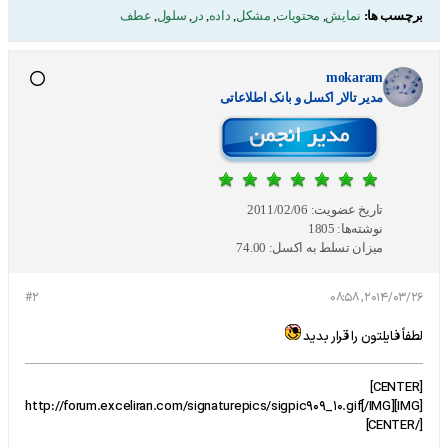
برچسب ها:
نمایش
,
محتویات
,
مشکل
,
داده
,
در
,
سلول
,
عطف
mokaram
مدير تالار اکسل و بانک اطلاعاتی
تاریخ عضویت:
2011/02/06
نوشته‌ها:
1805
میزان تسلط به اکسل:
74.00
#2
2014/03/26, 08:58
لطفاً فایلتون را قرار بدید
[CENTER]
[IMG]http://forum.exceliran.com/signaturepics/sigpic909_10.gif[/IMG]
[/CENTER]