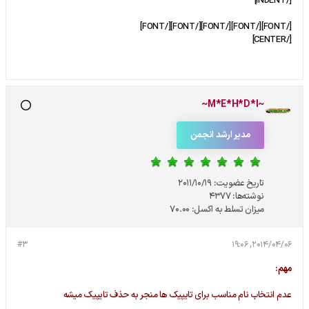
[/INDENT]
[/FONT][/FONT][/FONT][/FONT][/FONT]
[/CENTER]
~M*E*H*D*I~
مدیر ارشد انجمن
تاریخ عضویت:
2011/10/19
نوشته‌ها:
4377
میزان تسلط به اکسل:
70.00
#3
2014/04/06, 19:06
مهم:
عدم انتخاب نام مناسب برای تایپیک ها منجر به حذف تایپیک میشه