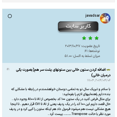
javadsar
تاریخ عضویت:
2013/10/27
نوشته‌ها:
61
میزان تسلط به اکسل:
51.00
اضافه کردن ستون خالی بین ستونهای پشت سر هم(بصورت یکی
#1
درمیان خالی)
2014/04/06, 17:04
با سلام و تبریک سال نو به تمامی دوستان خواهشمندم در رابطه با مشکلی که
بنده دارم راهنماییهای لازم را بفرمایید:
برای مثال فرض کنید در یک ستون 100 کد بخصوص از A1 تا A100 وجود دارد .
حال قصد داریم این 100 کد را در یک ردیف یعنی از A1 تا CV1 قرار دهیم . تا اینجا
هیچ مشکلی نیست هم میشود فرمول داد هم اینکه ستون را کپی کرد و در ردیف
مورد نظر با حالت Transpose........ پیست کرد .