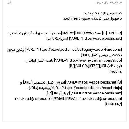
#6
2014/04/07, 13:02
کد نویسی باید انجام بدید
با فرمول نمی تویندی ستون insert کنید
[CENTER][B][COLOR=#008000][SIZE=3]محصولات و جزوات آموزش تخصصی
[URL="https://excelpedia.net/"]اکسل[/URL] در:
[URL="https://excelpedia.net/category/excel-functions/"]برترین مرجع
تخصصی پارسی اکسل[/URL]
[URL="http://www.exceliran.com/shop/"]جامعه اكسل ايرانيان:
فروشگاه[/URL][/SIZE][/COLOR][/B]
:wcom:
[B][URL="https://excelpedia.net/"]آموزش اکسل تخصصی[/URL] و
[URL="https://excelpedia.net/excel-ninja/"]پیشرفته[/URL] -
[URL="https://excelpedia.net/"]تهران[/URL][/B]
[EMAIL="h.khakzad@yahoo.com"]h.khakzad@yahoo.com[/EMAIL]
[/CENTER]