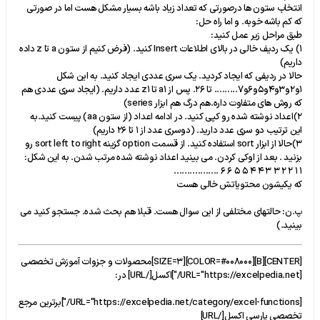
انتخاب ستون ها درصورتی که تعداد زیاد باشه بسیار مشکل هست اما در صورتی
که کم باشه خوبه. و اما راه حل:
طبق مراحل زیر عمل کنید:
1) یک ردیف خالی در بالای اطلاعات Insert کنید. (فرض کنیم از ستون a تا z داده
داریم)
حالا در ردیفی که ایجاد کردید. یک سری عددی ایجاد کنید. به این شکل
1و2و3و4و5و6و7......... تا 26. پس از a1 تا z1 عدد داریم. (ایجاد سری عددی هم
که روش های متفاوت داره.هم درگ هم ابزار series)
2)اعداد نوشته شده رو کپی کنید. در ادامه اعداد (از ستون aa) پیست کنید.به
این ترتیب دو سری عدد دارید. (دوسری عدد از 1 تا 26 داریم)
3)حالا از ابزار sort استفاده کنید. از قسمت option گزینه sort left to right رو
بزنید . بعد از اوکی کردن. می بینید اعداد نوشته شده مرتب شدن. به این شکل:
1 1 2 2 3 3 4 4 5 5 6 6 .................
که یکیشون محتویاتش خالی هست
پ.ن: حالتهای مختلفی از این سوال هست. قبلا هم بحث شده. جستجو کنید می
بینید.)
[CENTER][B][COLOR=#008000][SIZE=3]محصولات و جزوات آموزش تخصصی
[URL="https://excelpedia.net/"]اکسل[/URL] در:
[URL="https://excelpedia.net/category/excel-functions/"]برترین مرجع
تخصصی پارسی اکسل[/URL]