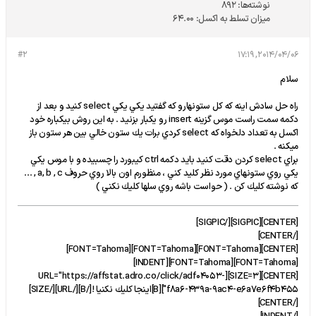
نوشته‌ها:
892
میزان تسلط به اکسل:
64.00
#2
2014/04/06, 17:19
سلام
راه حل سادش اينه كه كل ستونهارو كه گفتيد يكي يكي select كنيد و بعد از
دكمه سمت راست موس گزينه insert رو يكبار بزنيد . به اين روش بيكباره خود
اكسل به تعداد دلخواه كه select كردي برات يك ستون خالي بين هر ستون باز
ميكنه .
براي select كردن دقت كنيد بايد دكمه ctrl كيبورد را چسبيده و با موس يكي
يكي روي ستونهاي مورد نظر كليد كني ، منظورم اون بالا روي حروف a, b , c , ...
كه نوشته كليك كن . ( حواست باشه روي سلها كليك نكني )
[CENTER][SIGPIC][/SIGPIC]
[/CENTER]
[CENTER][FONT=Tahoma][FONT=Tahoma][FONT=Tahoma]
[FONT=Tahoma][FONT=Tahoma][INDENT]
[CENTER][SIZE=3][URL="https://affstat.adro.co/click/adf04053-
f8a6-439a-9ac4-e6a7e6f4b455"][B]اينجا كليك نكنيا ![/B][/URL][/SIZE]
[/CENTER]