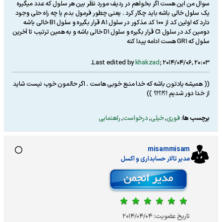
سوال من این هست اگر بخواهم در ردیف مورد نظر بین هر سلول که عدد میگیره
یک سلول خالی باشه باید چکار کرد . یعنی چطور فرمول بدم یا چه راه حلی وجود
دارد که اولین کد از 100 کد مذکور در سلول A1 قرار بگیره و سلول B1 خالی باشه
دومین کد در سلول C1 قرار بگیره و سلول D1 خالی باشه و به همین ترتیب تا آخرین
سلول که GR1 هست ادامه پیدا کنه
.
Last edited by
khakzad
;
2014/04/06, 20:03
(( همیشه یادتون باشه که خدا منبع خوبی هاست . اگر حالمون خوب نیست شاید
از خدا دور شدیم !؟!؟!؟ ))
برچسب ها:
فوری
,
خیلی
,
درخواست
,
راهنمایی
misammisam
مدير تالار حسابداری و اکسل
تاریخ عضویت:
2014/04/04