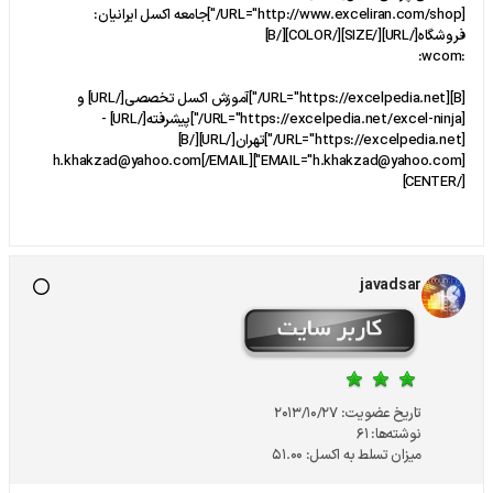
[URL="http://www.exceliran.com/shop/"]جامعه اكسل ايرانيان:
فروشگاه[/URL][/SIZE][/COLOR][/B]
:wcom:
[B][URL="https://excelpedia.net/"]آموزش اکسل تخصصی[/URL] و
[URL="https://excelpedia.net/excel-ninja/"]پیشرفته[/URL] -
[URL="https://excelpedia.net/"]تهران[/URL][/B]
[EMAIL="h.khakzad@yahoo.com"]h.khakzad@yahoo.com[/EMAIL]
[/CENTER]
javadsar
تاریخ عضویت:
2013/10/27
نوشته‌ها:
61
میزان تسلط به اکسل:
51.00