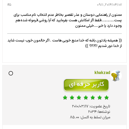
#5
2014/04/07, 09:11
ممنون از راهنمایی دوستان و عذر تقصیر بخاطر عدم انتخاب نام مناسب برای
پست............فقط اگر امکانش هست بفرمایید که آیا روشی فرموله شده هم
وجود دارد یا خیر....خیلی ممنون
(( همیشه یادتون باشه که خدا منبع خوبی هاست . اگر حالمون خوب نیست شاید
از خدا دور شدیم !؟!؟!؟ ))
khakzad
تاریخ عضویت:
2010/03/17
نوشته‌ها:
2034
میزان تسلط به اکسل:
85.00