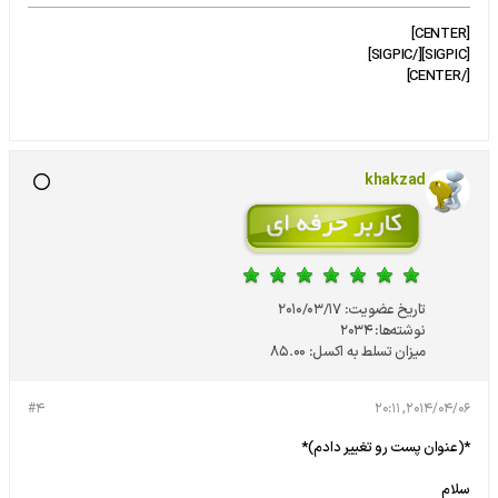
[CENTER]
[SIGPIC][/SIGPIC]
[/CENTER]
khakzad
تاریخ عضویت:
2010/03/17
نوشته‌ها:
2034
میزان تسلط به اکسل:
85.00
#4
2014/04/06, 20:11
*(عنوان پست رو تغییر دادم)*
سلام