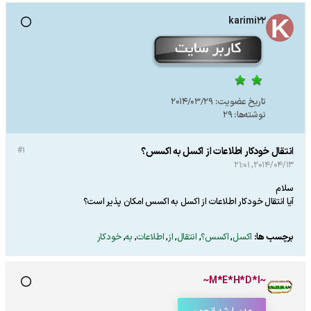
karimi22
تاریخ عضویت:
2014/03/29
نوشته‌ها:
29
انتقال خودکار اطلاعات از اکسل به اکسس؟
#1
2014/04/13, 21:01
سلام
آیا انتقال خودکار اطلاعات از اکسل به اکسس امکان پذیر است؟
برچسب ها:
اکسل
,
اکسس؟
,
انتقال
,
از
,
اطلاعات
,
به
,
خودکار
~M*E*H*D*I~