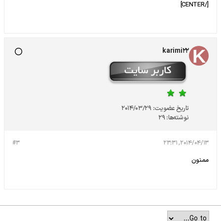
[/CENTER]
karimi22
تاریخ عضویت:
2014/03/29
نوشته‌ها:
29
#3
2014/04/13, 23:31
ممنون