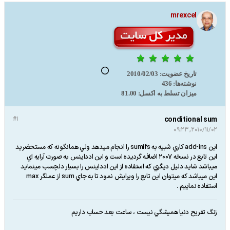
mrexcel
تاریخ عضویت:
2010/02/03
نوشته‌ها:
436
میزان تسلط به اکسل:
81.00
#1
conditional sum
2010/11/02, 09:23
اين add-ins كاري شبيه به sumifs را انجام ميدهد ولي همانگونه كه مستحضريد
اين تابع در نسخه 2007 اضافه گرديده است و اين ادداينس به صورت آرايه اي
ميباشد شايد دليل ديگري كه استفاده از اين ادداينس را بسيار دلچسب مينمايد
اين ميباشد كه ميتوان اين تابع را ويرايش نمود تا به جاي sum از عملگر max
استفاده نماييم .
زنگ تفريح دنيا هميشگي نيست ، ساعت بعد حساب داريم