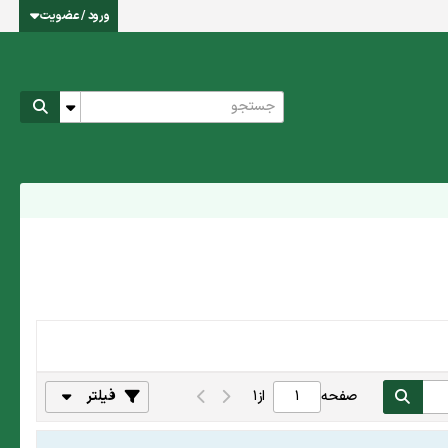
ورود / عضویت
صفحه
از
1
فیلتر