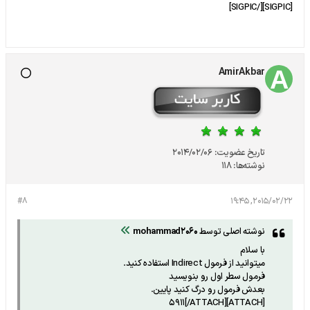
[SIGPIC][/SIGPIC]
AmirAkbar
تاریخ عضویت:
2014/02/06
نوشته‌ها:
118
#8
2015/02/22, 19:45
نوشته اصلی توسط
mohammad2060
با سلام
ميتوانيد از فرمول Indirect استفاده كنيد.
فرمول سطر اول رو بنويسيد
بعدش فرمول رو درگ كنيد پايين.
[ATTACH]5911[/ATTACH]