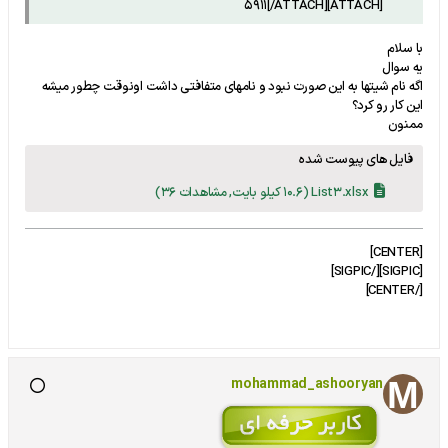
[ATTACH]5911[/ATTACH]
با سلام
یه سوال
اگه نام شیتها به این صورت نبود و نامهای متفافتی داشت اونوقت چطور میشه
این کار رو کرد؟
ممنون
فایل های پیوست شده
List3.xlsx
(10.6 کیلو بایت, مشاهدات 36)
[CENTER]
[SIGPIC][/SIGPIC]
[/CENTER]
mohammad_ashooryan