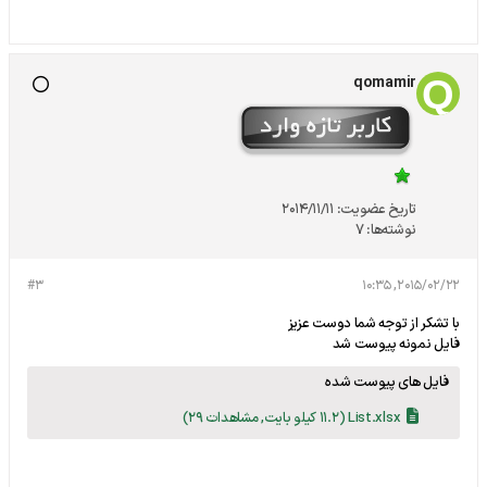
qomamir
تاریخ عضویت:
2014/11/11
نوشته‌ها:
7
#3
2015/02/22, 10:35
با تشکر از توجه شما دوست عزیز
فایل نمونه پیوست شد
فایل های پیوست شده
List.xlsx
(11.2 کیلو بایت, مشاهدات 29)