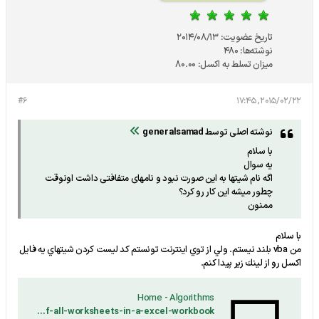
تاریخ عضویت:
2014/08/13
نوشته‌ها:
480
میزان تسلط به اکسل:
80.00
#6
2015/02/22, 17:45
نوشته اصلی توسط
generalsamad
با سلام
یه سوال
اگه نام شیتها به این صورت نبود و نامهای متفافتی داشت اونوقت
چطور میشه این کار رو کرد؟
ممنون
با سلام
من vba بلند نيستم. ولي از توي اينترنت تونستم كد ليست كردن شيتهاي يه فايل
اكسل رو از لينك زير پيدا كنم.
Home - Algorithms
http://excel-macro.tutorialhorizon.com/vba-excel-get-the-names-of-all-worksheets-in-a-excel-workbook/