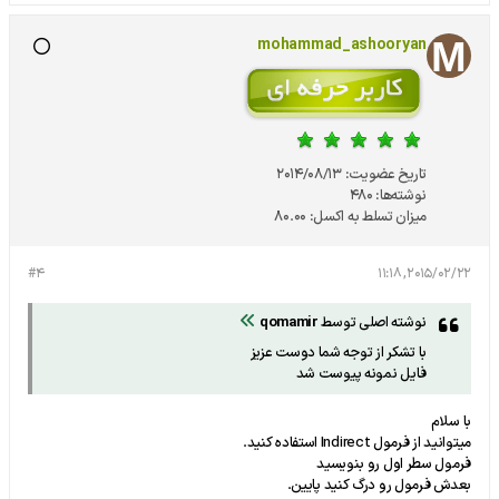
mohammad_ashooryan
تاریخ عضویت:
2014/08/13
نوشته‌ها:
480
میزان تسلط به اکسل:
80.00
#4
2015/02/22, 11:18
نوشته اصلی توسط
qomamir
با تشکر از توجه شما دوست عزیز
فایل نمونه پیوست شد
با سلام
ميتوانيد از فرمول Indirect استفاده كنيد.
فرمول سطر اول رو بنويسيد
بعدش فرمول رو درگ كنيد پايين.