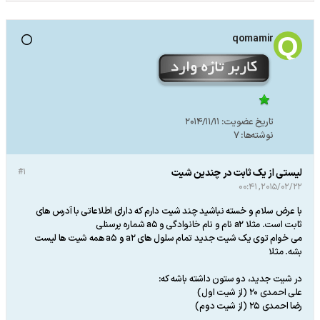
qomamir
تاریخ عضویت:
2014/11/11
نوشته‌ها:
7
لیستی از یک ثابت در چندین شیت
#1
2015/02/22, 00:41
با عرض سلام و خسته نباشید چند شیت دارم که دارای اطلاعاتی با آدرس های
ثابت است. مثلا a2 نام و نام خانوادگی و a5 شماره پرسنلی
می خوام توی یک شیت جدید تمام سلول های a2 و a5 همه شیت ها لیست
بشه. مثلا
در شیت جدید، دو ستون داشته باشه که:
علی احمدی 20 (از شیت اول)
رضا احمدی 25 (از شیت دوم)