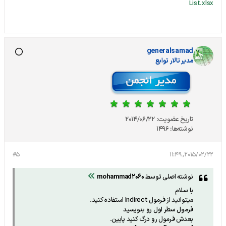
List.xlsx
generalsamad
مدير تالار توابع
تاریخ عضویت:
2014/06/22
نوشته‌ها:
1496
#5
2015/02/22, 11:49
نوشته اصلی توسط
mohammad2060
با سلام
ميتوانيد از فرمول Indirect استفاده كنيد.
فرمول سطر اول رو بنويسيد
بعدش فرمول رو درگ كنيد پايين.