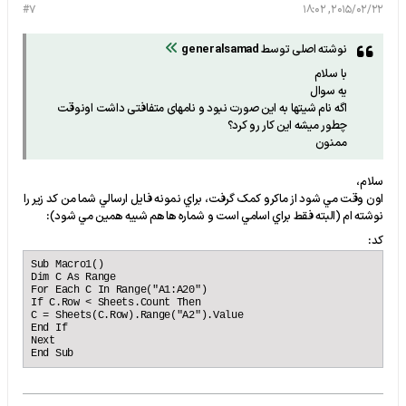
#7
2015/02/22, 18:02
نوشته اصلی توسط
generalsamad
با سلام
یه سوال
اگه نام شیتها به این صورت نبود و نامهای متفافتی داشت اونوقت
چطور میشه این کار رو کرد؟
ممنون
سلام،
اون وقت مي شود از ماکرو کمک گرفت، براي نمونه فايل ارسالي شما من کد زير را
نوشته ام (البته فقط براي اسامي است و شماره ها هم شبيه همين مي شود):
کد:
Sub Macro1()

Dim C As Range

For Each C In Range("A1:A20")

If C.Row < Sheets.Count Then

C = Sheets(C.Row).Range("A2").Value

End If

Next

End Sub