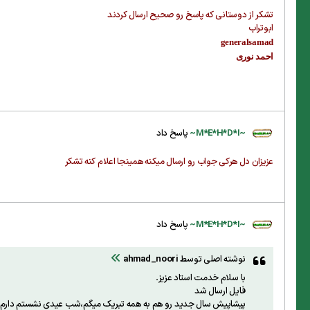
تشکر از دوستانی که پاسخ رو صحیح ارسال کردند
ابوتراب
generalsamad
احمد نوری
~M*E*H*D*I~
پاسخ داد
عزیزان دل هرکی جواب رو ارسال میکنه همینجا اعلام کنه تشکر
~M*E*H*D*I~
پاسخ داد
نوشته اصلی توسط
ahmad_noori
با سلام خدمت استاد عزیز.
فایل ارسال شد
پیشاپیش سال جدید رو هم به همه تبریک میگم،شب عیدی نشستم دارم ا