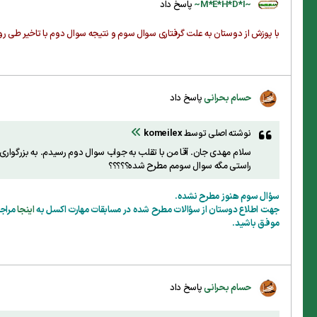
~M*E*H*D*I~
پاسخ داد
با پوزش از دوستان به علت گرفتاری سوال سوم و نتیجه سوال دوم با تاخیر طی
حسام بحرانی
پاسخ داد
نوشته اصلی توسط
komeilex
سلام مهدی جان. آقا من با تقلب به جواب سوال دوم رسیدم. به بزرگوار
راستی مگه سوال سومم مطرح شده؟؟؟؟؟
سؤال سوم هنوز مطرح نشده.
جهت اطلاع دوستان از سؤالات مطرح شده در مسابقات مهارت اکسل به
اینجا
مراجع
موفق باشید.
حسام بحرانی
پاسخ داد