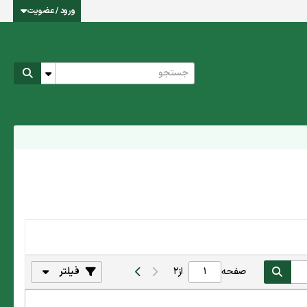
ورود / عضویت
صفحه
از
2
فیلتر