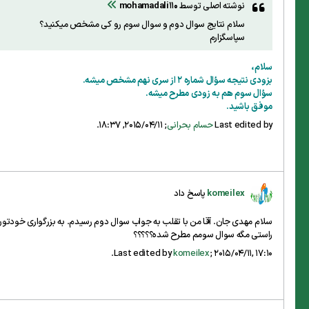
نوشته اصلی توسط
mohamadali110
سلام نتایج سوال دوم و سوال سوم رو کی مشخص میکنید؟
سپاسگزارم
سلام،
بزودی نتیجه سؤال شماره 2 از سری نهم مشخص میشه.
سؤال سوم هم به زودی مطرح میشه.
موفق باشید.
Last edited by
حسام بحرانی
;
2015/04/11, 18:37
.
komeilex
پاسخ داد
سلام مهدی جان. آقا من با تقلب به جواب سوال دوم رسیدم. به بزرگواری خودتو
راستی مگه سوال سومم مطرح شده؟؟؟؟؟
.
Last edited by
komeilex
;
2015/04/11, 17:10