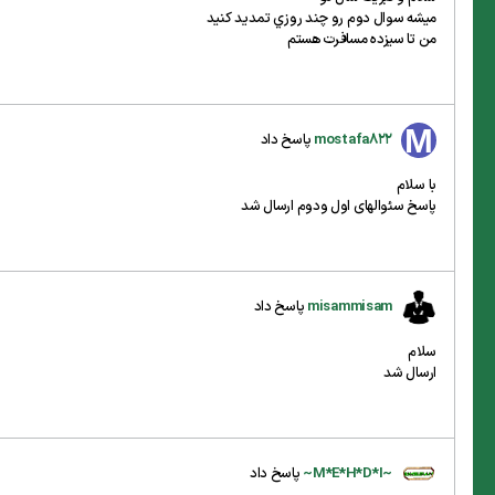
ميشه سوال دوم رو چند روزي تمديد كنيد
من تا سيزده مسافرت هستم
mostafa822
پاسخ داد
با سلام
پاسخ سئوالهای اول ودوم ارسال شد
misammisam
پاسخ داد
سلام
ارسال شد
~M*E*H*D*I~
پاسخ داد