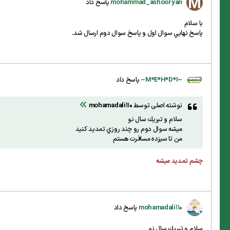
mohammad_ashooryan
پاسخ داد
با سلام
پاسخ نهايي سوال اول و پاسخ سوال دوم ارسال شد.
~M*E*H*D*I~
پاسخ داد
نوشته اصلی توسط
mohamadali110
سلام و تبريك سال نو
ميشه سوال دوم رو چند روزي تمديد كنيد
من تا سيزده مسافرت هستم
چشم تمدید میشه
mohamadali110
پاسخ داد
سلام و تبريك سال نو