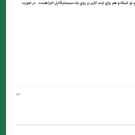
tools > protection > Allow U و در 2007 از review > Chenge > Allow Users to Edit Renge به راحتي هم تو شبكه و هم براي چند كاربر بر روي يك سيستم قابل اجرا هست . در صورت
#3