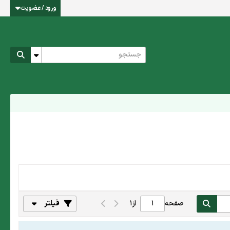
ورود / عضویت
صفحه
از
1
فیلتر