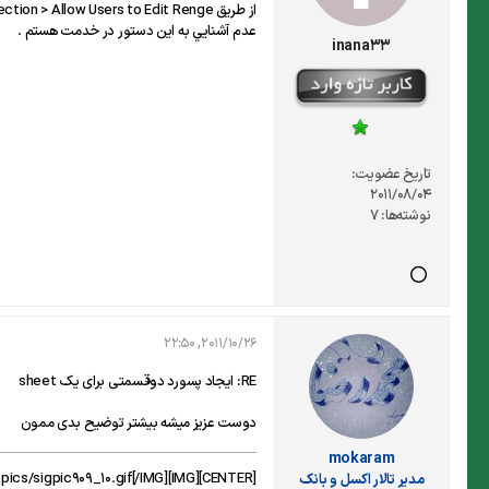
عدم آشنايي به اين دستور در خدمت هستم .
inana33
تاریخ عضویت:
2011/08/04
نوشته‌ها:
7
2011/10/26, 22:50
RE: ایجاد پسورد دوقسمتی برای یک sheet
دوست عزیز میشه بیشتر توضیح بدی ممون
mokaram
[CENTER][IMG]http://forum.exceliran.com/signaturepics/sigpic909_10.gif[/IMG]
مدير تالار اکسل و بانک