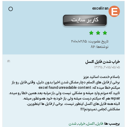
exceliran
تاریخ عضویت:
2010/02/15
نوشته‌ها:
86
خراب شدن فایل اکسل
#1
2015/05/05, 13:35
باسلام خدمت اساتید عزیز
برخی از فایل های اکسلم دچار مشکل شدن اخیرا بدون دلیل، وقتی فایل رو باز
میکنم خطا میده که: excel found unreadable content
تایید که میزنم وارد میشه و مشکلی نیست ولی باز مرتبه بعد همین خطا رو میده.
repair هم که میکنم درست میشه ولی باز خودبه خود همونطور میشه.
البته همه فایل های اکسل اینطور نیست. برخی از فایل ها اینطورین.
مشکلش کجاس نمیدونم!!!!
برچسب ها:
فایل
,
اکسل
,
خراب
,
شدن