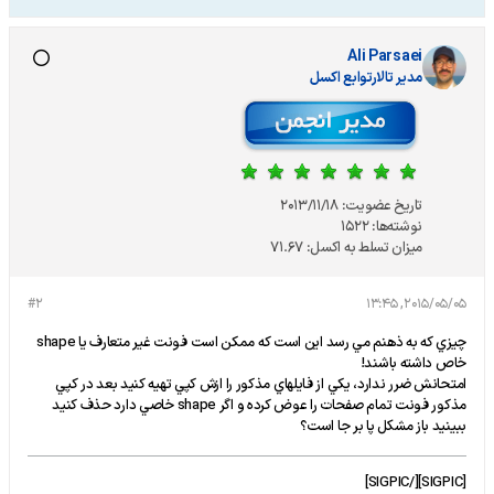
Ali Parsaei
مدير تالارتوابع اکسل
تاریخ عضویت:
2013/11/18
نوشته‌ها:
1522
میزان تسلط به اکسل:
71.67
#2
2015/05/05, 13:45
چيزي که به ذهنم مي رسد اين است که ممکن است فونت غير متعارف يا shape
خاص داشته باشند!
امتحانش ضرر ندارد، يکي از فايلهاي مذکور را ازش کپي تهيه کنيد بعد در کپي
مذکور فونت تمام صفحات را عوض کرده و اگر shape خاصي دارد حذف کنيد
ببينيد باز مشکل پا بر جا است؟
[SIGPIC][/SIGPIC]