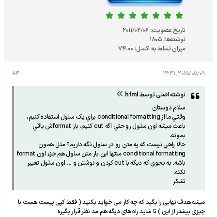
تاریخ عضویت:
2011/02/06
نوشته‌ها:
1805
میزان تسلط به اکسل:
74.00
#4
2015/05/09, 14:41
نوشته اصلی توسط
hfml
سلام دوستان
وقتي ما از conditional formatting براي يک سلول استفاده کنيم،
باعث ميشه اون سلول رو حتي اگه cut کنيم، باز formatش باقي
بمونه.
حالا راهي نيست که يه متن رو در سلول نگه داريم؟ مثل همون
conditional formatting منتها اين بار متن سلول هم جزء اون format
باشه. به نجوي که ديگه با cut کردن و نوشتن و ... اون سلول تغيير
نکنه.
تشکر
میشه هدف نهایی را بگید که چه کار می خواید بکنید ( فقط کپی پیست هست یا
چیزی بیشتر از این ) تا شاید راه های دیگه هم مد نظر قرار بگیره