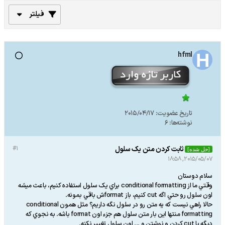
فیلتر
hfml
تاریخ عضویت:
2015/04/17
نوشته‌ها:
6
ثابت کردن متن يک سلول
#1
[حل شده]
2015/05/07, 18:58
سلام دوستان
وقتي ما از conditional formatting براي يک سلول استفاده کنيم، باعث ميشه
اون سلول رو حتي اگه cut کنيم، باز formatش باقي بمونه.
حالا راهي نيست که يه متن رو در سلول نگه داريم؟ مثل همون conditional
formatting منتها اين بار متن سلول هم جزء اون format باشه. به نجوي که
ديگه با cut کردن و نوشتن و ... اون سلول تغيير نکنه.