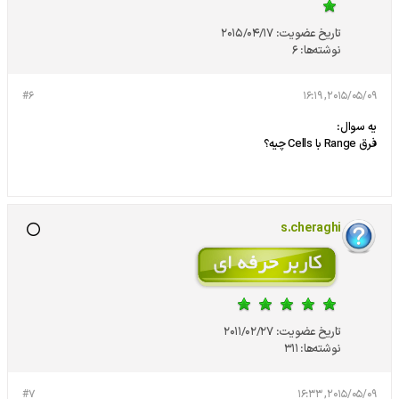
تاریخ عضویت:
2015/04/17
نوشته‌ها:
6
#6
2015/05/09, 16:19
يه سوال:
فرق Range با Cells چيه؟
s.cheraghi
تاریخ عضویت:
2011/02/27
نوشته‌ها:
311
#7
2015/05/09, 16:33