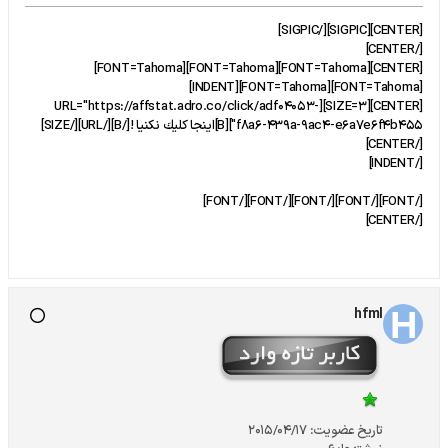
[CENTER][SIGPIC][/SIGPIC]
[/CENTER]
[CENTER][FONT=Tahoma][FONT=Tahoma][FONT=Tahoma]
[FONT=Tahoma][FONT=Tahoma][INDENT]
[CENTER][SIZE=3][URL="https://affstat.adro.co/click/adf04053-
f8a6-439a-9ac4-e6a7e6f4b455"][B]اينجا كليك نكنيا ![/B][/URL][/SIZE]
[/CENTER]
[/INDENT]
[/FONT][/FONT][/FONT][/FONT][/FONT]
[/CENTER]
hfml
تاریخ عضویت:
2015/04/17