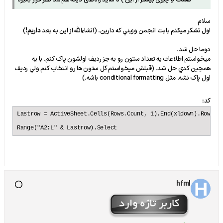
هست یا چیزی بیشتر از این ) تا شاید راه های دیگه هم مد نظر قرار بگیره
سلام
اول تشکر ميکنم بابت انجمن وزيني که دارين. (انشاءالله از اين به بعد
داريم!
)
دوما حل شد.
ميخواستم اطلاعات يه تعداد ستون رو به جز رديف اولشون پاک کنم. با يه
همچين کدي حل شد. (قبلش ميخواستم کل ستون ها رو انتخاب کنم ولي رديف
اول پاک نشه. مثل conditional formatting باشه.)
کد:
Lastrow = ActiveSheet.Cells(Rows.Count, 1).End(xldown).Row

Range("A2:L" & Lastrow).Select
hfml