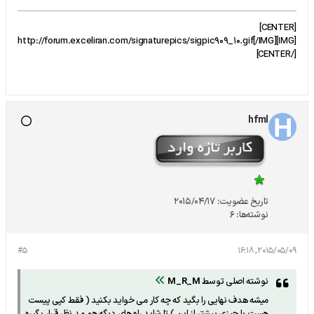
[CENTER]
[IMG]http://forum.exceliran.com/signaturepics/sigpic909_10.gif[/IMG]
[/CENTER]
hfml
تاریخ عضویت:
2015/04/17
نوشته‌ها:
6
#5
2015/05/09, 16:18
نوشته اصلی توسط
M_R_M
میشه هدف نهایی را بگید که چه کار می خواید بکنید ( فقط کپی پیست