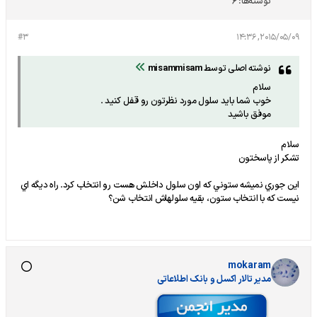
نوشته‌ها:
6
#3
2015/05/09, 14:36
نوشته اصلی توسط
misammisam
سلام
خوب شما باید سلول مورد نظرتون رو قفل کنید .
موفق باشید
سلام
تشکر از پاسختون
اين جوري نميشه ستوني که اون سلول داخلش هست رو انتخاب کرد. راه ديگه اي
نيست که با انتخاب ستون، بقيه سلولهاش انتخاب شن؟
mokaram
مدير تالار اکسل و بانک اطلاعاتی