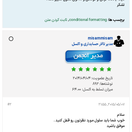
تشکر
برچسب ها:
conditional formatting
,
ثابت کردن متن
misammisam
مدير تالار حسابداری و اکسل
تاریخ عضویت:
2014/04/04
نوشته‌ها:
892
میزان تسلط به اکسل:
64.00
#2
2015/05/07, 21:55
سلام
خوب شما باید سلول مورد نظرتون رو قفل کنید .
موفق باشید