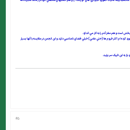
يمه و محاسبه بيمه ماليات حقوق، انبارداري هاي کوچک...) و هم حسابهاي شخصي خودم (مانند شجره نامه
بخش است و هم مغز آدم را به کار مي اندازد.
برخورد کرده ام اکثر فروم ها (حتي علمي) خيلي فضاي نامناسبي دارند و اين انجمن در مقايسه با آنها بسيار
ز به اين تاپيک سر بزنيد.
#5