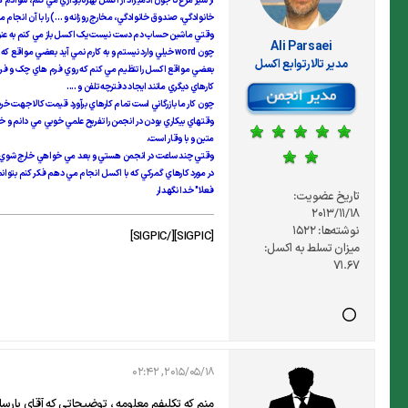
از شير مرغ تا جون آدميزاد از اکسل بهره برداري مي کنم، سواد
خانوادگي، صندوق خانوادگي، مخارج روزانه و ...) را با آن انجام
وقتي ماشين حساب دم دست نيست يک اکسل باز مي کنم به عنو
Ali Parsaei
چون word خيلي وارد نيستم و به کارم نمي آيد بعضي مواقع که کاري بيشتر از تايپ يک نامه عادي داشته باشم (مثلا" جدول بندي و ...) به جاي ورد در اکسل کارم را انجام مي دهم.
مدير تالارتوابع اکسل
بعضي مواقع اکسل را تنظيم مي کنم که روي فرم هاي چک و فرمه
کارهاي ديگري مانند ايجاد دفترچه تلفن و ....
چون کار ما بازرگاني است تمام کارهاي برآورد قيمت کالا جهت خري
وقتهاي بيکاري بودن در انجمن را تفريح علمي خوبي مي دانم و خيلي 
متين و با وقار است.
وقتي چند ساعت در انجمن هستي و بعد مي خواهي خارج شوي، حس
در مورد کارهاي گمرکي که با اکسل انجام مي دهم فکر کنم بتوانم چ
فعلا" خدا نگهدار
تاریخ عضویت:
2013/11/18
نوشته‌ها:
1522
[SIGPIC][/SIGPIC]
میزان تسلط به اکسل:
71.67
2015/05/18, 02:42
منم که تکلیفم معلومه ، توضیحاتی که آقای پارسا