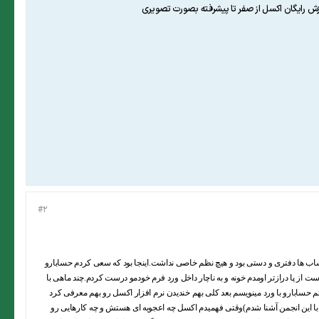
#2
ره و همه حساب ها دفتری و دستی بود و هیچ نظم خاصی نداشت.اینجا بود که سعی کردم حسابارو
ست از پا درازتر اومدم خونه و به ناچار داخل ورد فرم خودمو درست کردم.چند ماهی با
م حسابارو با ورد مینویسم بعد کلی بهم خندیدن نرم افزار اکسل رو بهم معرفی کرد
با این انجمن آشنا شدم)وقتی فهمیدم اکسل چه اعجوبه ای هستش و چه کارهایی رو