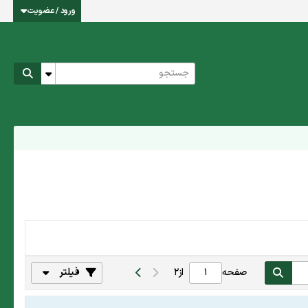
ورود / عضویت
صفحه
از
2
فیلتر