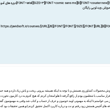
ل 89-90 .شغل ما خرید و فروش محصولات کشاورزی هستش و با توجه به اینکه همیشه بیرونی ریخت و پاش زیاد دا
زار مناسب با شغلمون بودم.از رافع گرفته تا هلو امتحان کردم که هیچ کدوم به درد کارمون نخورد.د
 من می خواستم.تا اینکه یه مهمونی اومد خونمون و حرف از حساب و کتاب شد.وقتی به مهمونمون گفت
 های آفیس هستش.زود رفتم تو نت و درباره کاربرد اکسل تحقیق کردم (تو همین تحقیقات بود که 