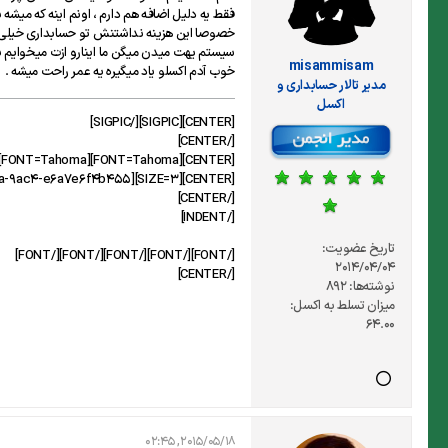
فقط یه دلیل اضافه هم دارم ، اونم اینه که میش
خصوصا این هزینه نداشتنش تو حسابداری خیلی ک
سیستم یهت میدن میگن ما اینارو ازت میخوایم بر
misammisam
خوب آدم اکسلو یاد میگیره یه عمر راحت میشه .
مدير تالار حسابداری و
اکسل
[CENTER][SIGPIC][/SIGPIC]
[/CENTER]
[CENTER][FONT=Tahoma][FONT=Tahoma][FONT=Tahoma][FONT=Tahoma][FONT=Tahoma][INDENT]
[CENTER][SIZE=3][URL="https://affstat.adro.co/click/adf04053-f8a6-439a-9ac4-e6a7e6f4b455"][B]اينجا كليك نكنيا ![/B][/URL][/SIZE]
[/CENTER]
[/INDENT]
تاریخ عضویت:
[/FONT][/FONT][/FONT][/FONT][/FONT]
2014/04/04
[/CENTER]
نوشته‌ها:
892
میزان تسلط به اکسل:
64.00
2015/05/18, 02:45