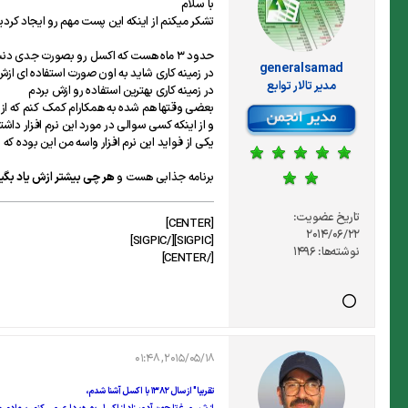
با سلام
تشکر میکنم از اینکه این پست مهم رو ایجاد کردی
حدود 3 ماه هست که اکسل رو بصورت جدی دنبال میکنم
generalsamad
در زمینه کاری شاید به اون صورت استفاده ای ازش
مدير تالار توابع
در زمینه کاری بهترین استفاده رو ازش بردم
بعضی وقتها هم شده به همکارام کمک کنم که از ای
و از اینکه کسی سوالی در مورد این نرم افزار دا
یکی از فواید این نرم افزار واسه من این بوده که
برنامه جذابی هست و
هر چی بیشتر ازش یاد بگی
تاریخ عضویت:
[CENTER]
2014/06/22
[SIGPIC][/SIGPIC]
نوشته‌ها:
1496
[/CENTER]
2015/05/18, 01:48
تقريبا" از سال 1382 با اکسل آشنا شدم،