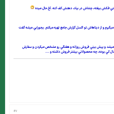
ت كني فكش بيفته، چشاش در بياد، دهنش كف كنه. آخ حال ميده
يگيرم و از ديتاهاش تو اكسل گزارش جامع تهيه ميكنم. يجورايي ميشه گفت
انجام ميشد و پيش بيني فروش روزانه و هفتگي رو مشخص ميكردن و سفارش
مال كي بوده، چه محصولاتي بيشتر فروش داشته و ....
#7