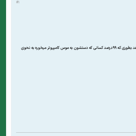
#1
همه ما میدونیم که کاربرد نرم افزار اکسل با توجه به گستردگی ابزارهایی که داره در تمام حوزه ها بخشی اندک یا زیاد را به خود اختصاص می دهد بطوری که 99درصد کسانی که دستشون به موس کامپیوتر میخوره به نحوی