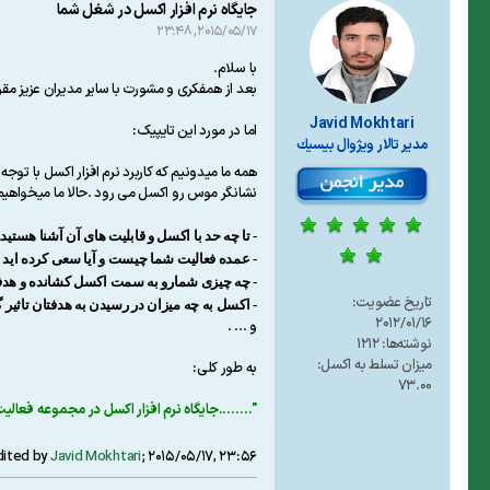
جایگاه نرم افزار اکسل در شغل شما
2015/05/17, 23:48
با سلام.
بعد از همفکری و مشورت با سایر مدیران عزیز مقر
Javid Mokhtari
اما در مورد این تایپیک:
مدير تالار ويژوال بيسيك
نشانگر موس رو اکسل می رود .حالا ما میخواهیم 
- تا چه حد با اکسل و قابلیت های آن آشنا هستید..
- عمده فعالیت شما چیست و آیا سعی کرده اید ار
- چه چیزی شمارو به سمت اکسل کشانده و هدفتان
تاریخ عضویت:
- اکسل به چه میزان در رسیدن به هدفتان تاثیر گذ
2012/01/16
و ... .
نوشته‌ها:
1212
میزان تسلط به اکسل:
به طور کلی:
73.00
"……..
جایگاه نرم افزار اکسل در مجموعه فعالی
dited by
Javid Mokhtari
;
2015/05/17, 23:56