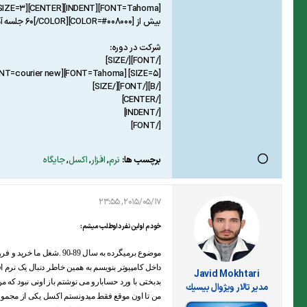
[FONT=Tahoma][INDENT][CENTER][SIZE=3][FONT=courier new][B][FONT=comic sans ms][SIZE=3][FONT=arial]دوره های آموزش رایگان اکسل از صفر تا پیشرفته بصورت تصویری
بیش از [COLOR=#008000]60[/COLOR] جلسه آموزش ویدئویی رایگان
شرکت در دوره:
[/FONT][/SIZE]
[SIZE=5] [FONT=Tahoma][FONT=courier new][B][URL]https://javidsoft.ir/courses/[/URL][/B][/FONT][/FONT][/SIZE][/FONT]
[/B][/FONT][/SIZE]
[/CENTER]
[/INDENT]
[/FONT]
برچسب ها:
نرم
,
افزار
,
اکسل
,
جایگاه
2015/05/17, 23:55
خودم اولین نفر داوطلب میشم:
موضوع برمیگرده به سا
داخل کامپیوتر بنویسم به همین خاطر دنبال یک نرم اف
Javid Mokhtari
بدبختی با ورد حسابارو می نوشتم باز اونی نبود که
مدير تالار ويژوال بيسيك
من تا اون موقع فقط میدونستم اکسل یکی از مجموعه