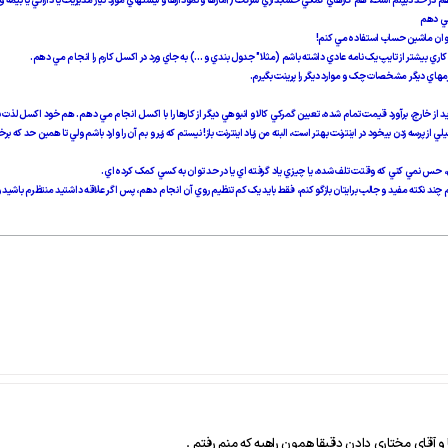
م هم در حد ديپلم است، هم کارهاي کمکي حسابداري شرکت (آمارها و نمودارها و ليستهاي مورد نياز مديريت يا دارائي يا ب
 مي دهم
ان ماشين حساب استفاده مي کنم!
اي ديگر مشخصات چک و موارد ديگر را پرينت بگيرم.
د از خارج، برآورد قيمت تمام شده، تعيين گمرکي کالا و انبوهي ديگر از کارها را با اکسل انجام مي دهم. هم خود اکسل لذت 
از پرسه زدن بيخود در اينترنت بهتر است، البته من زياد اينترنت باز! نيستم که زير و بم آن را وارد باشم ولي تا همين حد که 
 نمي کني که وقتت تلف شده، يا چيزي ياد گرفته اي يا در حد توان به کسي کمک کرده اي.
ند نکته مفيد و جالب برايتان بازگو کنم، فقط بايد يک کم تنظيم روي آن انجام دهم، پس اگر علاقه داشتيد منتظرم باشيد و با
 و آقای مختاری دادن دقیقا همون راهیه که منم رفتم .