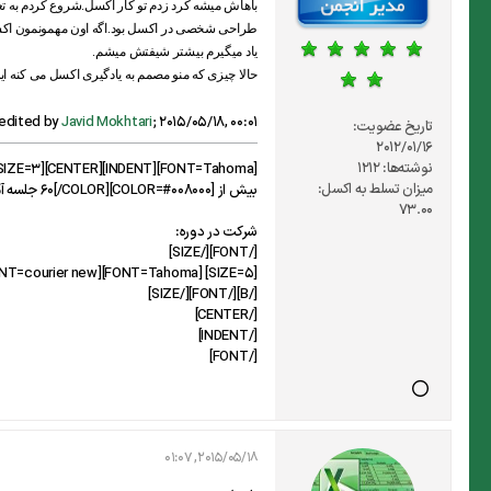
باهاش میشه کرد زدم تو کار اکسل.شروع کردم به ت
طراحی شخصی در اکسل بود.اگه اون مهمونمون اکسل 
یاد میگیرم بیشتر شیفتش میشم.
حالا چیزی که منو مصمم به یادگیری اکسل می کنه ا
 edited by
Javid Mokhtari
;
2015/05/18, 00:01
تاریخ عضویت:
2012/01/16
نوشته‌ها:
1212
[FONT=Tahoma][INDENT][CENTER][SIZE=3][FONT=courier new][B][FONT=comic sans ms][SIZE=3][FONT=arial]دوره های آموزش رایگان اکسل از صفر تا پیشرفته بصورت تصویری
میزان تسلط به اکسل:
بیش از [COLOR=#008000]60[/COLOR] جلسه آموزش ویدئویی رایگان
73.00
شرکت در دوره:
[/FONT][/SIZE]
[SIZE=5] [FONT=Tahoma][FONT=courier new][B][URL]https://javidsoft.ir/courses/[/URL][/B][/FONT][/FONT][/SIZE][/FONT]
[/B][/FONT][/SIZE]
[/CENTER]
[/INDENT]
[/FONT]
2015/05/18, 01:07