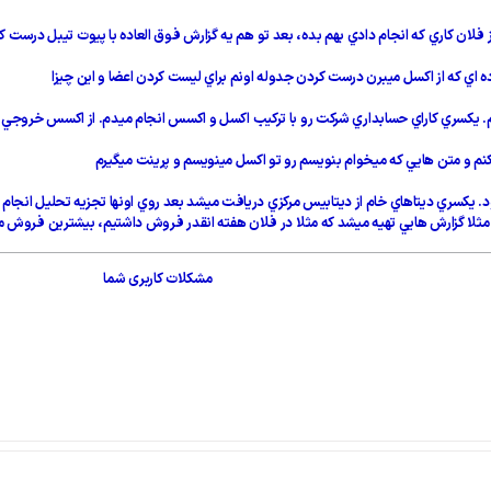
 فلان كاري كه انجام دادي بهم بده، بعد تو هم يه گزارش فوق العاده با پيوت تيبل درس
ه اي كه از اكسل ميبرن درست كردن جدوله اونم براي ليست كردن اعضا و اين چيزا
م. يكسري كاراي حسابداري شركت رو با تركيب اكسل و اكسس انجام ميدم. از اكسس خروجي م
يكنم و متن هايي كه ميخوام بنويسم رو تو اكسل مينويسم و پرينت ميگيرم
ل بود. يكسري ديتاهاي خام از ديتابيس مركزي دريافت ميشد بعد روي اونها تجزيه تحليل 
 مثلا گزارش هايي تهيه ميشد كه مثلا در فلان هفته انقدر فروش داشتيم، بيشترين فروش 
مشکلات کاربری شما