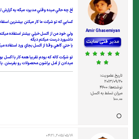
آخ چه حالي ميده وقتي مديرت ميگه يه گزارش از
كسايي كه تو شركت ما كار ميكنن بيشترين استفاد
Amir Ghasemiyan
ولي خود من از اكسل خيلي بيشتر استفاده ميكن
داشبورد درست ميكنم ديگه
يا حتي گاهي وقتا از اكسل بجاي ورد استفاده م
تو شركت كاله كه بودم تقريبا همه كار با اكس
ميدادن از آمل براشون محصولات رو بفرستن. يا
تاریخ عضویت:
2013/09/20
نوشته‌ها:
4600
میزان تسلط به اکسل:
100.00
2015/05/18, 04:21