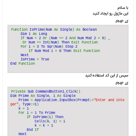
با سلام
این ماژول رو ایجاد کنید
کد PHP:
Function
IsPrime
(
Num
As
Single
) As
Boolean
Dim i
As
Long
If
Num
<
2
Or (
Num
<>
2
And
Num Mod 2
=
0
)
_
Or
Num
<>
Int
(
Num
)
Then
Exit Function
For
i
=
3 To Sqr
(
Num
)
Step 2
If
Num Mod i
=
0 Then
Exit Function
Next
IsPrime
=
True
End
Function
سپس از این کد استفاده کنید
کد PHP:
Private
Sub CommandButton1_Click
()
Dim Prime
As
Single
,
i
As
Single
Prime
=
Application
.
InputBox
(
Prompt
:=
"Enter and inte
ger"
,
Type
:=
1
)
k
=
1
For
i
=
1 To Prime
If
IsPrime
(
i
)
Then
Cells
(
k
,
1
) =
i
k
=
k
+
1
End
If
Next