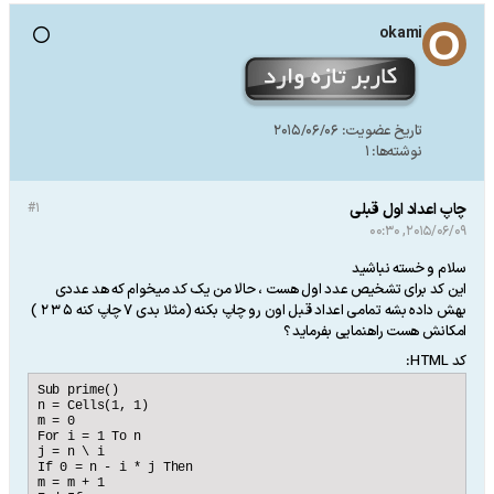
okami
تاریخ عضویت:
2015/06/06
نوشته‌ها:
1
چاپ اعداد اول قبلی
#1
2015/06/09, 00:30
سلام و خسته نباشید
این کد برای تشخیص عدد اول هست ، حالا من یک کد میخوام که هد عددی
بهش داده بشه تمامی اعداد قبل اون رو چاپ بکنه (مثلا بدی 7 چاپ کنه 5 3 2 )
امکانش هست راهنمایی بفرماید ؟
کد HTML:
Sub prime()

n = Cells(1, 1)

m = 0

For i = 1 To n

j = n \ i

If 0 = n - i * j Then

m = m + 1
