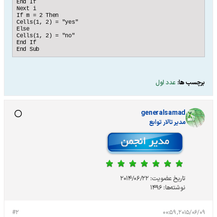
End If

Next i

If m = 2 Then

Cells(1, 2) = "yes"

Else

Cells(1, 2) = "no"

End If

برچسب ها:
عدد اول
generalsamad
مدير تالار توابع
تاریخ عضویت:
2014/06/22
نوشته‌ها:
1496
#2
2015/06/09, 00:59