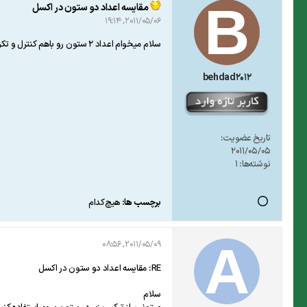
مقایسه اعداد دو ستون در اکسل
2011/05/06, 19:14
سلام میخوام اعداد 2 ستون رو باهم کنترل و تکراری رو مشخص کنم با duplicate انجام میدم ولی در خود ستون نیز اگه تکراری داشته باشه رو رنگ میکنه و نمیشه استفادهه کرد . لطفا " چه کمکی میتونید کنین ؟
behdad2012
تاریخ عضویت:
2011/05/05
نوشته‌ها:
1
برچسب ها:
هیچ‌کدام
2011/05/09, 08:56
RE: مقایسه اعداد دو ستون در اکسل
سلام