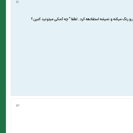
#1
#2