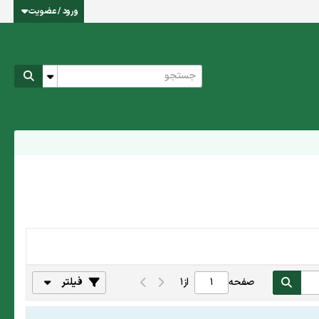
ورود / عضویت
صفحه
از
1
فیلتر