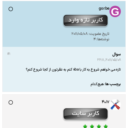
gorbe
تاریخ عضویت:
2011/05/08
نوشته‌ها:
4
سوال
#1
2011/05/08, 22:11
تازه می خواهم شروع به کار با vba کنم به نظرتون از کجا شروع کنم؟
برچسب ها:
هیچ‌کدام
4017