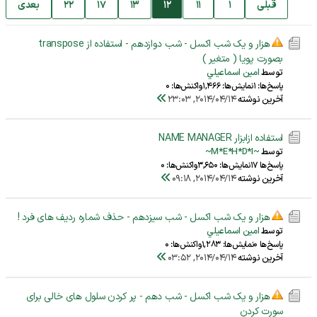
قبلی
1
11
12
13
17
22
بعدی
هزار و یک شب اکسل - شب دوازدهم - استفاده از transpose
بصورت پویا ( متغیر )
توسط
امين اسماعيلي
پاسخ‌ها: 1
نمایش‌ها: 1,466
واکنش‌ها: 0
آخرین نوشته
2014/04/14, 23:03
استفاده ازابزار NAME MANAGER
توسط
~M*E*H*D*I~
پاسخ‌ها 17
نمایش‌ها: 3,650
واکنش‌ها: 0
آخرین نوشته
2014/04/14, 09:18
هزار و یک شب اکسل - شب سیزدهم - حذف شماره ردیف های فرد !
توسط
امين اسماعيلي
پاسخ‌ها 0
نمایش‌ها: 1,283
واکنش‌ها: 0
آخرین نوشته
2014/04/14, 03:52
هزار و یک شب اکسل - شب دهم - پر کردن سلول های خالی برای
سورت کردن