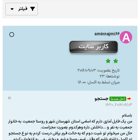
فیلتر
aminnajmi66
تاریخ عضویت:
2016/09/03
نوشته‌ها:
23
میزان تسلط به اکسل:
16.00
جستجو
#1
[حل شده]
2016/09/03, 16:20
باسلام
من یک فایل آماری دارم که اسامی استان شهرستان شهر و روستا جمعیت به خانوار
جمعیت به نفر و ...داخلش داره وهرکدوم بصورت مجزاست.
حال من میخوام تو شیت دوم که یه حالت فرم براش درست کردم یه نوع جستجو
تو اکسل داشته باشم که وقتی اسم روستا و شهر و بخش و... رو انتخواب کردم