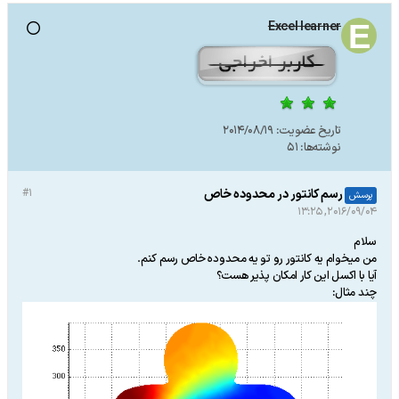
Excel learner
تاریخ عضویت:
2014/08/19
نوشته‌ها:
51
رسم کانتور در محدوده خاص
#1
پرسش
2016/09/04, 13:25
سلام
من میخوام یه کانتور رو تو یه محدوده خاص رسم کنم.
آیا با اکسل این کار امکان پذیر هست؟
چند مثال: