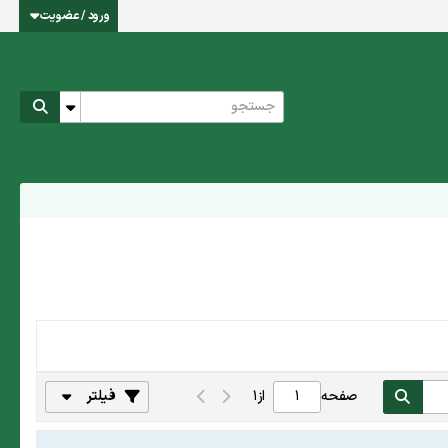
ورود / عضویت
صفحه
از
1
فیلتر