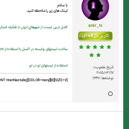
با سلام
لینک های زیر را ملاحظه کنید.
amir_ts
كامل ترين ليست از شهرهاي ايران با تفكيك استان
ساخت لیستهای وابسته در اکسل با استفاده از data validation
استفاده از لیستهای تو در تو
تاریخ عضویت:
2015/03/17
نوشته‌ها:
1247
[SIZE=7][B][COLOR=navy][FONT=IranNastaliq]ای برادر تو همه اندیشه ای[/FONT][/COLOR][/B][/SIZE]