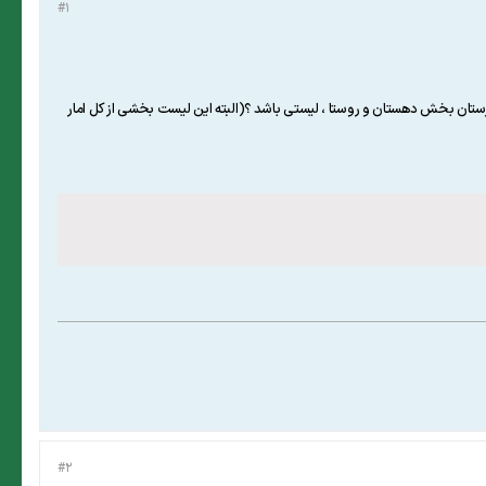
#1
 تبدیل به لیست تو در تو کرد که استان شهرستان بخش دهستان و روستا ، لیستی باشد ؟(البته این لیست بخشی از کل امار
#2