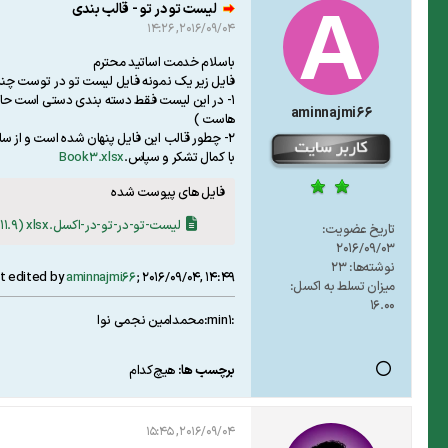
لیست تو در تو - قالب بندی
2016/09/04, 14:26
باسلام خدمت اساتید محترم
فایل زیر یک نمونه فایل لیست تو در توست چن
aminnajmi66
هاست )
2- چطور قالب این فایل پنهان شده است و از سایر سل های sheet1 نمیشود استفاده کرد ؟
با کمال تشکر و سپاس.
Book3.xlsx
فایل های پیوست شده
لیست-تو-در-تو-در-اکسل.xlsx
(11.9 کیلو بایت, مشاهدات 10)
تاریخ عضویت:
2016/09/03
نوشته‌ها:
23
t edited by
aminnajmi66
;
2016/09/04, 14:49
میزان تسلط به اکسل:
16.00
:min1:محمدامین نجمی نوا
برچسب ها:
هیچ‌کدام
2016/09/04, 15:45