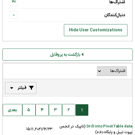
اشتراک‌ها
47
دنبال‌کنندگان
0
Hide User Customizations
بازگشت به پروفایل
فیلتر
1
2
3
4
5
بعدی
Drill into PivotTable data
(تاپیک در انجمن
2021/12/23, 15:11
پیوت تیبل و پایگاه داده
)