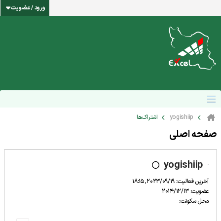
ورود / عضویت
yogishiip
اشتراک‌ها
صفحه اصلی
yogishiip
آخرین فعالیت: 2023/09/19, 18:15
عضویت: 2014/12/13
محل سکونت: