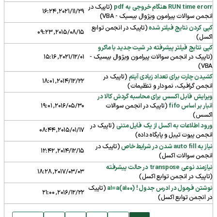
RUN time erorr هنگام خروجی به pdf
(تاپیک در
2021/11/29, 16:24
انجمن
سوالات پیرامون ویژوال بیسیک - VBA
)
کپی کردن نتایج فیلتر شده
(تاپیک در انجمن
توابع
2015/08/15, 09:23
اکسل
)
کپی نتایج فیلتر پیشرفته در شیت جدید با ماکرو
(تاپیک در انجمن
سوالات پیرامون ویژوال بیسیک -
2021/12/01, 15:16
)
VBA
کشیدن چارت برای تعداد زیادی آیتم
(تاپیک در
2014/12/22, 18:01
انجمن
گرافیک، نمودار و تنظیمات
)
ویرایش فابل اکسس برای محاسبه گردش کالا در
انبار بر اساس fifo
(تاپیک در انجمن
سوالات
2016/05/30, 19:01
اکسس
)
ورود اطلاعات به اکسل از یک فایل متنی
(تاپیک در
2015/01/17, 08:44
انجمن
پیوت تیبل و پایگاه داده
)
نیاز به auto fill شدن در شرایط خاص
(تاپیک در
2014/12/15, 12:42
انجمن
سوالات اکسل
)
نیازمند نوعی transpose در حالت پیشرفته
2017/03/03, 18:28
(تاپیک در انجمن
توابع اکسل
)
نوشتن فرمول در ادرس جدول ! a1=a(a100)
(تاپیک
2016/12/22, 21:00
در انجمن
توابع اکسل
)