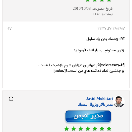
تاریخ عضویت:
2010/10/03
نوشته‌ها:
114
#7
2012/02/07, 22:30
RE: چشمك زدن يك سلول
ازتون ممنونم. بسيار لطف فرموديد
[color=#1e90ff]اگر تنهاترين تنهايان شوم بازهم خدا هست،
او جانشين تمام نداشته هاي من است...![/color]
Javid Mokhtari
مدير تالار ويژوال بيسيك