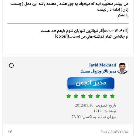
من بيشتر منظورم اينه كه ميخوام يه جور هشدار دهنده باشه.اين عمل (چشمك
زدن) ادامه دار نيست
با تشكر
[color=#1e90ff]اگر تنهاترين تنهايان شوم بازهم خدا هست،
او جانشين تمام نداشته هاي من است...![/color]
Javid Mokhtari
مدير تالار ويژوال بيسيك
تاریخ عضویت:
2012/01/16
نوشته‌ها:
1212
میزان تسلط به اکسل:
73.00
#4
2012/02/05, 20:07