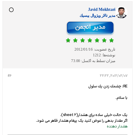
Javid Mokhtari
مدير تالار ويژوال بيسيك
تاریخ عضویت:
2012/01/16
نوشته‌ها:
1212
میزان تسلط به اکسل:
73.00
#6
2012/02/07, 22:22
RE: چشمك زدن يك سلول
با سلام.
یک حالت خیلی ساده برای هشدار(sheet 2).
اگر مقدار بدهی را عوض کنید یک پیغام هشدار ظاهر می شود.
هشدار دهنده