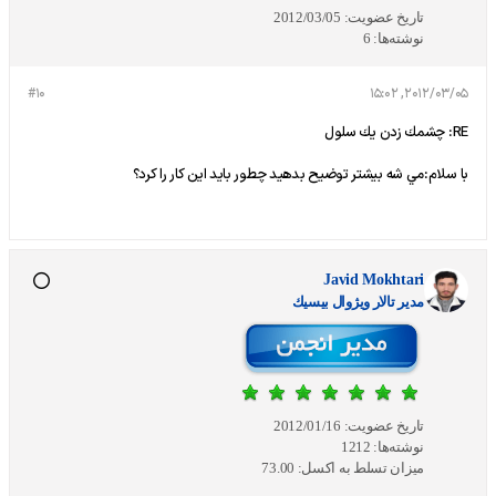
تاریخ عضویت:
2012/03/05
نوشته‌ها:
6
#10
2012/03/05, 15:02
RE: چشمك زدن يك سلول
با سلام:مي شه بيشتر توضيح بدهيد چطور بايد اين كار را كرد؟
Javid Mokhtari
مدير تالار ويژوال بيسيك
تاریخ عضویت:
2012/01/16
نوشته‌ها:
1212
میزان تسلط به اکسل:
73.00