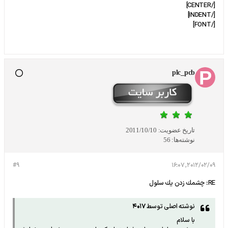
[/CENTER]
[/INDENT]
[/FONT]
plc_pcb
تاریخ عضویت:
2011/10/10
نوشته‌ها:
56
#9
2012/02/09, 16:07
RE: چشمك زدن يك سلول
نوشته اصلی توسط
4017
با سلام