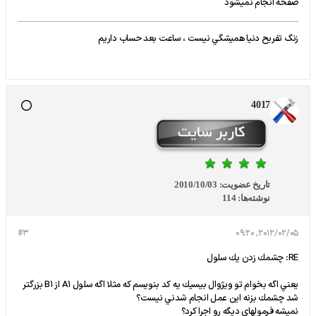
صفحه انجام نمیشود
زنگ تفريح دنيا هميشگي نيست ، ساعت بعد حساب داريم
4017
تاریخ عضویت:
2010/10/03
نوشته‌ها:
114
#3
2012/02/05, 09:20
RE: چشمك زدن يك سلول
يعني اگه بخوام تو ويژوال بيسيك يه كد بنويسم كه مثلا اگه سلول A1 از B1 بزرگتر
شد چشمك بزنه اين عمل انجام شدني نيست؟
نميشه فرمولهاي ديگه رو اجرا كرد؟