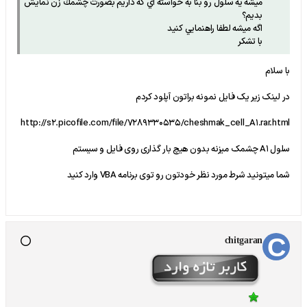
ميشه يه سلول رو بنا به خواسته اي كه داريم بصورت چشمك زن نمايش
بديم؟
اگه ميشه لطفا راهنمايي كنيد
با تشكر
با سلام
در لینک زیر یک فایل نمونه براتون آپلود کردم
http://s2.picofile.com/file/7289330535/cheshmak_cell_A1.rar.html
سلول A1 چشمک میزنه بدون هیچ بار گذاری روی فایل و سیستم
شما میتونید شرط مورد نظر خودتون رو توی برنامه VBA وارد کنید
chitgaran