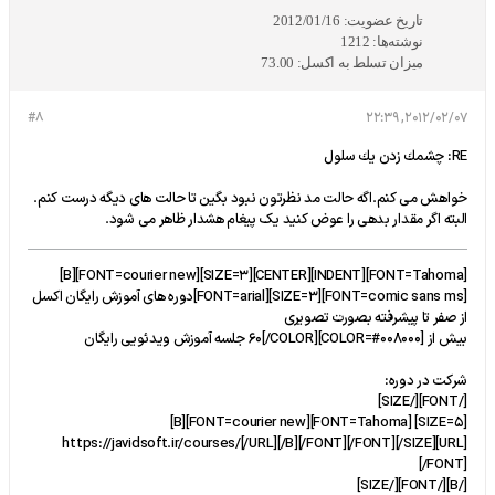
تاریخ عضویت:
2012/01/16
نوشته‌ها:
1212
میزان تسلط به اکسل:
73.00
#8
2012/02/07, 22:39
RE: چشمك زدن يك سلول
خواهش می کنم.اگه حالت مد نظرتون نبود بگین تا حالت های دیگه درست کنم.
البته اگر مقدار بدهی را عوض کنید یک پیغام هشدار ظاهر می شود.
[FONT=Tahoma][INDENT][CENTER][SIZE=3][FONT=courier new][B]
[FONT=comic sans ms][SIZE=3][FONT=arial]دوره های آموزش رایگان اکسل
از صفر تا پیشرفته بصورت تصویری
بیش از [COLOR=#008000]60[/COLOR] جلسه آموزش ویدئویی رایگان
شرکت در دوره:
[/FONT][/SIZE]
[SIZE=5] [FONT=Tahoma][FONT=courier new][B]
[URL]https://javidsoft.ir/courses/[/URL][/B][/FONT][/FONT][/SIZE]
[/FONT]
[/B][/FONT][/SIZE]