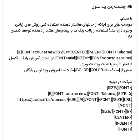
RE: چشمك زدن يك سلول
با سلام.
دوست عزیز برای اینکه از حالتهای هشدار دهنده استفاده کنی روش های زیادی
وجود داره.مثلاً استفاده از پالت رنگ ها یا پیغام های هشدار دهنده توسط کدهای
VB.
[FONT=Tahoma][INDENT][CENTER][SIZE=3][FONT=courier new][B]
[FONT=comic sans ms][SIZE=3][FONT=arial]دوره های آموزش رایگان اکسل
از صفر تا پیشرفته بصورت تصویری
بیش از [COLOR=#008000]60[/COLOR] جلسه آموزش ویدئویی رایگان
شرکت در دوره:
[/FONT][/SIZE]
[SIZE=5] [FONT=Tahoma][FONT=courier new][B]
[URL]https://javidsoft.ir/courses/[/URL][/B][/FONT][/FONT][/SIZE]
[/FONT]
[/B][/FONT][/SIZE]
[/CENTER]
[/INDENT]
[/FONT]