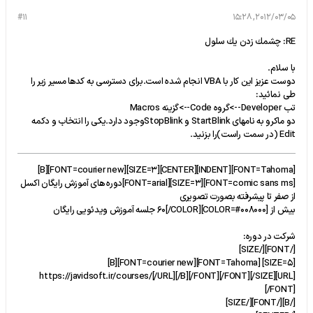
#11
2012/03/05, 15:28
RE: چشمك زدن يك سلول
با سلام.
دوست عزیز این کار با VBA انجام شده است.برای دسترسی به کدها مسیر زیر را
طی نمائید:
تب Developer-->گروه Code-->گزینه Macros
دو ماکرو به نامهای StartBlink و StopBlinkوجود دارد.یکی را انتخاب و دکمه
Edit (در سمت راست)را بزنید.
[FONT=Tahoma][INDENT][CENTER][SIZE=3][FONT=courier new][B]
[FONT=comic sans ms][SIZE=3][FONT=arial]دوره های آموزش رایگان اکسل
از صفر تا پیشرفته بصورت تصویری
بیش از [COLOR=#008000]60[/COLOR] جلسه آموزش ویدئویی رایگان
شرکت در دوره:
[/FONT][/SIZE]
[SIZE=5] [FONT=Tahoma][FONT=courier new][B]
[URL]https://javidsoft.ir/courses/[/URL][/B][/FONT][/FONT][/SIZE]
[/FONT]
[/B][/FONT][/SIZE]