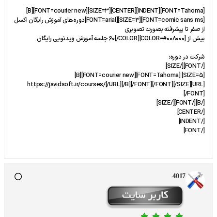
[FONT=Tahoma][INDENT][CENTER][SIZE=3][FONT=courier new][B]
[FONT=comic sans ms][SIZE=3][FONT=arial]دوره های آموزش رایگان اکسل
از صفر تا پیشرفته بصورت تصویری
بیش از [COLOR=#008000]60[/COLOR] جلسه آموزش ویدئویی رایگان
شرکت در دوره:
[/FONT][/SIZE]
[SIZE=5] [FONT=Tahoma][FONT=courier new][B]
[URL]https://javidsoft.ir/courses/[/URL][/B][/FONT][/FONT][/SIZE]
[/FONT]
[/B][/FONT][/SIZE]
[/CENTER]
[/INDENT]
[/FONT]
4017