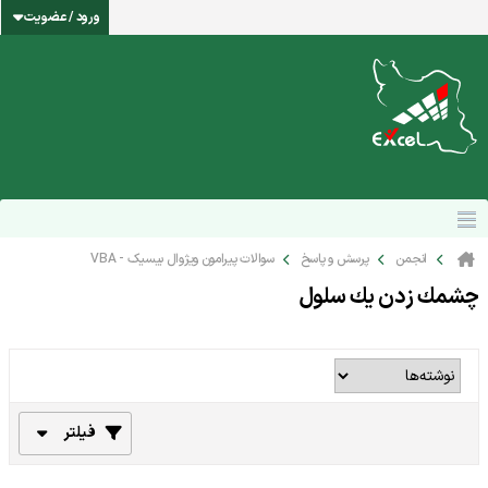
ورود / عضویت
انجمن
پرسش و پاسخ
سوالات پیرامون ویژوال بیسیک - VBA
چشمك زدن يك سلول
فیلتر