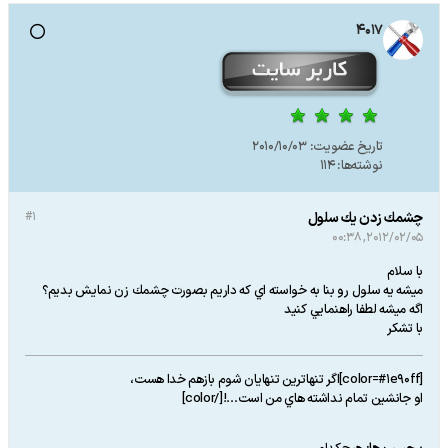
4017
تاریخ عضویت:
2010/10/03
نوشته‌ها:
114
چشمك زدن يك سلول
#1
2012/02/05, 00:38
با سلام
ميشه يه سلول رو بنا به خواسته اي كه داريم بصورت چشمك زن نمايش بديم؟
اگه ميشه لطفا راهنمايي كنيد
با تشكر
[color=#1e90ff]اگر تنهاترين تنهايان شوم بازهم خدا هست،
او جانشين تمام نداشته هاي من است...![/color]