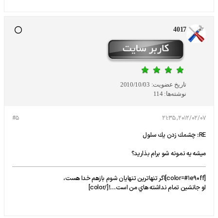
4017
تاریخ عضویت:
2010/10/03
نوشته‌ها:
114
#5
2012/02/07, 21:35
RE: چشمك زدن يك سلول
ميشه يه نمونه شو برام بذاريد؟
[color=#1e90ff]اگر تنهاترين تنهايان شوم بازهم خدا هست،
او جانشين تمام نداشته هاي من است...![/color]