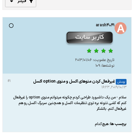
فیلتر
arash4041
تاریخ عضویت:
2013/01/06
نوشته‌ها:
109
غیرفعال کردن منوهای اکسل و منوی option اکسل
#1
پرسش
2019/10/13, 16:23
سلام - من یک داشبورد طراحی کردم چکونه میتوانم منوی option را غیرفعال
کنم که کشی نتونه بره توی تنظیمات اکسل و همچنین سربرگ اکسل رو هم
غیرفعال کنم. باتشکر
برچسب ها:
هیچ‌کدام