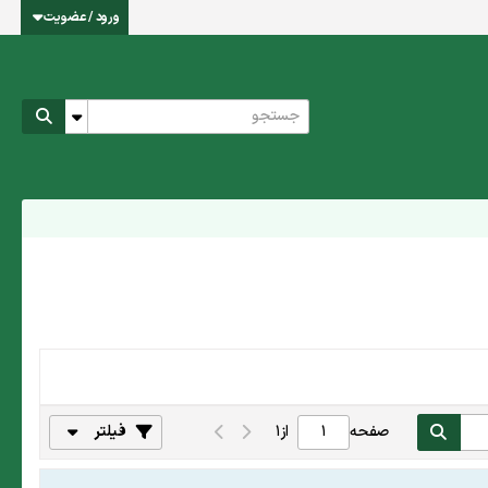
ورود / عضویت
صفحه
از
1
فیلتر