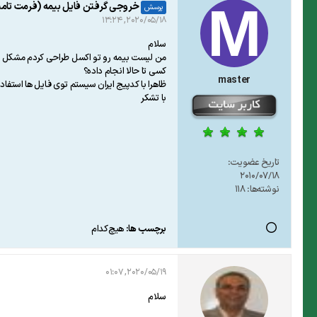
خروجی گرفتن فایل بیمه (فرمت تام
پرسش
2020/05/18, 13:24
سلام
من لیست بیمه رو تو اکسل طراحی کردم مشکل با خروجی گرفتن فای
کسی تا حالا انجام داده؟
master
ظاهرا با کدپیج ایران سیستم توی فایل ها است
با تشکر
تاریخ عضویت:
2010/07/18
نوشته‌ها:
118
برچسب ها:
هیچ‌کدام
2020/05/19, 01:07
سلام