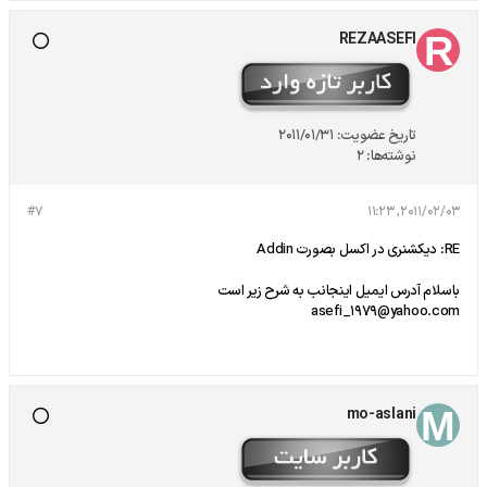
REZAASEFI
تاریخ عضویت:
2011/01/31
نوشته‌ها:
2
#7
2011/02/03, 11:23
RE: دیکشنری در اکسل بصورت Addin
باسلام آدرس ایمیل اینجانب به شرح زیر است
asefi_1979@yahoo.com
mo-aslani