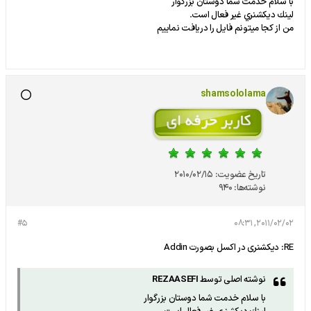
با سلام خدمت شما دوستان بزرگوار
لينك ديكشنري غير فعال است.
من از كجا ميتونم فايل را دريافت نماييم
shamsololama
تاریخ عضویت:
2010/02/15
نوشته‌ها:
940
#5
2011/02/02, 08:31
RE: دیکشنری در اکسل بصورت Addin
نوشته اصلی توسط
REZAASEFI
با سلام خدمت شما دوستان بزرگوار