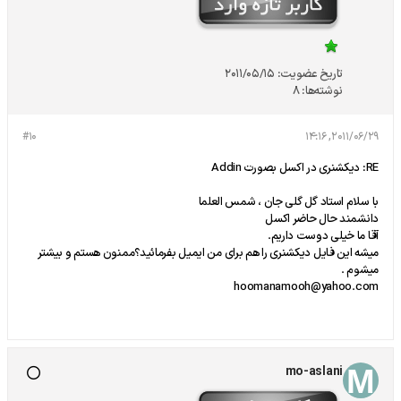
تاریخ عضویت:
2011/05/15
نوشته‌ها:
8
#10
2011/06/29, 14:16
RE: دیکشنری در اکسل بصورت Addin
با سلام استاد گل گلی جان ، شمس العلما
دانشمند حال حاضر اکسل
آقا ما خیلی دوست داریم.
میشه این فایل دیکشنری را هم برای من ایمیل بفرمائید؟ممنون هستم و بیشتر
میشوم .
hoomanamooh@yahoo.com
mo-aslani