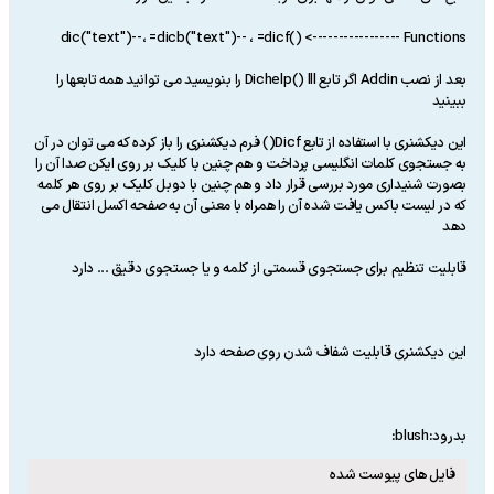
dic("text")--، =dicb("text")-- ، =dicf() <----------------- Functions
بعد از نصب Addin اگر تابع Dichelp() lll را بنویسید می توانید همه تابعها را
ببینید
این دیکشنری با استفاده از تابع Dicf() فرم دیکشنری را باز کرده که می توان در آن
به جستجوی کلمات انگلیسی پرداخت و هم چنین با کلیک بر روی ایکن صدا آن را
بصورت شنیداری مورد بررسی قرار داد و هم چنین با دوبل کلیک بر روی هر کلمه
که در لیست باکس یافت شده آن را همراه با معنی آن به صفحه اکسل انتقال می
دهد
قابلیت تنظیم برای جستجوی قسمتی از کلمه و یا جستجوی دقیق ... دارد
این دیکشنری قابلیت شفاف شدن روی صفحه دارد
بدرود:blush:
فایل های پیوست شده