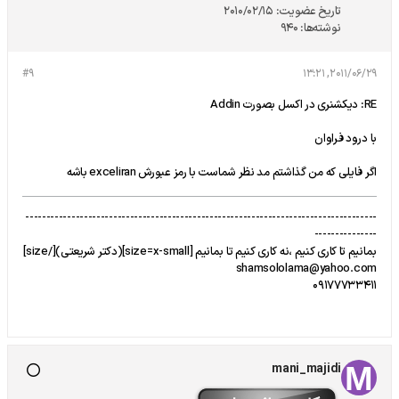
تاریخ عضویت:
2010/02/15
نوشته‌ها:
940
#9
2011/06/29, 13:21
RE: دیکشنری در اکسل بصورت Addin
با درود فراوان
اگر فایلی که من گذاشتم مد نظر شماست با رمز عبورش exceliran باشه
------------------------------------------------------------------------------------
---------------
بمانیم تا کاری کنیم ،نه کاری کنیم تا بمانیم [size=x-small](دکتر شریعتی)[/size]
shamsololama@yahoo.com
09177733411
mani_majidi