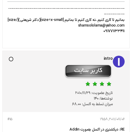
------------------------------------------------------------------------------------
---------------
بمانیم تا کاری کنیم ،نه کاری کنیم تا بمانیم [size=x-small](دکتر شریعتی)[/size]
shamsololama@yahoo.com
09177733411
intro
تاریخ عضویت:
2010/11/29
نوشته‌ها:
140
میزان تسلط به اکسل:
68.00
#15
2011/08/06, 19:58
RE: دیکشنری در اکسل بصورت Addin