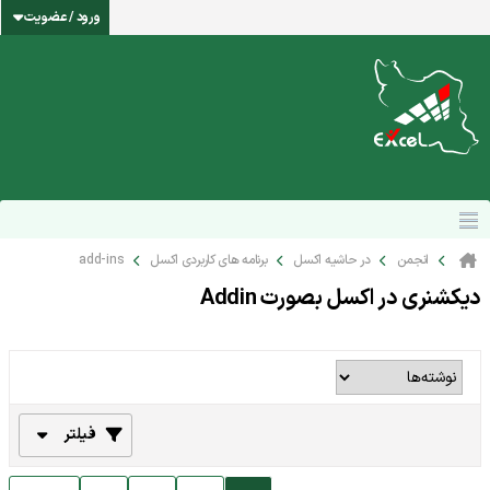
ورود / عضویت
انجمن
در حاشیه اکسل
برنامه های کاربردی اکسل
add-ins
دیکشنری در اکسل بصورت Addin
فیلتر