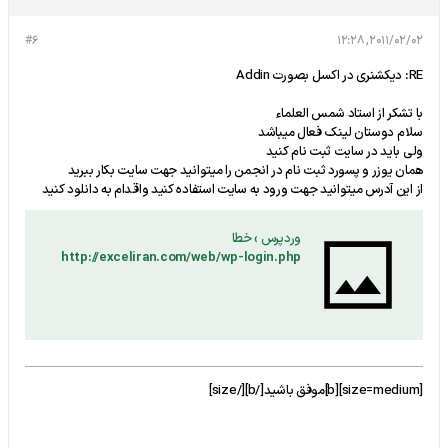
#6
2011/02/02, 12:28
RE: دیکشنری در اکسل بصورت Addin
با تشکر از استاد شمس العلماء
سلام دوستان لینک فعال میباشد
ولی باید در سایت ثبت نام کنید
همان یوزر و پسورد ثبت نام در انجمن را میتوانید جهت سایت بکار ببرید
از این آدرس میتوانید جهت ورود به سایت استفاده کنید واقدام به دانلود کنید
وردپرس › خطا
http://exceliran.com/web/wp-login.php
[size=medium][b]موفق باشيد[/b][/size]