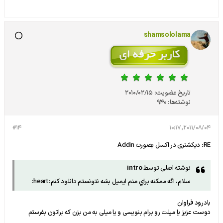
shamsololama
تاریخ عضویت:
2010/02/15
نوشته‌ها:
940
#14
2011/08/04, 10:17
RE: دیکشنری در اکسل بصورت Addin
نوشته اصلی توسط
intro
سلام، اگه ممكنه براي منم ايميل بشه نتونستم دانلود كنم:heart:
بادرود فراوان
دوست عزیز یا میلت رو برام بنویسی و یا میلی به من بزن که براتون بفرستم