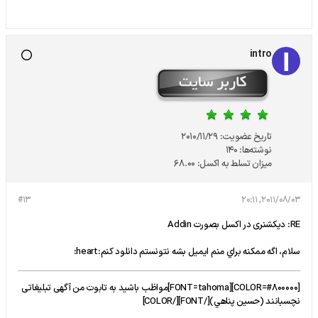
intro
تاریخ عضویت:
2010/11/29
نوشته‌ها:
140
میزان تسلط به اکسل:
68.00
#13
2011/08/03, 20:11
RE: دیکشنری در اکسل بصورت Addin
سلام، اگه ممكنه براي منم ايميل بشه نتونستم دانلود كنم:heart:
[COLOR=#800000][FONT=tahoma]مواظب باشید به تابوت من آگهی تبلیغاتی
نچسبانند (حسين پناهي)[/FONT][/COLOR]