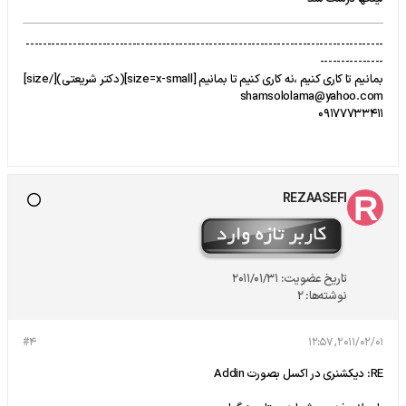
------------------------------------------------------------------------------------
---------------
بمانیم تا کاری کنیم ،نه کاری کنیم تا بمانیم [size=x-small](دکتر شریعتی)[/size]
shamsololama@yahoo.com
09177733411
REZAASEFI
تاریخ عضویت:
2011/01/31
نوشته‌ها:
2
#4
2011/02/01, 12:57
RE: دیکشنری در اکسل بصورت Addin