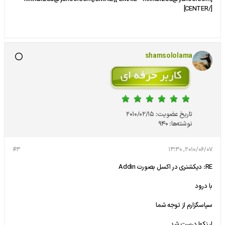
[/CENTER]
shamsololama
تاریخ عضویت:
2010/02/15
نوشته‌ها:
940
#3
2010/06/07, 13:30
RE: دیکشنری در اکسل بصورت Addin
با درود
سپاسگزارم از توجه شما
لینکها درست شد