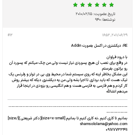
تاریخ عضویت:
2010/02/15
نوشته‌ها:
940
#12
2011/06/29, 16:52
RE: دیکشنری در اکسل بصورت Addin
با درود فراوان
در واقع برای نصب آن هیچ پسوردی نیاز نیست ولی من چک میکنم که پسورد آن
رو براتون بفرستم
این مشکل بخاطر اینه که روی سیستم شما در محیط وی بی در تولز و رفرنس یک
تیک هست که باید برداری تا اجرا بشه ولی من یه دیکشنری دیکه که بیشتر روش
کار کردم و هم فارسی به فارسی هست و هم انگلیسی رو بزودی در اینجا قرار
میدهم انشالله
------------------------------------------------------------------------------------
---------------
بمانیم تا کاری کنیم ،نه کاری کنیم تا بمانیم [size=x-small](دکتر شریعتی)[/size]
shamsololama@yahoo.com
09177733411