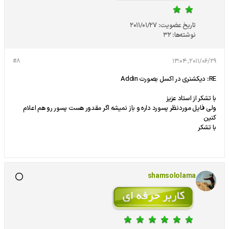
تاریخ عضویت:
2011/01/27
نوشته‌ها:
32
#8
2011/06/29, 13:04
RE: دیکشنری در اکسل بصورت Addin
با تشکر از استاد عزیز
ولی فایل موردنظر پسورد داره و باز نمیشه اگر مقدور هست پسور رو هم اعلام
کنین
با تشکر
shamsololama