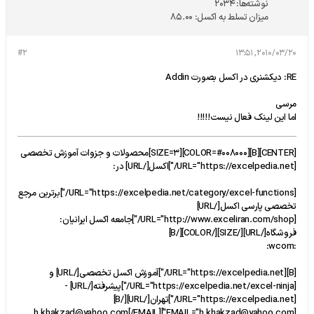
نوشته‌ها:
2034
میزان تسلط به اکسل:
85.00
#2
2010/03/20, 13:51
RE: دیکشنری در اکسل بصورت Addin
مرسی
اما این لینک فعال نیست!!!!!
[CENTER][B][COLOR=#008000][SIZE=3]محصولات و جزوات آموزش تخصصی
[URL="https://excelpedia.net/"]اکسل[/URL] در:
[URL="https://excelpedia.net/category/excel-functions/"]برترین مرجع
تخصصی پارسی اکسل[/URL]
[URL="http://www.exceliran.com/shop/"]جامعه اكسل ايرانيان:
فروشگاه[/URL][/SIZE][/COLOR][/B]
:wcom:
[B][URL="https://excelpedia.net/"]آموزش اکسل تخصصی[/URL] و
[URL="https://excelpedia.net/excel-ninja/"]پیشرفته[/URL] -
[URL="https://excelpedia.net/"]تهران[/URL][/B]
[EMAIL="h.khakzad@yahoo.com"]h.khakzad@yahoo.com[/EMAIL]