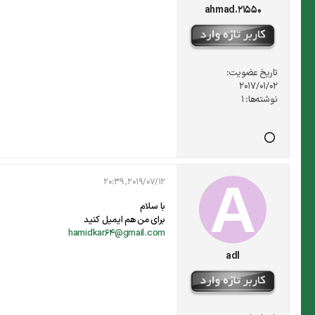
ahmad.21550
تاریخ عضویت:
2017/01/02
نوشته‌ها:
1
2019/07/12, 20:39
با سلام
برای من هم ایمیل کنید
hamidkar64@gmail.com
adl