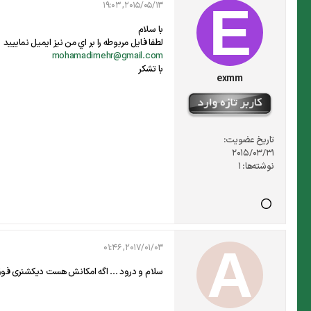
2015/05/13, 19:03
با سلام
لطفا فايل مربوطه را بر اي من نيز ايميل نمايييد
mohamadimehr@gmail.com
با تشکر
exmm
تاریخ عضویت:
2015/03/31
نوشته‌ها:
1
2017/01/03, 01:46
سلام و درود ... اگه امکانش هست دیکشنری فوق ر