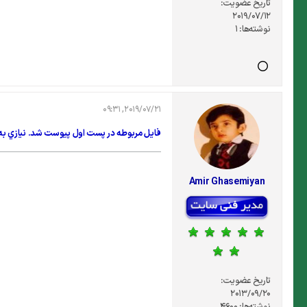
تاریخ عضویت:
2019/07/12
نوشته‌ها:
1
2019/07/21, 09:31
فايل مربوطه در پست اول پيوست شد. نيازي به
Amir Ghasemiyan
تاریخ عضویت:
2013/09/20