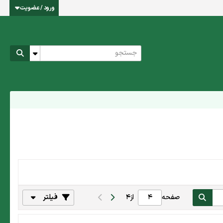
ورود / عضویت
صفحه
از
4
فیلتر