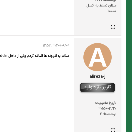
نوشته‌ها:
4600
میزان تسلط به اکسل:
100.00
2020/06/09, 12:53
سلام به افزونه ها اضافه کردم ولی از داخل developer addin دیده نمیشه و اگر بصورت تمام فایلها باز میکنم ارور میده : افزونه دارای اعتبار نیست. چه کنیم؟
alireza-j
تاریخ عضویت:
2015/03/20
نوشته‌ها:
4