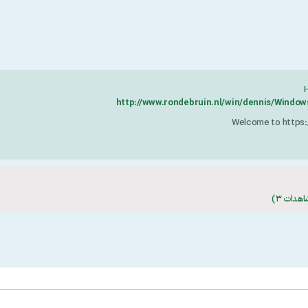
H
http://www.rondebruin.nl/win/dennis/Window
Welcome to https: