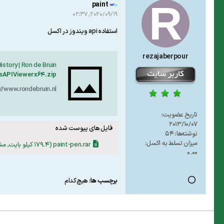
paint
2020/09/19, 02:37
استفاده api ویندوز در اکسل
rezajaberpour
istory | Ron de Bruin
sAPIViewerx64.zip
//www.rondebruin.nl
تاریخ عضویت:
2013/10/07
فایل های پیوست شده
نوشته‌ها:
54
میزان تسلط به اکسل:
paint-pen.rar
(179.4 کیلو بایت, مشاهدات 3)
0.00
برچسب ها:
هیچ‌کدام