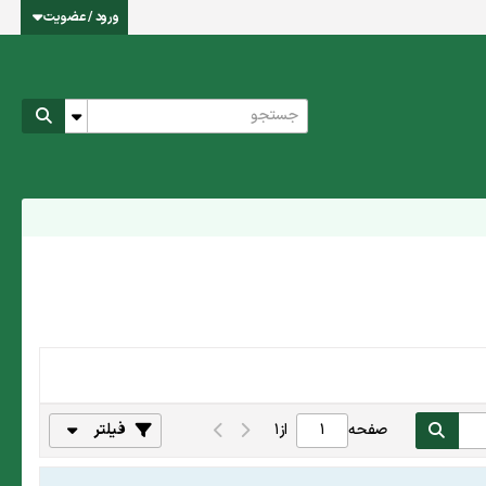
ورود / عضویت
صفحه
از
1
فیلتر