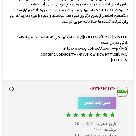
خاص اکسل ادامه بده وارد چه دوره ای با چه زمانی و الی آخر میشه.
در مرحله بعد ما باید همه اینها رو مدیریت کنیم مثلا در دوره vb که برگزار شد ما
دیگه هیچ اطلاعی از زمان برگزاری دوره بعد سرفصلهای دوره یا غیره نداریم که این
برای شرکت کننده ها اصلا نکته خوبی نیست.
[CENTER][COLOR=#ffd700]​[/COLOR]تنها راهي که به شکست مي انجامد،
تلاش نکردن است
[IMG]http://www.graphics18.com/wp-
content/uploads/2010/12/yellow-flower23.gif[/IMG]
[/CENTER]
~M*E*H*D*I~
مدیر ارشد انجمن
تاریخ عضویت:
2011/10/19
نوشته‌ها:
4377
میزان تسلط به اکسل:
70.00