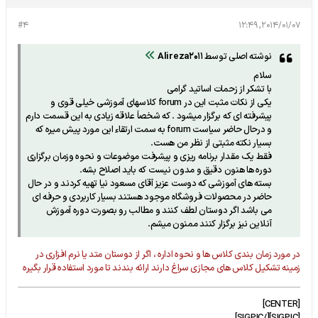
#4
2014/01/07, 12:49
نوشته اصلی توسط
Alireza2011
سلام
با تشکر از زحمات اساتید گرامی
یکی از نکات مثبت این در forum کلاسهای آموزشی خیلی قوی و
پیشرفته ای که برگزار میشود . که شخصاَ علاقه زیادی به این قسمت دارم
و درحال حاضر سیاست forum به سمت ارتقاء این مورد پیش میره که
بسیار نکته مثبتی از نظر من هست.
فقط یک مقدار برنامه ریزی و پیشرفت موضوعات و نحوه وزمان برگزاری
دوره ها هنون دقیق و مدون نیست که باید اصلاح بشه.
بسته های آموزشی که دوست عزیز آقای مسعود نیا تهیه کردند و در حال
حاضر در محصولات فروشگاه موجود هستند بسیار کاربردی و حرفه ای
می باشد اگر دوستان لطف کنند و مطالب رو بصورت دوره آموزش
آنلاین نیز برگزار کنند ممنون میشم.
در مورد زمان بندی کلاس ها و نحوه اداره ، اگر از دوستان متد یا نرم افزاری در
زمینه تشکیل کلاس های مجازی سراغ دارند ارائه بندند تا مورد استفاده قرار بگیره
[CENTER]