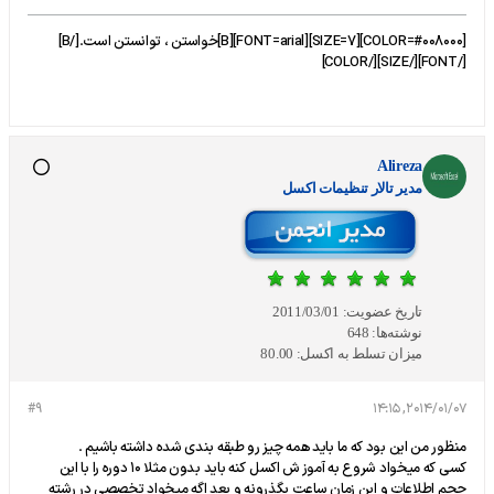
[COLOR=#008000][SIZE=7][FONT=arial][B]خواستن ، توانستن است.[/B]
[/FONT][/SIZE][/COLOR]
Alireza
مدير تالار تنظيمات اكسل
تاریخ عضویت:
2011/03/01
نوشته‌ها:
648
میزان تسلط به اکسل:
80.00
#9
2014/01/07, 14:15
منظور من این بود که ما باید همه چیز رو طبقه بندی شده داشته باشیم .
کسی که میخواد شروع به آموز ش اکسل کنه باید بدون مثلا ۱۰ دوره را با این
حجم اطلاعات و این زمان ساعت بگذرونه و بعد اگه میخواد تخصصی در رشته