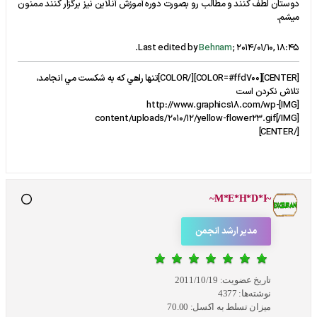
دوستان لطف کنند و مطالب رو بصورت دوره آموزش آنلاین نیز برگزار کنند ممنون
میشم.
.
Last edited by
Behnam
;
2014/01/10, 18:45
[CENTER][COLOR=#ffd700]​[/COLOR]تنها راهي که به شکست مي انجامد،
تلاش نکردن است
[IMG]http://www.graphics18.com/wp-
content/uploads/2010/12/yellow-flower23.gif[/IMG]
[/CENTER]
~M*E*H*D*I~
مدیر ارشد انجمن
تاریخ عضویت:
2011/10/19
نوشته‌ها:
4377
میزان تسلط به اکسل:
70.00