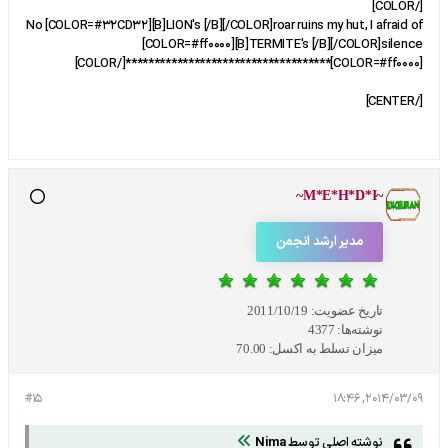
[/COLOR]
No [COLOR=#32CD32][B]LION's [/B][/COLOR]roar ruins my hut, I afraid of
[COLOR=#ff0000][B]TERMITE's [/B][/COLOR]silence
[COLOR=#ff0000]************************************[/COLOR]
[/CENTER]
~M*E*H*D*I~
مدیر ارشد انجمن
تاریخ عضویت:
2011/10/19
نوشته‌ها:
4377
میزان تسلط به اکسل:
70.00
#15
2014/03/09, 18:46
نوشته اصلی توسط
Nima