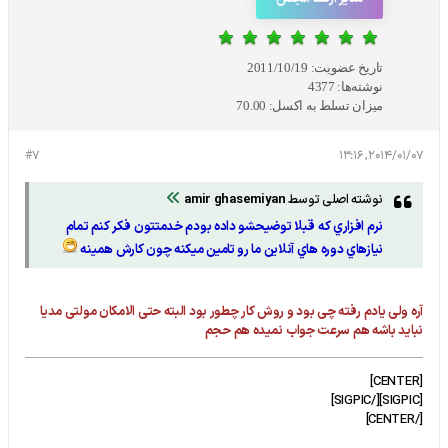
تاریخ عضویت:
2011/10/19
نوشته‌ها:
4377
میزان تسلط به اکسل:
70.00
#7
2014/01/07, 13:16
نوشته اصلی توسط
amir ghasemiyan
نرم افزاري كه قبلا توضيحشو داده بودم خدمتتون فكر كنم تمام
نيازهاي دوره هاي آنلاين ما رو تامين ميكنه چون كارش همينه
آره ولی یادم رفته چی بود و روش کار چطور بود البته حتی الامکان مولتی مدیا
نباید باشه هم سرعت جواب نمیده هم حجم
[CENTER]
[SIGPIC][/SIGPIC]
[/CENTER]