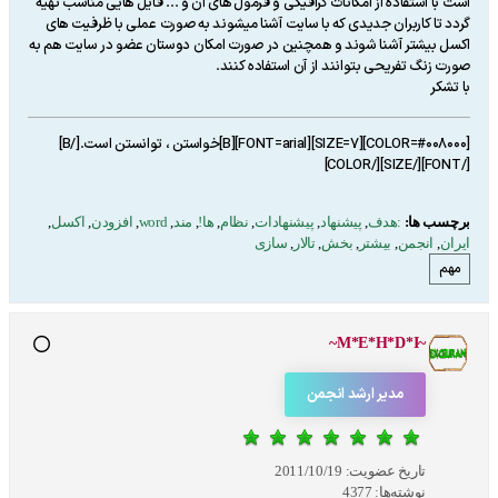
است با استفاده از امکانات گرافیکی و فرمول های آن و ... فایل هایی مناسب تهیه
گردد تا کاربران جدیدی که با سایت آشنا میشوند به صورت عملی با ظرفیت های
اکسل بیشتر آشنا شوند و همچنین در صورت امکان دوستان عضو در سایت هم به
صورت زنگ تفریحی بتوانند از آن استفاده کنند.
با تشکر
[COLOR=#008000][SIZE=7][FONT=arial][B]خواستن ، توانستن است.[/B]
[/FONT][/SIZE][/COLOR]
برچسب ها:
:هدف
,
پیشنهاد
,
پیشنهادات
,
نظام
,
ها!
,
مند
,
word
,
افزودن
,
اکسل
,
ایران
,
انجمن
,
بیشتر
,
بخش
,
تالار
,
سازی
مهم
~M*E*H*D*I~
مدیر ارشد انجمن
تاریخ عضویت:
2011/10/19
نوشته‌ها:
4377