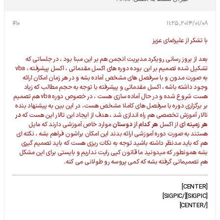
#10
2014/01/08, 11:25
با تشکر از علیرضای عزیز
بعد از بروز رسانی رویکرد مدیریت انجمن هم بر این مبنا بود ، در جلساتی که
تشکیل شده تصمیم بر این بوده دوره های اکسل مقدماتی ، اکسل پیشرفته ، vba
به صورت مدون و با سرفصل های مشخص آماده بشه و در هر زمان امکان ارائه
وجود داشته باشه ، اکسل مقدماتی و پیشرفته با توجه به حجم مطالب که زیاد
هست شروع شده و در حال آماده سازی هست ، در خصوص دوره vba هم تصمیم
بر برگزاری دوره با سرفصل های کاملا مشخص هست، در این بین به پیشنهاد بنده
تالار آموزش تخصصی هم راه اندازی شد ، هدف از ایجاد این تالار این هست که
در
هر زمینه ای
از اکسل
هر کدام از دوستان
موارد خاص آموزشی دارند که مایل
هستند به صورت دوره آموزشی ارائه بدند این امکان براشون فراهم بشه ، نکته ای
هم که باید مدنظر داشته باشید توجه به نکات ریزی هست که باید تصمیم گیری
بشه همونطور که میدونید ما قانون کپی رایت نداریم و بایستی برای این مشکل
هم تصمیماتی گرفته بشه که کمی پروسه رو طولانی می کنه.
[CENTER]
[SIGPIC][/SIGPIC]
[/CENTER]