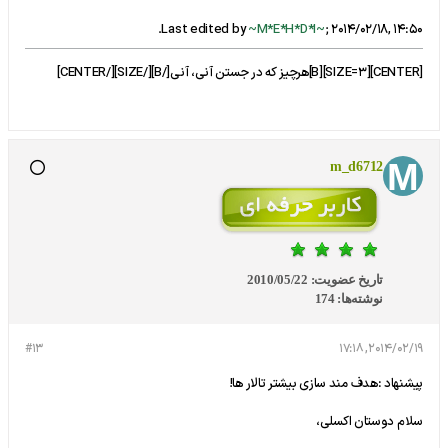
.
Last edited by
~M*E*H*D*I~
;
2014/02/18, 14:50
[CENTER][SIZE=3][B]هرچیز که در جستن آنی، آنی[/B][/SIZE][/CENTER]
m_d6712
تاریخ عضویت:
2010/05/22
نوشته‌ها:
174
#13
2014/02/19, 17:18
پیشنهاد :هدف مند سازی بیشتر تالار ها!
سلام دوستان اکسلی،