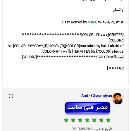
با تشکر
.
Last edited by
Nima
;
2014/01/07, 13:12
[CENTER][COLOR=#ff0000]************************************
[/COLOR]
No [COLOR=#32CD32][B]LION's [/B][/COLOR]roar ruins my hut, I afraid of
[COLOR=#ff0000][B]TERMITE's [/B][/COLOR]silence
[COLOR=#ff0000]************************************[/COLOR]
[/CENTER]
Amir Ghasemiyan
تاریخ عضویت:
2013/09/20