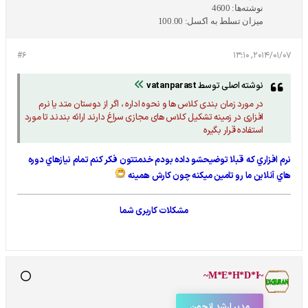
نوشته‌ها:
4600
میزان تسلط به اکسل:
100.00
#6
2014/01/07, 13:10
نوشته اصلی توسط
vatanparast
در مورد زمان بندی کلاس ها و نحوه اداره ، اگر از دوستان متد یا نرم
افزاری در زمینه تشکیل کلاس های مجازی سراغ دارند ارائه بندند تا مورد
استفاده قرار بگیره
نرم افزاري كه قبلا توضيحشو داده بودم خدمتتون فكر كنم تمام نيازهاي دوره
هاي آنلاين ما رو تامين ميكنه چون كارش همينه
مشکلات کاربری شما
~M*E*H*D*I~
مدیر ارشد انجمن