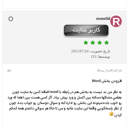
rosesefid
تاریخ عضویت:
2011/07/24
نوشته‌ها:
153
#11
2014/02/18, 14:00
افزودن بخش Word
به نظر من بد نيست يه بخش هم در رابطه با word اضافه كنين به سايت چون
بعضي مشكلها ممكنه بين اكسل و ورد پيش بياد. اگر كسي هست بين اعضا كه ورد
رو خوب بلده ميتونه اين بخش رو اداره كنه و سوال دوستان رو جواب بده. چون
از نظر پاسخگويي واقعا اين سايت عاليه و من تا حالا هر سوالي داشتم همه كمكم
كردن