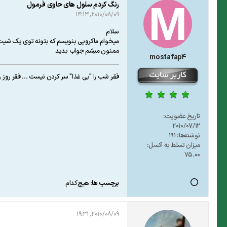
رنگ کردم سلول های حاوی فرمول
2010/08/09, 14:13
سلام
میخوام ماکرویی بنویسم که بتونه توی یک شیت
ممنون میشم جواب بدید
mostafap4
فقر شب را "بی غذا" سر کردن نیست ... فقر روز ر
تاریخ عضویت:
2010/07/12
نوشته‌ها:
191
میزان تسلط به اکسل:
75.00
برچسب ها:
هیچ‌کدام
2010/08/09, 19:31