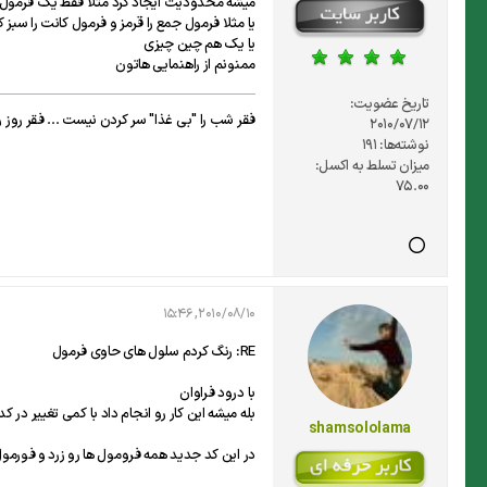
میشه محدودیت ایجاد کرد مثلا فقط یک فرمول خ
یا مثلا فرمول جمع را قرمز و فرمول کانت را سبز ک
یا یک هم چین چیزی
ممنونم از راهنمایی هاتون
تاریخ عضویت:
فقر شب را "بی غذا" سر کردن نیست ... فقر روز ر
2010/07/12
نوشته‌ها:
191
میزان تسلط به اکسل:
75.00
2010/08/10, 15:46
RE: رنگ کردم سلول های حاوی فرمول
با درود فراوان
بله میشه این کار رو انجام داد با کمی تغییر در ک
shamsololama
در این کد جدید همه فرومول ها رو زرد و فورمول های Sum رو آبی و فرمول های AVERAGE را قرمز می کنه که شما به هر صورت و تا هر چند تا فرمول های متفاوت رو می تونی به ر