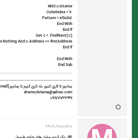
With c.Interior
.ColorIndex = 6
.Pattern = xlSolid
End With
End If
Set c = .FindNext(c)
Is Nothing And c.Address <> firstAddress
End If
End With
End Sub
--------------------------------------------------
بمانیم تا کاری کنیم ،نه کاری کنیم تا بمانیم [size=x-small](دکتر شریعتی)[/size]
shamsololama@yahoo.com
09177733411
2010/08/10, 23:08
RE: رنگ کردم سلول های حاوی فرمول