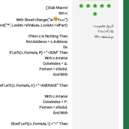
Sub Macro1()
Dim c
With Sheet1.Range("a1
2000")
ind("*", LookIn:=xlValues, LookAt:=xlPart)
تاریخ عضویت:
2010/02/15
If Not c Is Nothing Then
نوشته‌ها:
940
firstAddress = c.Address
Do
If Left(c.Formula, 4) = "=SUM" Then
With c.Interior
.ColorIndex = 5
.Pattern = xlSolid
End With
eIf Left(c.Formula, 8) = "=AVERAGE" Then
With c.Interior
.ColorIndex = 3
.Pattern = xlSolid
End With
ElseIf Left(c.Formula, 1) = "=" Then