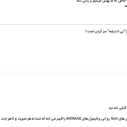
اص که ما بهش میگیم را رنگی کنه
ه
ا "بی اندیشه" سر کردن است !
د قبلی شدنیه
نگ های متفاوت مشخص کنی