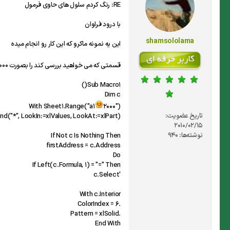
RE: رنگ کردم سلول های حاوی فرمول
با درود فراوان
shamsololama
این یه نمونه ماکرو که این کار رو انجام میده
قسمتی که می خواهید بررسی کند را بصورت A1
2000 نوشته ام که می توانید آن را تغییر دهید و ی
Sub Macro1()
Dim c
With Sheet1.Range("a1
2000")
تاریخ عضویت:
ind("*", LookIn:=xlValues, LookAt:=xlPart)
2010/02/15
نوشته‌ها:
940
If Not c Is Nothing Then
firstAddress = c.Address
Do
If Left(c.Formula, 1) = "=" Then
'c.Select
With c.Interior
.ColorIndex = 6
.Pattern = xlSolid
End With