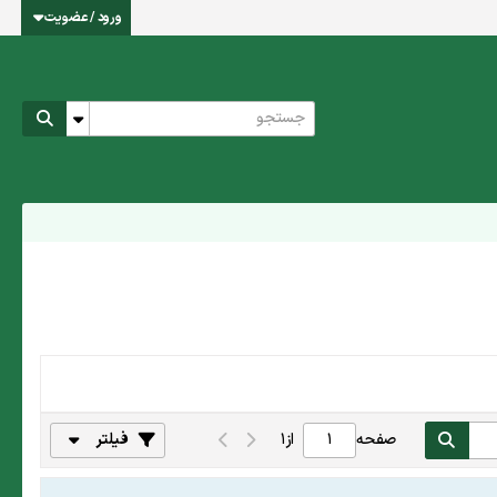
ورود / عضویت
صفحه
از
1
فیلتر