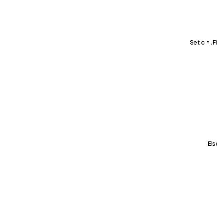
Set c = .F
Els