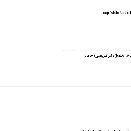
Loop While Not c 
-------------------------------------------------