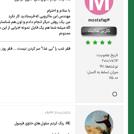
با سلام و احترام
مهندس این ماکرویی که فرستادید کار نکرد
mostafap4
من یک روش دیگر انجام دادم و اون هم شناسایی فرمول ها
اگه میشه شما هم یک فایل نمونه اجرایی از این م
ممنونم
فقر شب را "بی غذا" سر کردن نیست ... فقر روز ر
تاریخ عضویت:
2010/07/12
نوشته‌ها:
191
میزان تسلط به اکسل:
75.00
2010/08/11, 09:33
RE: رنگ کردم سلول های حاوی فرمول