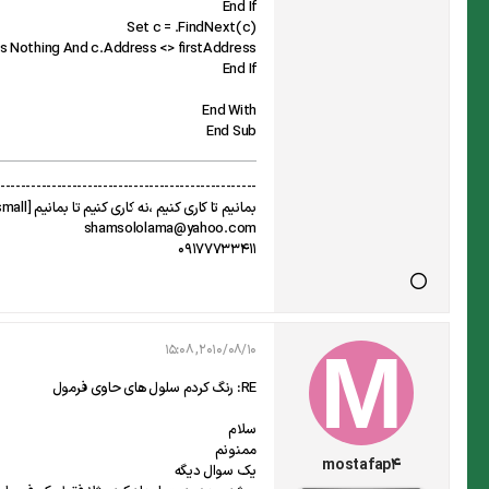
End If
Set c = .FindNext(c)
Is Nothing And c.Address <> firstAddress
End If
End With
End Sub
--------------------------------------------------
بمانیم تا کاری کنیم ،نه کاری کنیم تا بمانیم [size=x-small](دکتر شریعتی)[/size]
shamsololama@yahoo.com
09177733411
2010/08/10, 15:08
RE: رنگ کردم سلول های حاوی فرمول
سلام
ممنونم
mostafap4
یک سوال دیگه