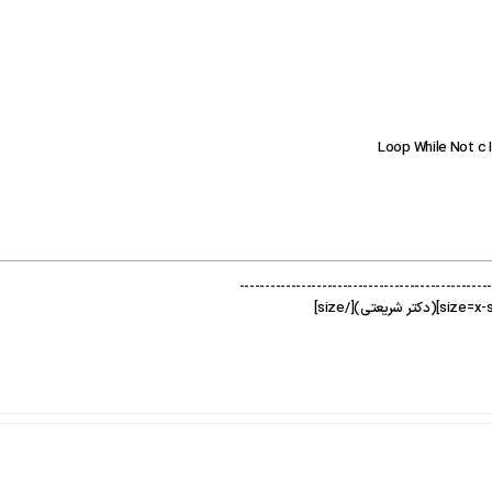
Loop While Not c 
-------------------------------------------------