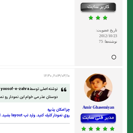
تاریخ عضویت:
2012/10/23
نوشته‌ها:
75
2014/03/10, 12:30
نوشته اصلی توسط
yoosof-e-zahra
دوستان عذر می خوام این نمودار رو نم
Amir Ghasemiyan
چرا امكان پذيره
روي نمودار كليك كنيد. وارد تب layout بشيد. از بخش axes گزينه axes رو بزنيد. Primary Horizontal Axis رو انتخاب كنيد و گزينه Show Right to Left Axis رو فعال كنيد