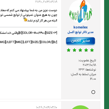
2014/03/09, 21:30
دوست عزیز من به شما پیشنهاد می کنم که معادل
چون به هیچ عنوان نمیتونی از توابع شمسی تو نم
البته من هر کار کردم نشد
komeilex
مدير تالار توابع اكسل
[SIZE=3][COLOR=#006400][B]وقتی خدا مشکلت رو حل میکنه به تواناییش ایمان داری و وقتی مشکلت رو حل نمی کنه بدون که به تواناییت ایمان داره...
[/B][/COLOR][/SIZE][LEFT] [IMG]http://s5.picofile.com/file/8119323192/Untitled.gif[/IMG][/LEFT]
تاریخ عضویت:
2013/10/18
نوشته‌ها:
233
میزان تسلط به اکسل:
61.00
2014/03/10, 10:28