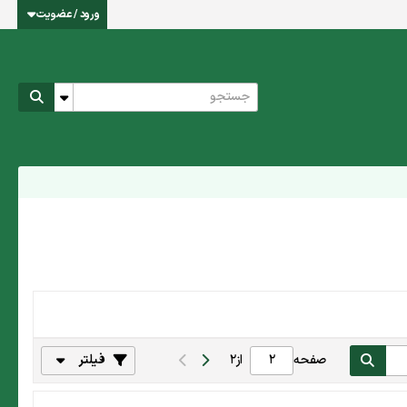
ورود / عضویت
صفحه
از
2
فیلتر