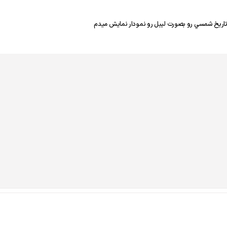
 تاريخ شمسي رو بصورت ليبل رو نمودار نمايش ميدم