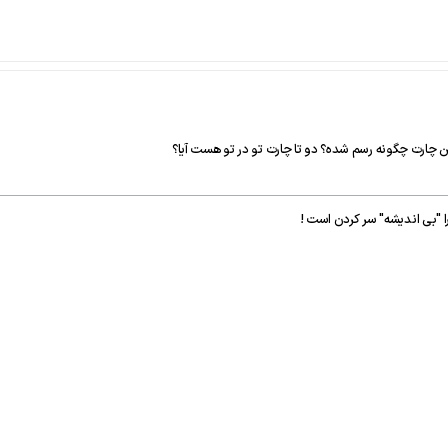
 چارت چگونه رسم شده؟ دو تا چارت تو در تو هست آیا؟
ا "بی اندیشه" سر کردن است !