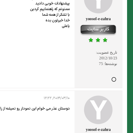
پیشنهادات خوبی دادید
ممنونم که راهنماییم کردین
با تشکر از همه شما
yoosof-e-zahra
خدا خیرتون بده
یاعلی
تاریخ عضویت:
2012/10/23
نوشته‌ها:
75
2014/03/10, 12:22
دوستان عذر می خوام این نمودار رو نمیشه از 
yoosof-e-zahra