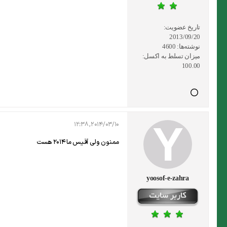
تاریخ عضویت:
2013/09/20
نوشته‌ها:
4600
میزان تسلط به اکسل:
100.00
2014/03/10, 12:38
ممنون ولی آفیس ما 2014 هست
yoosof-e-zahra