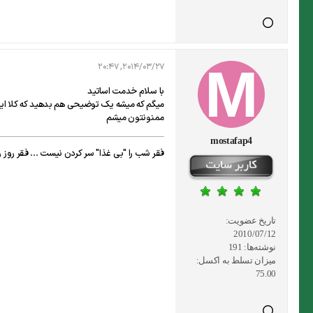
2014/03/27, 20:47
با سلام خدمت اساتید
میگم که میشه یک توضیحی هم بدهید که کلا این
ممنونتون میشم
mostafap4
فقر شب را "بی غذا" سر کردن نیست ... فقر روز ر
تاریخ عضویت:
2010/07/12
نوشته‌ها:
191
میزان تسلط به اکسل:
75.00