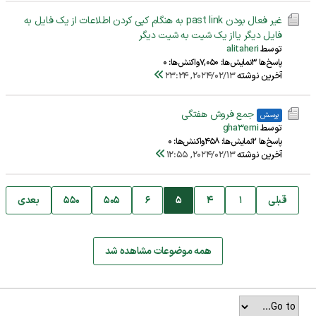
غیر فعال بودن past link به هنگام کپی کردن اطلاعات از یک فایل به
فایل دیگر یااز یک شیت به شیت دیگر
توسط
alitaheri
پاسخ‌ها 3
نمایش‌ها: 7,050
واکنش‌ها: 0
آخرین نوشته
2024/02/13, 23:24
جمع فروش هفتگی
پرسش
توسط
gha3emi
پاسخ‌ها 2
نمایش‌ها: 458
واکنش‌ها: 0
آخرین نوشته
2024/02/13, 12:55
قبلی
1
4
5
6
505
550
بعدی
همه موضوعات مشاهده شد