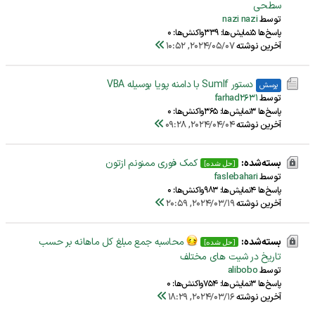
سطحی
توسط
nazi nazi
پاسخ‌ها 5
نمایش‌ها: 339
واکنش‌ها: 0
آخرین نوشته
2024/05/07, 10:52
دستور SumIf با دامنه پویا بوسیله VBA
پرسش
توسط
farhad2631
پاسخ‌ها 3
نمایش‌ها: 365
واکنش‌ها: 0
آخرین نوشته
2024/04/04, 09:28
بسته‌شده:
کمک فوری ممنونم ازتون
[حل شده]
توسط
faslebahari
پاسخ‌ها 4
نمایش‌ها: 983
واکنش‌ها: 0
آخرین نوشته
2024/03/19, 20:59
بسته‌شده:
محاسبه جمع مبلغ کل ماهانه بر حسب
[حل شده]
تاریخ در شیت های مختلف
توسط
alibobo
پاسخ‌ها 3
نمایش‌ها: 754
واکنش‌ها: 0
آخرین نوشته
2024/03/16, 18:29