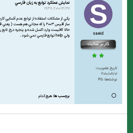
نمايش عملكرد توابع به زبان فارسي
2010/12/27, 19:38
يكي از مشكلات استفاده از توابع عدم آشنايي كار
ساز آفيس 2003 را كه مجاني هم هست ( يعني قفل شكسته نيست ) را نصب كنيم . با نصب اين برنامه و استفاده از زبان فارسي براي آفيس محيط برنامه هايي آفيس از جمله اكسل فارسي مي شود .
حالا كافيست وارد اكسل شده و پنجره درج تابع را 
saeid
ولي help توابع فارسي نمي شود .
تاریخ عضویت:
2010/08/01
نوشته‌ها:
45
برچسب ها:
هیچ‌کدام