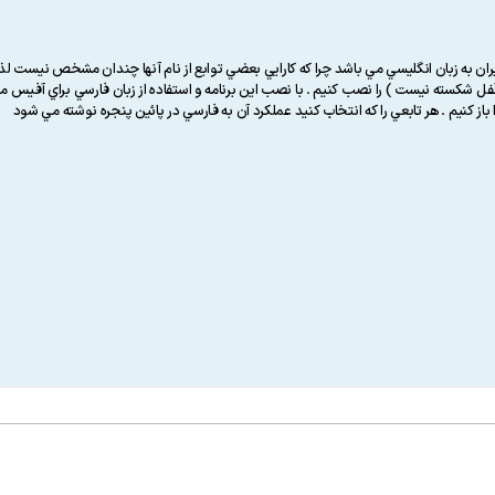
بران به زبان انگليسي مي باشد چرا كه كارايي بعضي توابع از نام آنها چندان مشخص نيست لذا 
باز كنيم . هر تابعي را كه انتخاب كنيد عملكرد آن به فارسي در پائين پنجره نوشته مي شود