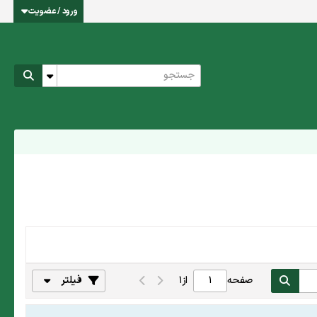
ورود / عضویت
صفحه
از
1
فیلتر